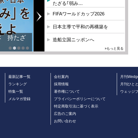
たざる｢弱み…
FIFAワールドカップ2026
日本主導で平和の再構築を
造船立国ニッポンへ
»もっと見る
最新記事一覧
会社案内
月刊Wedg
ランキング
採用情報
月刊ひと
特集一覧
著作権について
ウェッジ
メルマガ登録
プライバシーポリシーについて
特定商取引法に基づく表示
広告のご案内
お問い合わせ