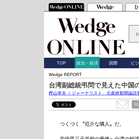
TOP
国際
ビ
政治・経済
Wedge REPORT
台湾副総統弔問で見えた中国
樫山幸夫
（ ジャーナリスト、元産經新聞論説
印
つくづく〝厄介な隣人〟だ。
安倍晋三元首相の葬儀へ台湾の頼清