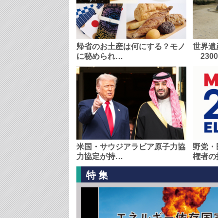
帰省のお土産は何にする？モノ
世界遺
に秘められ…
230
米国・サウジアラビア原子力協
野党・
力協定が持…
権者の
特集