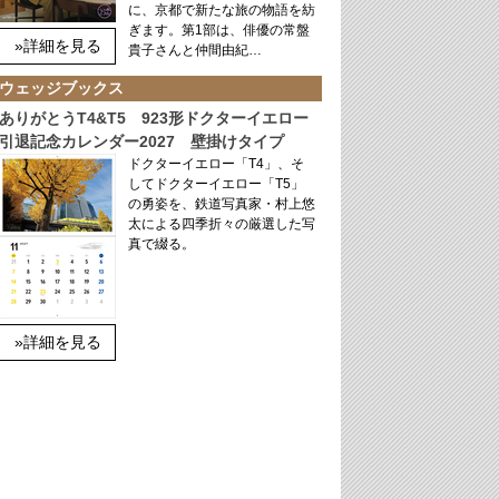
に、京都で新たな旅の物語を紡
ぎます。第1部は、俳優の常盤
»詳細を見る
貴子さんと仲間由紀…
ウェッジブックス
ありがとうT4&T5 923形ドクターイエロー
引退記念カレンダー2027 壁掛けタイプ
ドクターイエロー「T4」、そ
してドクターイエロー「T5」
の勇姿を、鉄道写真家・村上悠
太による四季折々の厳選した写
真で綴る。
»詳細を見る