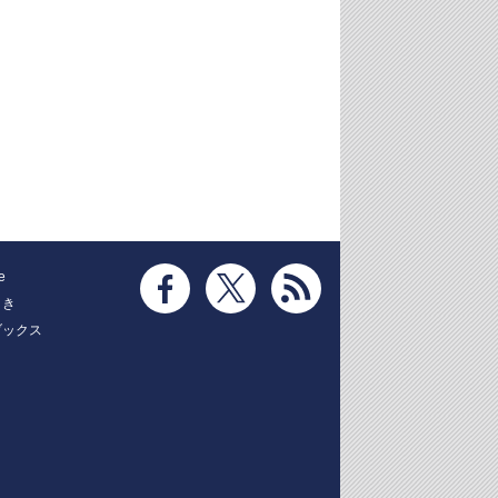
e
とき
ブックス