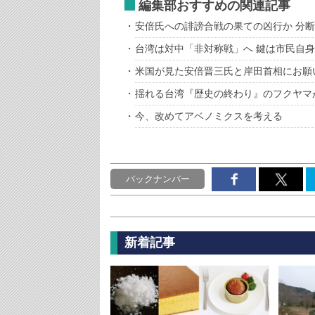
編集部おすすめの関連記事
安倍氏への誹謗合戦の果ての凶行か 分
台湾は対中「非対称戦」へ 鍵は市民自
米国が見た安倍晋三氏と岸田首相にお願
揺れる台湾『歴史の終わり』のフクヤマ
今、改めてアベノミクスを考える
バックナンバー
新着記事