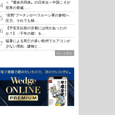
＜〝運命共同体〟の日米台＞中国こそが
4
世界の脅威....…
“劣勢”プーチンがベラルーシ軍の参戦へ
5
圧力、それでも独…
【平安京以前の京都には何があったの
6
か？】〈千年の都〉を…
猛暑による死亡の多い欧州でエアコンが
7
少ない理由…建物と…
»もっと見る