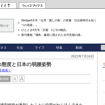
Wedge8月号『台湾「麗しの島」の実像 日台新時代を拓く「3
つの視座」』
お知らせ
ひととき8月号『京都 2と5の物語』
新刊書籍『飛鳥・藤原に隠された古代宮都の謎』
ジネス
社会
ライフ
特集
動画
2022年7月16日
の態度と日本の弱腰姿勢
委員長）
刷画面
徳副総統が参列したことに中国がねじ込んできた。