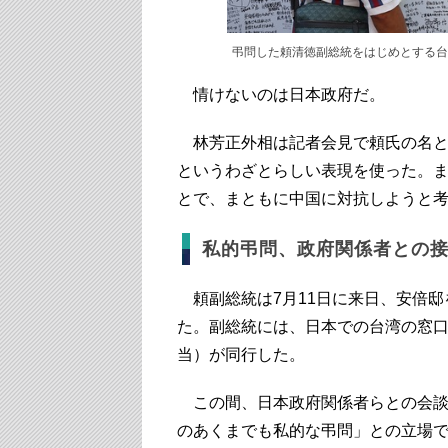
弔問した頼清徳副総統をはじめとする台
情けないのは日本政府だ。
林芳正外相は記者会見で頼氏の名と
というわざとらしい表現を使った。
とで、まともに中国に対抗しようと
私的弔問、政府関係者との
頼副総統は7月11日に来日、安倍邸
た。副総統には、日本での台湾の窓
当）が同行した。
この間、日本政府関係者らとの会談
のあくまでも私的な弔問」との立場