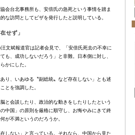
協会台北事務所も、安倍氏の急死という事情を踏ま
人的な訪問としてビザを発行したと説明している。
存在せず」
の汪文斌報道官は記者会見で、「安倍氏死去の不幸に
せても、成功しないだろう」と非難。日本側に対し、
明らかにした。
あり、いあゆる〝副総統〟など存在しない」とも述
ることを強調した。
脳と会談したり、政治的な動きをしたりしたという
つの中国」の原則を厳格に順守し、お悔やみにきて終
、何が不満というのだろうか。
在しない」と言っている。それなら、中国から見た