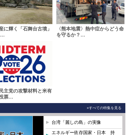
産に輝く「石舞台古墳」
〈熊本地震〉熱中症からどう命
0…
を守るか？…
民主党の攻撃材料と米有
投票…
»すべての特集を見る
台湾「麗しの島」の実像
エネルギー依存国家・日本 持