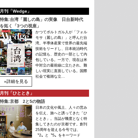
月刊「Wedge」
特集:台湾「麗しの島」の実像 日台新時代
を拓く「3つの視座」
かつてポルトガル人が「フォル
モサ（麗しの島）」と呼んだ台
湾。半導体産業で世界の最先端
技術をリードし、日本統治時代
の記憶も、歴史の一部として内
包している。一方で、現在は米
中対立の最前線に立たされ、難
しい現実に直面している。国際
社会で複雑な立…
»詳細を見る
月刊「ひととき」
特集:京都 2と5の物語
日本の文化や風土、人々の営み
を伝え、旅へと誘ってきた「ひ
ととき」。当誌が幾度となく特
集してきたのが京都です。創刊
25周年を迎える今号では、
〝2〟と〝5〟をキーワード