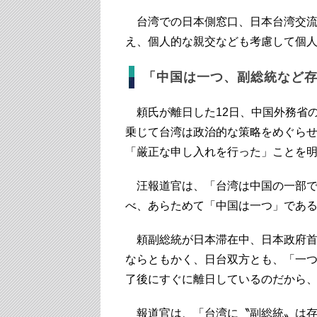
台湾での日本側窓口、日本台湾交流
え、個人的な親交なども考慮して個
「中国は一つ、副総統など
頼氏が離日した12日、中国外務省
乗じて台湾は政治的な策略をめぐら
「厳正な申し入れを行った」ことを
汪報道官は、「台湾は中国の一部で
べ、あらためて「中国は一つ」であ
頼副総統が日本滞在中、日本政府首
ならともかく、日台双方とも、「一
了後にすぐに離日しているのだから
報道官は、「台湾に〝副総統〟は存