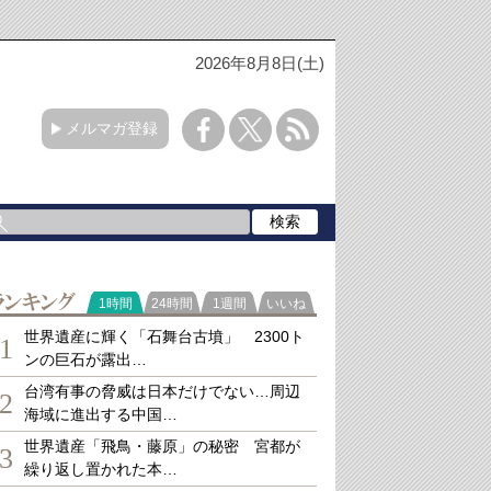
2026年8月8日(土)
メルマガ登録
ランキング
1時間
24時間
1週間
いいね
世界遺産に輝く「石舞台古墳」 2300ト
1
ンの巨石が露出…
台湾有事の脅威は日本だけでない…周辺
2
海域に進出する中国…
世界遺産「飛鳥・藤原」の秘密 宮都が
3
繰り返し置かれた本…