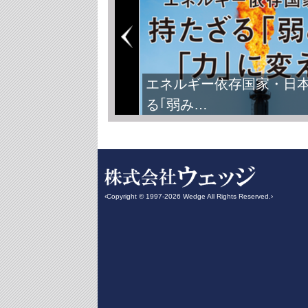
FIFAワールドカップ2026
‹Copyright © 1997-2026 Wedge All Rights Reserved.›