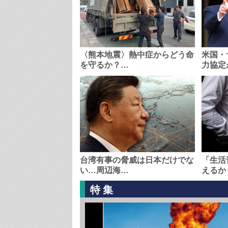
〈熊本地震〉熱中症からどう命
米国・
を守るか？…
力協定
台湾有事の脅威は日本だけでな
「生活
い…周辺海…
えるか
特集