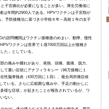
ると子宮摘出が必要になることが多い。厚生労働省に
死者は年間約2900人である。HPVワクチンは子宮頸が
われ、予防接種法に基づき小学校６年～高校１年の女子
Oの諮問機関はワクチン接種後のめまい、動悸、慢性
PVワクチンは世界で１億7000万回以上が接種さ
認した」としている。
部の痛みや腫れがあり、発熱、頭痛、腹痛、脱力、
して重い症状にアナフィラキシー（96万接種に１
在性脳脊髄炎（430万回に１回）、複合局所痛症候
としている。さらに広範囲な痛みや、手足の動かしに
「多様な症状」が起きたことが報告されているが、ワ
ていない。
たのだが、体の痛みなどを訴える女性が相次ぎ、厚労