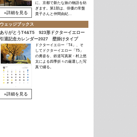
に、京都で新たな旅の物語を紡
ぎます。第1部は、俳優の常盤
»詳細を見る
貴子さんと仲間由紀…
ウェッジブックス
ありがとうT4&T5 923形ドクターイエロー
引退記念カレンダー2027 壁掛けタイプ
ドクターイエロー「T4」、そ
してドクターイエロー「T5」
の勇姿を、鉄道写真家・村上悠
太による四季折々の厳選した写
真で綴る。
»詳細を見る