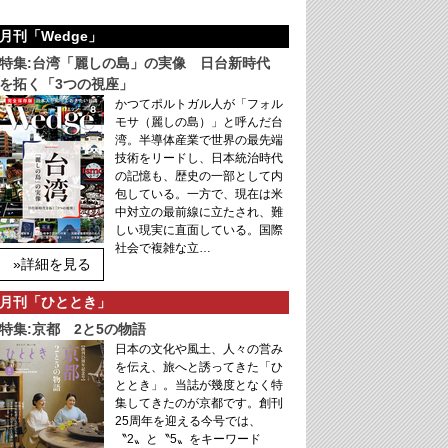
月刊「Wedge」
特集:台湾「麗しの島」の実像 日台新時代
を拓く「3つの視座」
かつてポルトガル人が「フォル
モサ（麗しの島）」と呼んだ台
湾。半導体産業で世界の最先端
技術をリードし、日本統治時代
の記憶も、歴史の一部として内
包している。一方で、現在は米
中対立の最前線に立たされ、難
しい現実に直面している。国際
社会で複雑な立…
»詳細を見る
月刊「ひととき」
特集:京都 2と5の物語
日本の文化や風土、人々の営み
を伝え、旅へと誘ってきた「ひ
ととき」。当誌が幾度となく特
集してきたのが京都です。創刊
25周年を迎える今号では、
〝2〟と〝5〟をキーワード