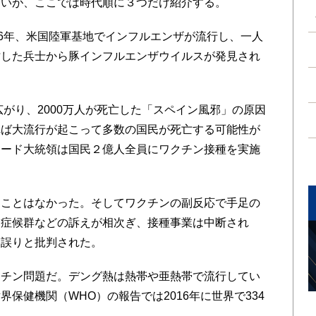
いが、ここでは時代順に３つだけ紹介する。
6年、米国陸軍基地でインフルエンザが流行し、一人
亡した兵士から豚インフルエンザウイルスが発見され
広がり、2000万人が死亡した「スペイン風邪」の原因
れば大流行が起こって多数の国民が死亡する可能性が
ォード大統領は国民２億人全員にワクチン接種を実施
ことはなかった。そしてワクチンの副反応で手足の
ー症候群などの訴えが相次ぎ、接種事業は中断され
な誤りと批判された。
チン問題だ。デング熱は熱帯や亜熱帯で流行してい
保健機関（WHO）の報告では2016年に世界で334