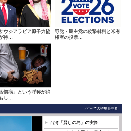
サウジアラビア原子力協
野党・民主党の攻撃材料と米有
が持…
権者の投票…
習慣病」という呼称が消
もし…
»すべての特集を見る
台湾「麗しの島」の実像