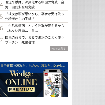
習近平以降、深刻化する中国の脅威…台
4
湾・国防安全研究院…
『彼女は頭が悪いから』著者が受け取っ
5
た読者からの手紙「…
「生活習慣病」という呼称が消えるかも
6
しれない理由…「自…
国民の命まで、まるで湯水のごとく使う
7
プーチン…死傷者増…
»もっと見る