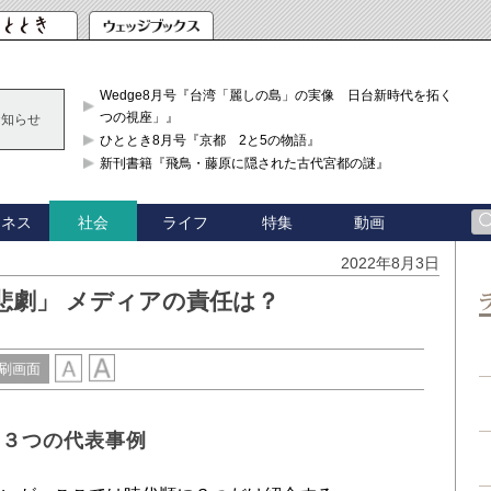
Wedge8月号『台湾「麗しの島」の実像 日台新時代を拓く「3
つの視座」』
お知らせ
ひととき8月号『京都 2と5の物語』
新刊書籍『飛鳥・藤原に隠された古代宮都の謎』
ジネス
ライフ
特集
動画
社会
2022年8月3日
悲劇」 メディアの責任は？
刷画面
た３つの代表事例