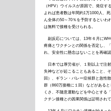
（HPV）ウイルスが原因で、発症す
よれば患者数は年間約1万1000人、
ん全体の50～70％を予防するとい
は無料で接種を受けられる。
副反応については、13年６月にWH
疼痛とワクチンとの関係を否定し、「H
れ、安全性に懸念はないことを再確
日本では厚労省が、１割以上で注射
失神などが起こることもあること、そ
回）、ギラン・バレー症候群と急性散
群（860万接種に１回）などがある
くさ、不随意運動などを中心とする
クチン接種との因果関係は証明され
13年４月にワクチン接種が始まっ