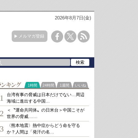
2026年8月7日(金)
メルマガ登録
ランキング
1時間
24時間
1週間
いいね
台湾有事の脅威は日本だけでない…周辺
1
海域に進出する中国…
＜〝運命共同体〟の日米台＞中国こそが
2
世界の脅威....…
〈熊本地震〉熱中症からどう命を守る
3
か？人間は「発汗の名…