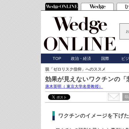
TOP
政治・経済
国際
ビ
脱「ゼロリスク信仰」へのススメ
効果が見えないワクチンの「
唐木英明
（ 東京大学名誉教授）
印
ワクチンのイメージを下げ