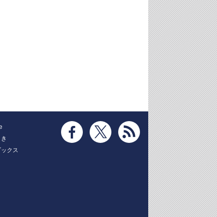
e
とき
ブックス