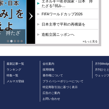
エネルギー依存国家・日本 持
たざる｢弱み…
FIFAワールドカップ2026
日本主導で平和の再構築を
本 持たざ
造船立国ニッポンへ
»もっと見る
最新記事一覧
会社案内
月刊Wedg
ランキング
採用情報
月刊ひと
特集一覧
著作権について
ウェッジ
メルマガ登録
プライバシーポリシーについて
特定商取引法に基づく表示
広告のご案内
お問い合わせ