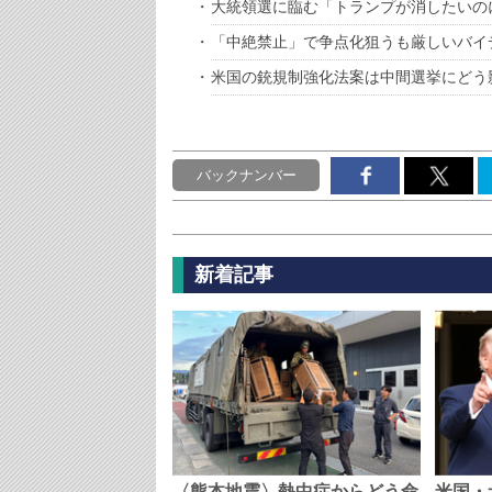
大統領選に臨む「トランプが消したいの
「中絶禁止」で争点化狙うも厳しいバイ
米国の銃規制強化法案は中間選挙にどう
バックナンバー
新着記事
〈熊本地震〉熱中症からどう命
米国・