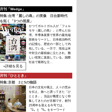
月刊「Wedge」
特集:台湾「麗しの島」の実像 日台新時代
を拓く「3つの視座」
かつてポルトガル人が「フォル
モサ（麗しの島）」と呼んだ台
湾。半導体産業で世界の最先端
技術をリードし、日本統治時代
の記憶も、歴史の一部として内
包している。一方で、現在は米
中対立の最前線に立たされ、難
しい現実に直面している。国際
社会で複雑な立…
»詳細を見る
月刊「ひととき」
特集:京都 2と5の物語
日本の文化や風土、人々の営み
を伝え、旅へと誘ってきた「ひ
ととき」。当誌が幾度となく特
集してきたのが京都です。創刊
25周年を迎える今号では、
〝2〟と〝5〟をキーワード