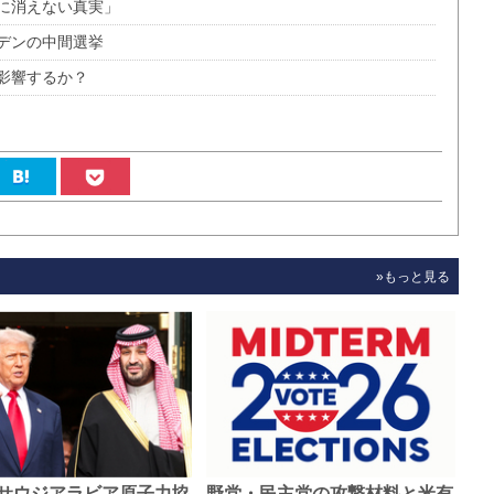
に消えない真実」
デンの中間選挙
影響するか？
»もっと見る
サウジアラビア原子力協
野党・民主党の攻撃材料と米有