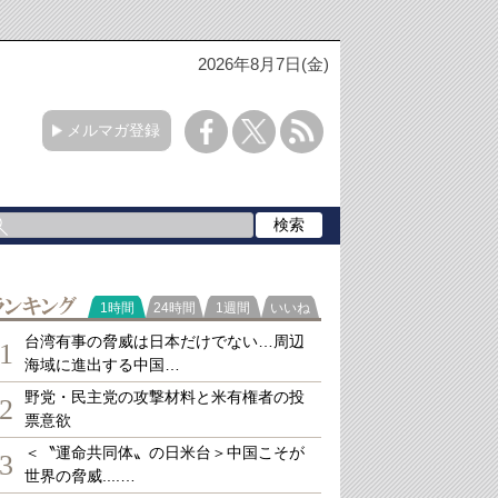
2026年8月7日(金)
メルマガ登録
ランキング
1時間
24時間
1週間
いいね
台湾有事の脅威は日本だけでない…周辺
1
海域に進出する中国…
野党・民主党の攻撃材料と米有権者の投
2
票意欲
＜〝運命共同体〟の日米台＞中国こそが
3
世界の脅威....…