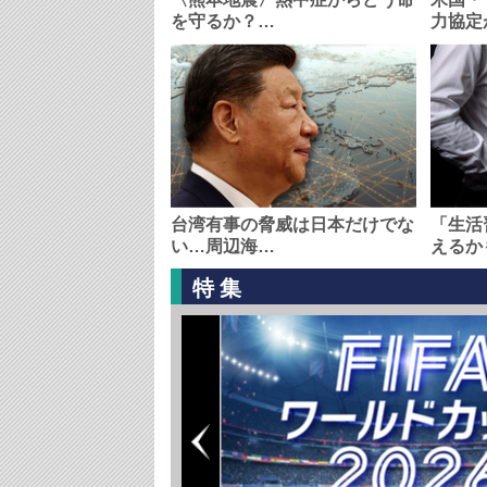
を守るか？…
力協定
台湾有事の脅威は日本だけでな
「生活
い…周辺海…
えるか
特集