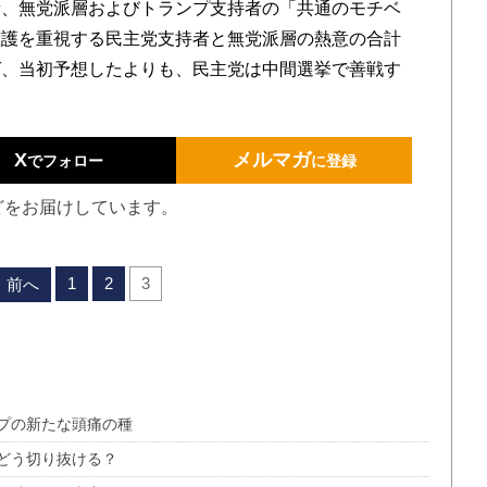
、無党派層およびトランプ支持者の「共通のモチベ
擁護を重視する民主党支持者と無党派層の熱意の合計
ば、当初予想したよりも、民主党は中間選挙で善戦す
X
メルマガ
でフォロー
に登録
どをお届けしています。
1
2
3
前へ
プの新たな頭痛の種
どう切り抜ける？