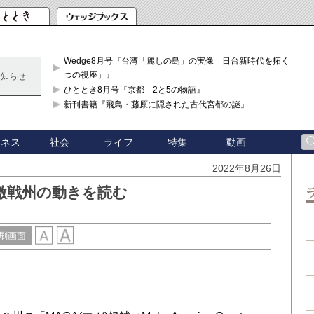
Wedge8月号『台湾「麗しの島」の実像 日台新時代を拓く「3
つの視座」』
お知らせ
ひととき8月号『京都 2と5の物語』
新刊書籍『飛鳥・藤原に隠された古代宮都の謎』
ジネス
社会
ライフ
特集
動画
2022年8月26日
激戦州の動きを読む
刷画面