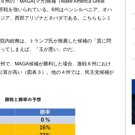
AGA(マガ)候補（Make America Great
は苦戦を強いられている。6州はペンシルべニア、オハ
ージア、西部アリゾナとネバダである。こちらもシミ
ル院内総務は、トランプ氏が推薦した候補の「質に問
言ってしまえば、「玉が悪い」のだ。
州で、MAGA候補が勝利した場合、激戦６州におけ
公算が高い（図表３）。他の４州では、民主党候補が