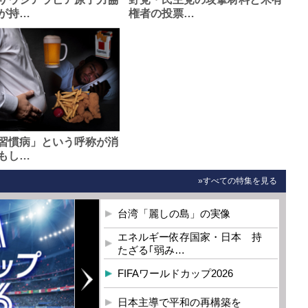
が持…
権者の投票…
習慣病」という呼称が消
もし…
»すべての特集を見る
台湾「麗しの島」の実像
エネルギー依存国家・日本 持
たざる｢弱み…
FIFAワールドカップ2026
日本主導で平和の再構築を