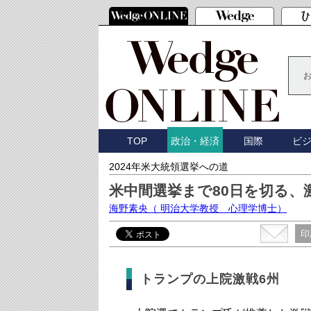
TOP
国際
ビ
政治・経済
2024年米大統領選挙への道
米中間選挙まで80日を切る、
海野素央
（ 明治大学教授 心理学博士）
印
トランプの上院激戦6州