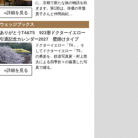
に、京都で新たな旅の物語を紡
ぎます。第1部は、俳優の常盤
»詳細を見る
貴子さんと仲間由紀…
ウェッジブックス
ありがとうT4&T5 923形ドクターイエロー
引退記念カレンダー2027 壁掛けタイプ
ドクターイエロー「T4」、そ
してドクターイエロー「T5」
の勇姿を、鉄道写真家・村上悠
太による四季折々の厳選した写
真で綴る。
»詳細を見る