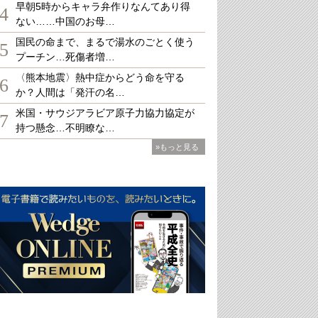
早朝5時からキャラ弁作りなんてあり得
4
ない……中国のお母…
国民の命まで、まるで湯水のごとく使う
5
プーチン…死傷者増…
〈熊本地震〉熱中症からどう命を守る
6
か？人間は「発汗の名…
米国・サウジアラビア原子力協力協定が
7
持つ懸念…不明瞭な…
»もっと見る