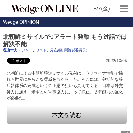
8/7(金)
Wedge OPINION
北朝鮮ミサイルでJアラート発動 もう対話では
解決不能
樫山幸夫
（ ジャーナリスト、元産經新聞論説委員長）
2022/10/05
北朝鮮による中距離弾道ミサイル発射は、ウクライナ情勢で揺
れる世界にあらたな脅威をもたらした。そこには、包括的な核
兵器体系の完成という金正恩の狙いも見えてくる。日本は外交
努力に加え、米軍との軍事協力によって抑止、防御能力の強化
が必要だ。
本文を読む