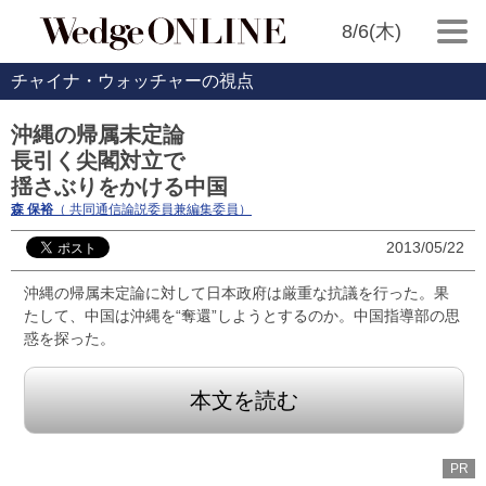
8/6(木)
チャイナ・ウォッチャーの視点
沖縄の帰属未定論
長引く尖閣対立で
揺さぶりをかける中国
森 保裕
（ 共同通信論説委員兼編集委員）
2013/05/22
沖縄の帰属未定論に対して日本政府は厳重な抗議を行った。果
たして、中国は沖縄を“奪還”しようとするのか。中国指導部の思
惑を探った。
本文を読む
PR