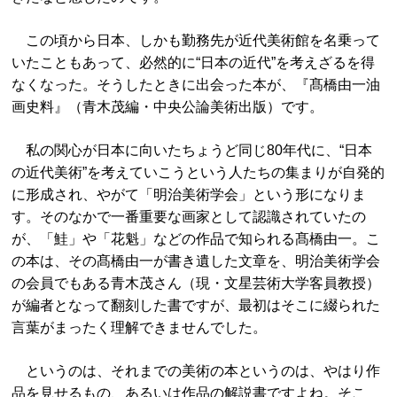
この頃から日本、しかも勤務先が近代美術館を名乗って
いたこともあって、必然的に“日本の近代”を考えざるを得
なくなった。そうしたときに出会った本が、『髙橋由一油
画史料』（青木茂編・中央公論美術出版）です。
私の関心が日本に向いたちょうど同じ80年代に、“日本
の近代美術”を考えていこうという人たちの集まりが自発的
に形成され、やがて「明治美術学会」という形になりま
す。そのなかで一番重要な画家として認識されていたの
が、「鮭」や「花魁」などの作品で知られる髙橋由一。こ
の本は、その髙橋由一が書き遺した文章を、明治美術学会
の会員でもある青木茂さん（現・文星芸術大学客員教授）
が編者となって翻刻した書ですが、最初はそこに綴られた
言葉がまったく理解できませんでした。
というのは、それまでの美術の本というのは、やはり作
品を見せるもの、あるいは作品の解説書ですよね。そこ