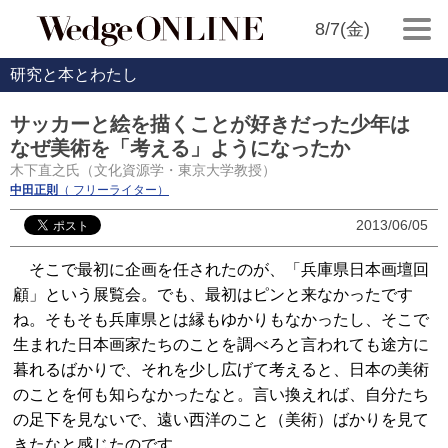
8/7(金)
研究と本とわたし
サッカーと絵を描くことが好きだった少年は
なぜ美術を「考える」ようになったか
木下直之氏（文化資源学・東京大学教授）
中田正則
（ フリーライター）
2013/06/05
そこで最初に企画を任されたのが、「兵庫県日本画壇回
顧」という展覧会。でも、最初はピンと来なかったです
ね。そもそも兵庫県とは縁もゆかりもなかったし、そこで
生まれた日本画家たちのことを調べろと言われても途方に
暮れるばかりで、それを少し広げて考えると、日本の美術
のことを何も知らなかったなと。言い換えれば、自分たち
の足下を見ないで、遠い西洋のこと（美術）ばかりを見て
きたなと感じたのです。