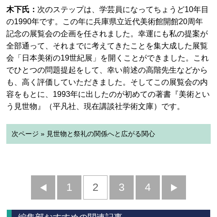
木下氏：
次のステップは、学芸員になってちょうど10年目
の1990年です。この年に兵庫県立近代美術館開館20周年
記念の展覧会の企画を任されました。幸運にも私の提案が
全部通って、それまでに考えてきたことを集大成した展覧
会「日本美術の19世紀展」を開くことができました。これ
でひとつの問題提起をして、幸い前述の高階先生などから
も、高く評価していただきました。そしてこの展覧会の内
容をもとに、1993年に出したのが初めての著書『美術とい
う見世物』（平凡社、現在講談社学術文庫）です。
次ページ » 見世物と祭礼の関係へと広がる関心
前
1
2
3
4
次
へ
へ