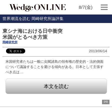
8/7(金)
世界潮流を読む 岡崎研究所論評集
東シナ海における日中衝突
米国がとるべき方策
岡崎研究所
2013/06/14
米国研究者たちは一般に尖閣諸島の領有権の歴史的・法的側面
について議論することを避ける傾向がある。日本として主張す
べき点は…
本文を読む
PR