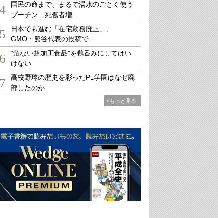
国民の命まで、まるで湯水のごとく使う
4
プーチン…死傷者増…
日本でも進む「在宅勤務廃止」、
5
GMO・熊谷代表の投稿で…
“危ない超加工食品”を鵜呑みにしてはい
6
けない
高校野球の歴史を彩ったPL学園はなぜ廃
7
部したのか
»もっと見る