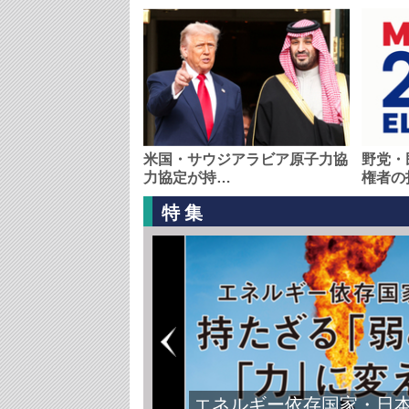
米国・サウジアラビア原子力協
野党・
力協定が持…
権者の
特集
エネルギー依存国家・日