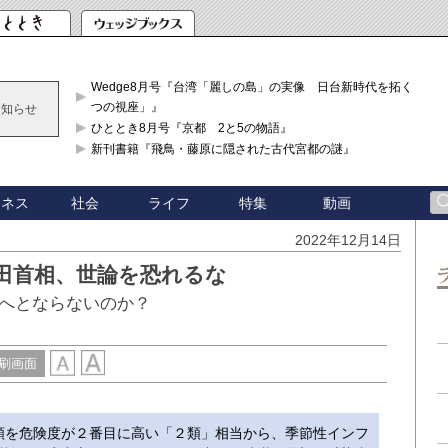
Wedge8月号『台湾「麗しの島」の実像 日台新時代を拓く「3
つの視座」』
お知らせ
ひととき8月号『京都 2と5の物語』
新刊書籍『飛鳥・藤原に隠された古代宮都の謎』
ジネス
社会
ライフ
特集
動画
2022年12月14日
田首相、世論を恐れるな
へとならないのか？
刷画面
を危険度が２番目に高い「２類」相当から、季節性インフ