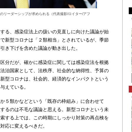
のリーダーシップが求められる（代表撮影/ロイター/アフ
する、感染症法上の扱いの見直しに向けた議論が始
まで新型コロナは「２類相当」とされているが、季節
の引き下げを含めた議論が動き出した。
区分だが、確かに感染症に関しては感染症法を根拠
、法治国家として、法秩序、社会的な納得性、予算の
の新型コロナは、社会的、経済的なインパクトという
を与えている。
か５類かなどという「既存の枠組み」に合わせて
往するのは不毛な議論と思える。新型コロナという未
模索する上では、この時期にしっかり対策の再点検を
い対応に変えるべきだ。