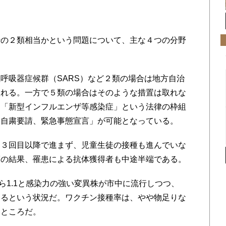
の２類相当かという問題について、主な４つの分野
吸器症候群（SARS）など２類の場合は地方自治
取れる。一方で５類の場合はそのような措置は取れな
は「新型インフルエンザ等感染症」という法律の枠組
出自粛要請、緊急事態宣言」が可能となっている。
３回目以降で進まず、児童生徒の接種も進んでいな
策の結果、罹患による抗体獲得者も中途半端である。
ら1.1と感染力の強い変異株が市中に流行しつつ、
するという状況だ。ワクチン接種率は、やや物足りな
いところだ。