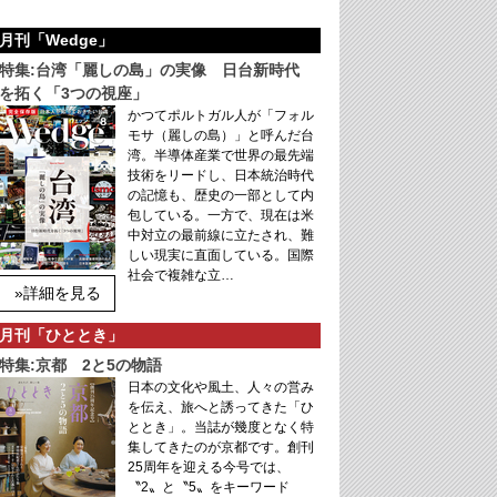
月刊「Wedge」
特集:台湾「麗しの島」の実像 日台新時代
を拓く「3つの視座」
かつてポルトガル人が「フォル
モサ（麗しの島）」と呼んだ台
湾。半導体産業で世界の最先端
技術をリードし、日本統治時代
の記憶も、歴史の一部として内
包している。一方で、現在は米
中対立の最前線に立たされ、難
しい現実に直面している。国際
社会で複雑な立…
»詳細を見る
月刊「ひととき」
特集:京都 2と5の物語
日本の文化や風土、人々の営み
を伝え、旅へと誘ってきた「ひ
ととき」。当誌が幾度となく特
集してきたのが京都です。創刊
25周年を迎える今号では、
〝2〟と〝5〟をキーワード