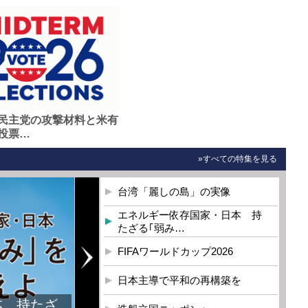
民主党の攻撃材料と米有
投票…
»すべての特集を見る
台湾「麗しの島」の実像
エネルギー依存国家・日本 持
たざる｢弱み…
FIFAワールドカップ2026
日本主導で平和の再構築を
本 持たざ