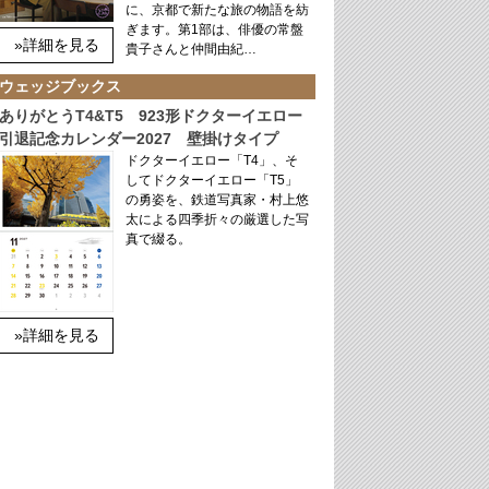
に、京都で新たな旅の物語を紡
ぎます。第1部は、俳優の常盤
»詳細を見る
貴子さんと仲間由紀…
ウェッジブックス
ありがとうT4&T5 923形ドクターイエロー
引退記念カレンダー2027 壁掛けタイプ
ドクターイエロー「T4」、そ
してドクターイエロー「T5」
の勇姿を、鉄道写真家・村上悠
太による四季折々の厳選した写
真で綴る。
»詳細を見る