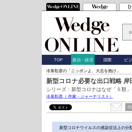
TOP
国際
ビ
政治・経済
冷泉彰彦の「ニッポンよ、大志を抱け」
新型コロナ必要な出口戦略 岸
シリーズ：新型コロナはなぜ「５類」
冷泉彰彦
（ 作家・ジャーナリスト）
印
新型コロナウイルスの感染症法上の分類