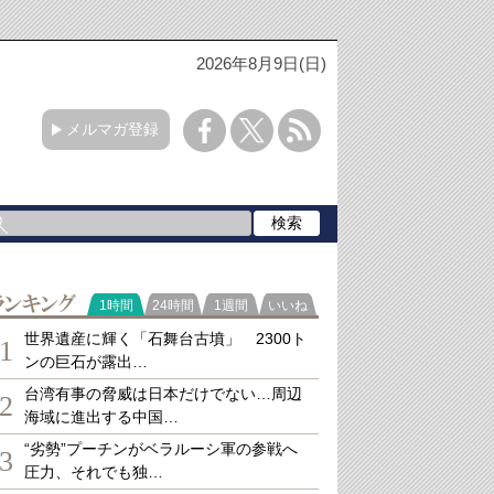
2026年8月9日(日)
メルマガ登録
ランキング
1時間
24時間
1週間
いいね
世界遺産に輝く「石舞台古墳」 2300ト
1
ンの巨石が露出…
台湾有事の脅威は日本だけでない…周辺
2
海域に進出する中国…
“劣勢”プーチンがベラルーシ軍の参戦へ
3
圧力、それでも独…