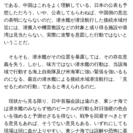
である。中国はこれをよく理解している。日本の公表も予
想しただろう。いや、公表してもらわねば、中国側の意志
の表明にならないのだ。潜水艦が潜没航行した接続水域付
近には、潜搬入や機雷敷設などの対象と成り得る施設や港
湾は見当たらない。実際に攻撃を意図した行動ではないと
いうことだ。
そもそも、潜水艦がその位置を暴露しては、その存在意
義を失う。しかし、味方ではない潜水艦の行動は、当該海
域で行動する海上自衛隊及び米海軍に強い緊張を強いるも
のになる。最近の潜水艦による接続水域潜没航行は、「見
せるための行動」であると考えられるのだ。
現状から見る限り、日中首脳会談は遠のき、東シナ海で
は潜水艦のみならず他のビークルの行動も対日強硬の色合
いを強めると予測せざるを得ない。戦争を回避すべきとす
る意見もあれば、そうでない意見もある。いずれにしても
現場は頭に血が上りやすい。東シナ海では誤解や恐怖に基