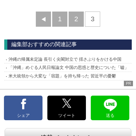
前
1
2
3
へ
編集部おすすめの関連記事
沖縄の帰属未定論 長引く尖閣対立で 揺さぶりをかける中国
「沖縄」めぐる人民日報論文 中国の思惑と歴史についた「嘘」
米大統領から大変な「宿題」を持ち帰った 習近平の憂鬱
PR
シェア
ツイート
送る