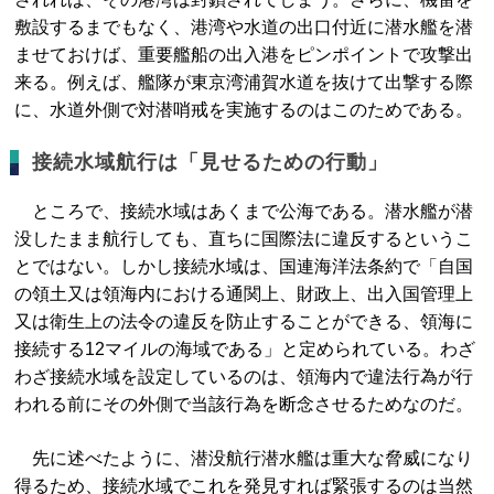
敷設するまでもなく、港湾や水道の出口付近に潜水艦を潜
ませておけば、重要艦船の出入港をピンポイントで攻撃出
来る。例えば、艦隊が東京湾浦賀水道を抜けて出撃する際
に、水道外側で対潜哨戒を実施するのはこのためである。
接続水域航行は「見せるための行動」
ところで、接続水域はあくまで公海である。潜水艦が潜
没したまま航行しても、直ちに国際法に違反するというこ
とではない。しかし接続水域は、国連海洋法条約で「自国
の領土又は領海内における通関上、財政上、出入国管理上
又は衛生上の法令の違反を防止することができる、領海に
接続する12マイルの海域である」と定められている。わざ
わざ接続水域を設定しているのは、領海内で違法行為が行
われる前にその外側で当該行為を断念させるためなのだ。
先に述べたように、潜没航行潜水艦は重大な脅威になり
得るため、接続水域でこれを発見すれば緊張するのは当然