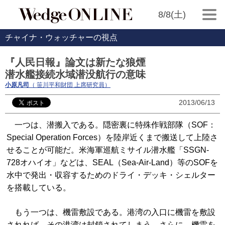
8/8(土)
チャイナ・ウォッチャーの視点
『人民日報』論文は新たな狼煙
潜水艦接続水域潜没航行の意味
小原凡司
（ 笹川平和財団 上席研究員）
2013/06/13
一つは、潜搬入である。隠密裏に特殊作戦部隊（SOF：
Special Operation Forces）を陸岸近くまで搬送して上陸さ
せることが可能だ。米海軍巡航ミサイル潜水艦「SSGN-
728オハイオ」などは、SEAL（Sea-Air-Land）等のSOFを
水中で発出・収容するためのドライ・デッキ・シェルター
を搭載している。
もう一つは、機雷敷設である。港湾の入口に機雷を敷設
されれば、その港湾は封鎖されてしまう。さらに、機雷を