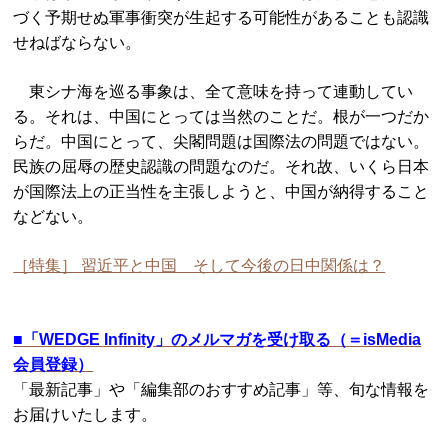
づく予期せぬ軍事衝突が生起する可能性があることも認識
せねばならない。
東シナ海を巡る事象は、全て意味を持って連動してい
る。それは、中国にとっては当然のことだ。根が一つだか
らだ。中国にとって、尖閣問題は国際法の問題ではない。
民族の屈辱の歴史認識の問題なのだ。それ故、いくら日本
が国際法上の正当性を主張しようと、中国が納得すること
などない。
［特集］ 習近平と中国 そして今後の日中関係は？
■
「WEDGE Infinity」のメルマガを受け取る（＝isMedia
会員登録）
「最新記事」や「編集部のおすすめ記事」等、旬な情報を
お届けいたします。