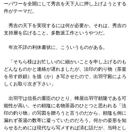
ーパワーを全開にして秀吉を天下人に押し上げようとする
件がテーマだ。
秀吉の天下を実現するには何が必要か。それは、秀吉の
支持層を広げること。多数派工作というやつだ。
年次不詳の利休書状に、こういうものがある。
「そちら様はお忙しいのに細かいことを申し上げるのも
どんなものかと連絡が遅れましたが、法印の釣り物（茶釜
を吊す鉄鎖）を描（か）き写させたので、出羽守殿によろ
しくお取り次ぎ下さい」
出羽守は信長の重臣のひとり、蜂屋出羽守頼隆である可
能性が高い。その頼隆に名物茶器のひとつと思われる「法
印の釣り物」の写図を贈ろうと言うのだから、頼隆も例に
漏れず茶湯の数寄に凝っていたのだろう。何かの姿形を知
らせるためには現代なら写メすれば済む話だが、当時とし