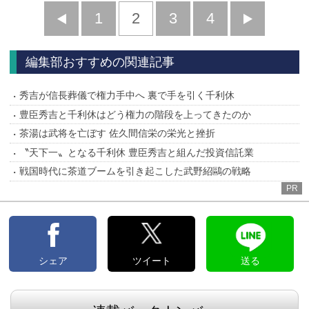
前
1
2
3
4
次
へ
へ
編集部おすすめの関連記事
秀吉が信長葬儀で権力手中へ 裏で手を引く千利休
豊臣秀吉と千利休はどう権力の階段を上ってきたのか
茶湯は武将を亡ぼす 佐久間信栄の栄光と挫折
〝天下一〟となる千利休 豊臣秀吉と組んだ投資信託業
戦国時代に茶道ブームを引き起こした武野紹鷗の戦略
PR
シェア
ツイート
送る