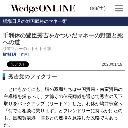
8/8(土)
橋場日月の戦国武将のマネー術
千利休の豊臣秀吉をかついだマネーの野望と死
への道
茶道マネーのエトセトラ⑪
橋場日月
（ 作家）
2023/01/15
秀吉党のフィクサー
とにもかくにも、堺の豪商たちは中国貿易・南蛮貿易の
主導権を握るべく、大徳寺の信長葬儀を通じて秀吉の天下
取りをバックアップ（リード？）した。利休が嶋井宗室へ
「何でも相談に乗ります」とフレンドリーに持ちかけたの
も、国際貿易港・博多との連携を意識した政略でもあっ
た。