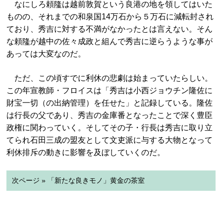
なにしろ頼隆は越前敦賀という良港の地を領してはいた
ものの、それまでの和泉国14万石から５万石に減転封され
ており、秀吉に対する不満がなかったとは言えない。そん
な頼隆が越中の佐々成政と組んで秀吉に逆らうような事が
あっては大変なのだ。
ただ、この頃すでに利休の悲劇は始まっていたらしい。
この年宣教師・フロイスは「秀吉は小西ジョウチン隆佐に
財宝一切（の出納管理）を任せた」と記録している。隆佐
は行長の父であり、秀吉の金庫番となったことで深く豊臣
政権に関わっていく。そしてその子・行長は秀吉に取り立
てられ石田三成の盟友として文吏派に与する大物となって
利休排斥の動きに影響を及ぼしていくのだ。
次ページ » 「新たな良きモノ」黄金の茶室