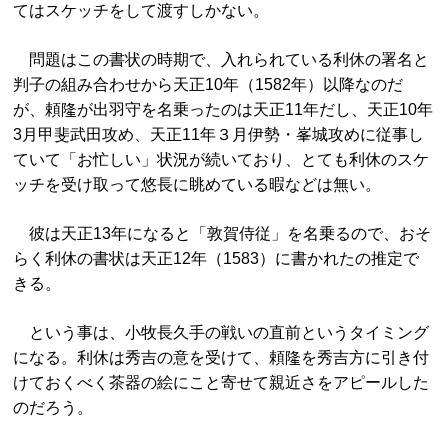
てはスケッチをして渡すしかない。
問題はこの書状の時期で、入れられている利休の署名と
判子の組み合わせから天正10年（1582年）以降なのだ
が、頼隆が出羽守を名乗ったのは天正11年だし、天正10年
3月甲斐武田攻め、天正11年３月伊勢・峯城攻めに従事し
ていて「お忙しい」状況が続いており、とても利休のスケ
ッチを受け取って悠長に眺めている暇などは無い。
彼は天正13年になると「敦賀侍従」を名乗るので、おそ
らく利休の書状は天正12年（1583）に書かれたの推定で
きる。
という事は、小牧長久手の戦いの直前というタイミング
になる。利休は秀吉の意を受けて、頼隆を秀吉方に引き付
けておくべく茶器の絵にこと寄せて親近さをアピールした
のだろう。