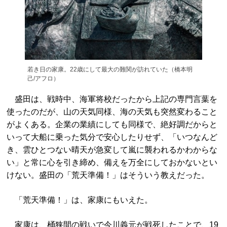
若き日の家康。22歳にして最大の難関が訪れていた（橋本明
己/アフロ）
盛田は、戦時中、海軍将校だったから上記の専門言葉を
使ったのだが、山の天気同様、海の天気も突然変わること
がよくある。企業の業績にしても同様で、絶好調だからと
いって大船に乗った気分で安心したりせず、「いつなんど
き、雲ひとつない晴天が急変して嵐に襲われるかわからな
い」と常に心を引き締め、備えを万全にしておかないとい
けない。盛田の「荒天準備！」はそういう教えだった。
「荒天準備！」は、家康にもいえた。
家康は、桶狭間の戦いで今川義元が戦死したことで、19