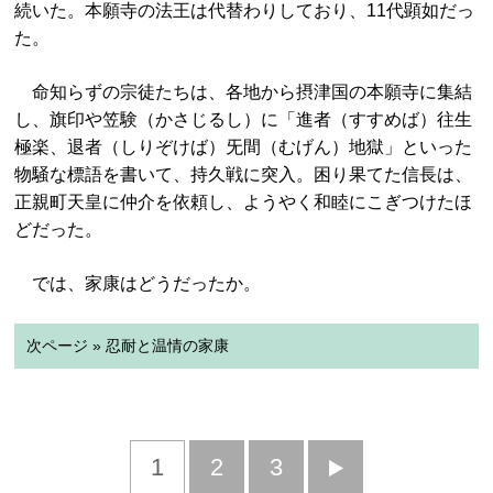
続いた。本願寺の法王は代替わりしており、11代顕如だっ
た。
命知らずの宗徒たちは、各地から摂津国の本願寺に集結
し、旗印や笠験（かさじるし）に「進者（すすめば）往生
極楽、退者（しりぞけば）旡間（むげん）地獄」といった
物騒な標語を書いて、持久戦に突入。困り果てた信長は、
正親町天皇に仲介を依頼し、ようやく和睦にこぎつけたほ
どだった。
では、家康はどうだったか。
次ページ » 忍耐と温情の家康
1
2
3
次