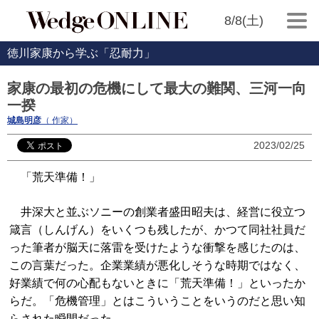
8/8(土)
徳川家康から学ぶ「忍耐力」
家康の最初の危機にして最大の難関、三河一向
一揆
城島明彦
（ 作家）
2023/02/25
「荒天準備！」
井深大と並ぶソニーの創業者盛田昭夫は、経営に役立つ
箴言（しんげん）をいくつも残したが、かつて同社社員だ
った筆者が脳天に落雷を受けたような衝撃を感じたのは、
この言葉だった。企業業績が悪化しそうな時期ではなく、
好業績で何の心配もないときに「荒天準備！」といったか
らだ。「危機管理」とはこういうことをいうのだと思い知
らされた瞬間だった。