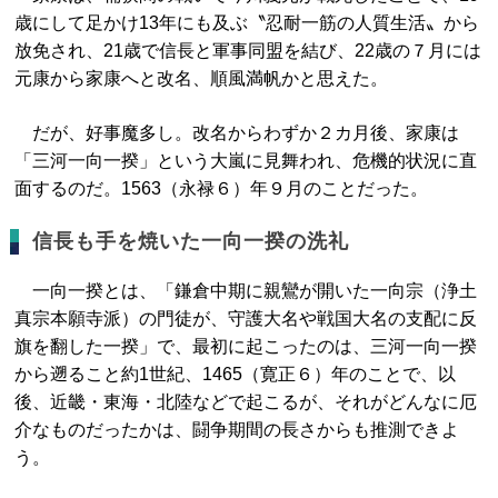
歳にして足かけ13年にも及ぶ〝忍耐一筋の人質生活〟から
放免され、21歳で信長と軍事同盟を結び、22歳の７月には
元康から家康へと改名、順風満帆かと思えた。
だが、好事魔多し。改名からわずか２カ月後、家康は
「三河一向一揆」という大嵐に見舞われ、危機的状況に直
面するのだ。1563（永禄６）年９月のことだった。
信長も手を焼いた一向一揆の洗礼
一向一揆とは、「鎌倉中期に親鸞が開いた一向宗（浄土
真宗本願寺派）の門徒が、守護大名や戦国大名の支配に反
旗を翻した一揆」で、最初に起こったのは、三河一向一揆
から遡ること約1世紀、1465（寛正６）年のことで、以
後、近畿・東海・北陸などで起こるが、それがどんなに厄
介なものだったかは、闘争期間の長さからも推測できよ
う。