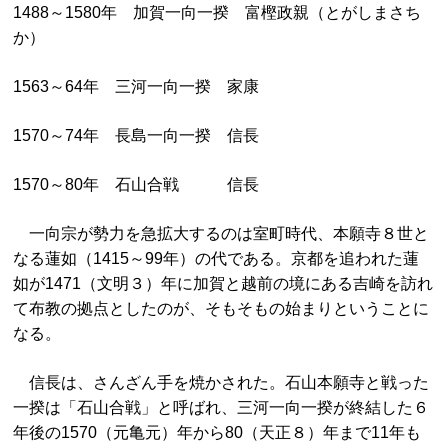
1488～1580年 加賀一向一揆 富樫政親（とがしまさち
か）
1563～64年 三河一向一揆 家康
1570～74年 長島一向一揆 信長
1570～80年 石山合戦 信長
一向宗が勢力を急拡大するのは室町時代、本願寺８世と
なる蓮如（1415～99年）の代である。京都を追われた蓮
如が1471（文明３）年に加賀と越前の境にある吉崎を訪れ
て布教の拠点としたのが、そもそもの始まりということに
なる。
信長は、さんざん手を焼かされた。石山本願寺と戦った
一揆は「石山合戦」と呼ばれ、三河一向一揆が終結した６
年後の1570（元亀元）年から80（天正８）年まで11年も