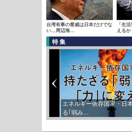
台湾有事の脅威は日本だけでな
「生活
い…周辺海…
えるか
特集
エネルギー依存国家・日
る｢弱み…