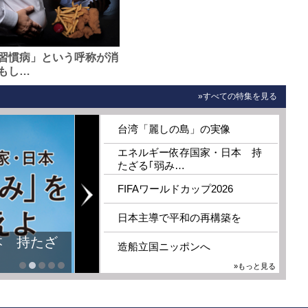
習慣病」という呼称が消
もし…
»すべての特集を見る
台湾「麗しの島」の実像
エネルギー依存国家・日本 持
たざる｢弱み…
FIFAワールドカップ2026
日本主導で平和の再構築を
本 持たざ
造船立国ニッポンへ
»もっと見る