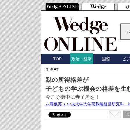
TOP
国際
ビ
政治・経済
ReSET
親の所得格差が
子どもの学ぶ機会の格差を生
今こそ街中に寺子屋を！
八尋俊英
（ 中央大学大学院戦略経営研究科 
印