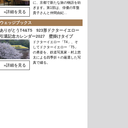
に、京都で新たな旅の物語を紡
ぎます。第1部は、俳優の常盤
»詳細を見る
貴子さんと仲間由紀…
ウェッジブックス
ありがとうT4&T5 923形ドクターイエロー
引退記念カレンダー2027 壁掛けタイプ
ドクターイエロー「T4」、そ
してドクターイエロー「T5」
の勇姿を、鉄道写真家・村上悠
太による四季折々の厳選した写
真で綴る。
»詳細を見る