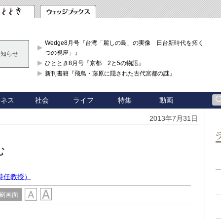
Wedge8月号『台湾「麗しの島」の実像 日台新時代を拓く「3
つの視座」』
お知らせ
ひととき8月号『京都 2と5の物語』
新刊書籍『飛鳥・藤原に隠された古代宮都の謎』
ジネス
社会
ライフ
特集
動画
2013年7月31日
む
特任教授）
刷画面