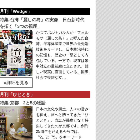
月刊「Wedge」
特集:台湾「麗しの島」の実像 日台新時代
を拓く「3つの視座」
かつてポルトガル人が「フォル
モサ（麗しの島）」と呼んだ台
湾。半導体産業で世界の最先端
技術をリードし、日本統治時代
の記憶も、歴史の一部として内
包している。一方で、現在は米
中対立の最前線に立たされ、難
しい現実に直面している。国際
社会で複雑な立…
»詳細を見る
月刊「ひととき」
特集:京都 2と5の物語
日本の文化や風土、人々の営み
を伝え、旅へと誘ってきた「ひ
ととき」。当誌が幾度となく特
集してきたのが京都です。創刊
25周年を迎える今号では、
〝2〟と〝5〟をキーワード