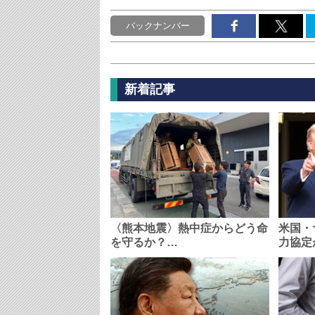
バックナンバー
新着記事
〈熊本地震〉熱中症からどう命
米国・
を守るか？…
力協定