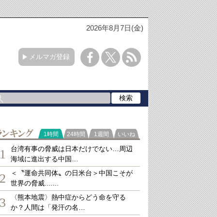
2026年8月7日(金)
メルマガ登録
ランキング
1時間
24時間
1週間
いいね
台湾有事の脅威は日本だけでない…周辺
1
海域に進出する中国…
＜〝運命共同体〟の日米台＞中国こそが
2
世界の脅威....…
〈熊本地震〉熱中症からどう命を守る
3
か？人間は「発汗の名…