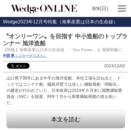
8/9(日)
Wedge2023年12月号特集（海事産業は日本の生命線）
〝オンリーワン〟を目指す 中小造船のトップラ
ンナー 旭洋造船
【特集】海事産業は日本の生命線 「Sea Power」を 国家戦略に
中西 享
（ ジャーナリスト）
2023/12/02
山口県下関市にある中手の旭洋造船。本社工場を訪ねると、ド
ックではコンテナ船、艤装岸壁では珍しい捕鯨母船「関鯨丸」
の建造が行われていた。日本政府は2019年６月末に国際捕鯨委
員会（IWC）を脱退、同年７月から商業捕鯨再開の道を拓い
た。
本文を読む