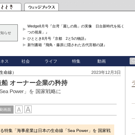
Wedge8月号『台湾「麗しの島」の実像 日台新時代を拓く「3
つの視座」』
お知らせ
ひととき8月号『京都 2と5の物語』
新刊書籍『飛鳥・藤原に隠された古代宮都の謎』
ジネス
社会
ライフ
特集
動画
の生命線）
2023年12月3日
船 オーナー企業の矜持
 Power」を 国家戦略に
刷画面
特集「海事産業は日本の生命線「Sea Power」を 国家戦