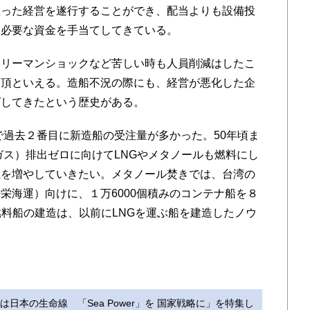
立った経営を遂行することができ、配当よりも設備投
に必要な資金を手当てしてきている。
リーマンショックなど苦しい時も人員削減はしたこ
骨頂といえる。造船不況の際にも、経営が悪化した企
ばしてきたという歴史がある。
で過去２番目に新造船の受注量が多かった。50年頃ま
ガス）排出ゼロに向けてLNGやメタノールも燃料にし
型を増やしていきたい。メタノール焚きでは、台湾の
栄海運）向けに、１万6000個積みのコンテナ船を８
燃料船の建造は、以前にLNGを運ぶ船を建造したノウ
は日本の生命線 「Sea Power」を 国家戦略に」を特集し