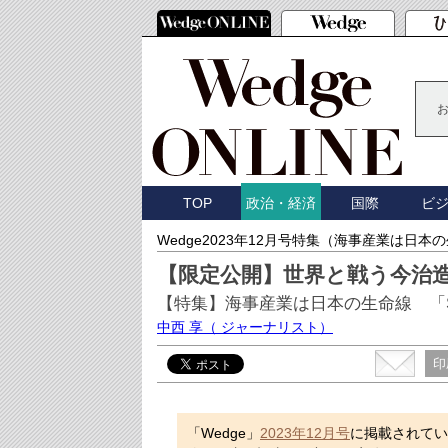
TOP
国際
ビ
政治・経済
Wedge2023年12月号特集（海事産業は日本
【限定公開】世界と戦う今治造
【特集】海事産業は日本の生命線 「Sea
中西 享
（ ジャーナリスト）
印
「Wedge」
2023年12月号
に掲載されている