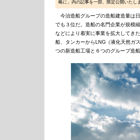
略に」内の記事を一部、限定公開いたし
今治造船グループの造船建造量は日本全
でも３位だ。造船の名門企業が規模縮
などにより着実に事業を拡大してき
船、タンカーからLNG（液化天然ガ
つの新造船工場と６つのグループ造