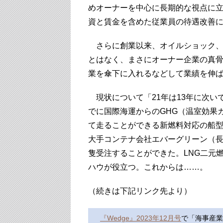
めオーナーを中心に長期的な視点に
資と賃金を含めた従業員の待遇改善
さらに創業以来、オイルショック、
とはなく、まさにオーナー企業の真
業を傘下に入れるなどして業績を伸
現状について「21年は13年に次い
でに国際海運からのGHG（温室効果
て走ることができる新燃料対応の船
大手コンテナ会社エバーグリーン（長
隻受注することができた。LNG二元
ハウが役立つ。これからは……。
（続きは下記リンク先より）
『Wedge』2023年12月号
で「海事産業