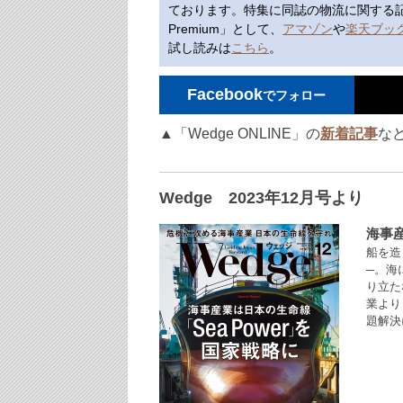
ております。特集に同誌の物流に関する記事を
Premium」として、
アマゾン
や
楽天ブッ
試し読みは
こちら
。
Facebook
でフォロー
▲「Wedge ONLINE」の
新着記事
な
Wedge 2023年12月号より
海事産
船を造
─。海
り立た
業より
題解決