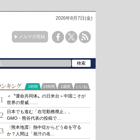
2026年8月7日(金)
メルマガ登録
ランキング
1時間
24時間
1週間
いいね
＜〝運命共同体〟の日米台＞中国こそが
1
世界の脅威....…
日本でも進む「在宅勤務廃止」、
2
GMO・熊谷代表の投稿で…
〈熊本地震〉熱中症からどう命を守る
3
か？人間は「発汗の名…