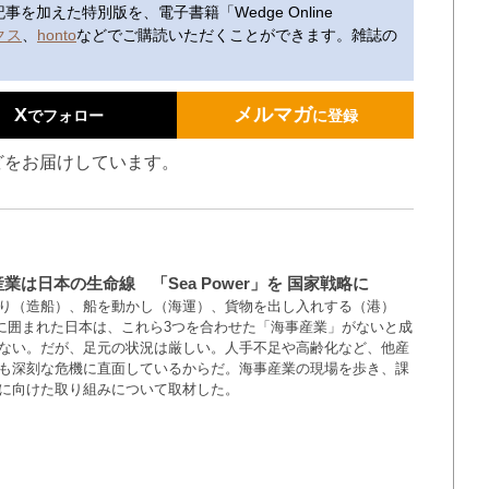
加えた特別版を、電子書籍「Wedge Online
クス
、
honto
などでご購読いただくことができます。雑誌の
X
メルマガ
でフォロー
に登録
どをお届けしています。
業は日本の生命線 「Sea Power」を 国家戦略に
り（造船）、船を動かし（海運）、貨物を出し入れする（港）
に囲まれた日本は、これら3つを合わせた「海事産業」がないと成
ない。だが、足元の状況は厳しい。人手不足や高齢化など、他産
も深刻な危機に直面しているからだ。海事産業の現場を歩き、課
に向けた取り組みについて取材した。