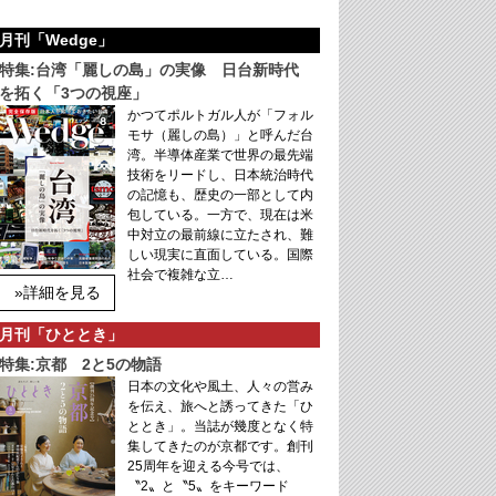
月刊「Wedge」
特集:台湾「麗しの島」の実像 日台新時代
を拓く「3つの視座」
かつてポルトガル人が「フォル
モサ（麗しの島）」と呼んだ台
湾。半導体産業で世界の最先端
技術をリードし、日本統治時代
の記憶も、歴史の一部として内
包している。一方で、現在は米
中対立の最前線に立たされ、難
しい現実に直面している。国際
社会で複雑な立…
»詳細を見る
月刊「ひととき」
特集:京都 2と5の物語
日本の文化や風土、人々の営み
を伝え、旅へと誘ってきた「ひ
ととき」。当誌が幾度となく特
集してきたのが京都です。創刊
25周年を迎える今号では、
〝2〟と〝5〟をキーワード