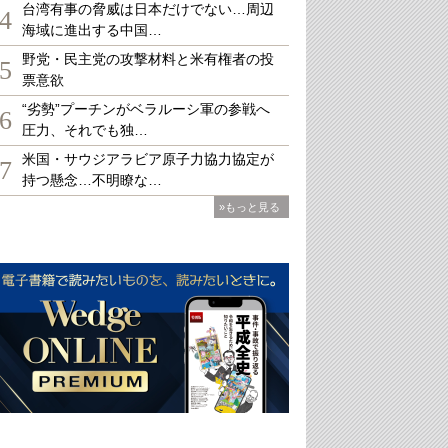
台湾有事の脅威は日本だけでない…周辺
4
海域に進出する中国…
野党・民主党の攻撃材料と米有権者の投
5
票意欲
“劣勢”プーチンがベラルーシ軍の参戦へ
6
圧力、それでも独…
米国・サウジアラビア原子力協力協定が
7
持つ懸念…不明瞭な…
»もっと見る