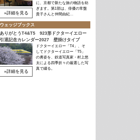
に、京都で新たな旅の物語を紡
ぎます。第1部は、俳優の常盤
»詳細を見る
貴子さんと仲間由紀…
ウェッジブックス
ありがとうT4&T5 923形ドクターイエロー
引退記念カレンダー2027 壁掛けタイプ
ドクターイエロー「T4」、そ
してドクターイエロー「T5」
の勇姿を、鉄道写真家・村上悠
太による四季折々の厳選した写
真で綴る。
»詳細を見る