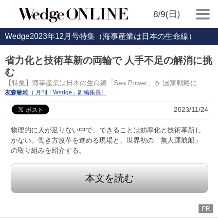
8/9(日)
Wedge2023年12月号特集（海事産業は日本の生命線）
省力化と技術革新の両輪で 人手不足の解消に挑
む
【特集】海事産業は日本の生命線「Sea Power」を 国家戦略に
友森敏雄
（ 月刊「Wedge」副編集長）
2023/11/24
物理的に人が足りない中で、できることは効率化と技術革新し
かない。働き方改革を進める現場と、世界初の「無人運航船」
の取り組みを紹介する。
本文を読む
PR