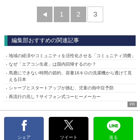
前
1
2
3
へ
編集部おすすめの関連記事
地域の経済やコミュニティを活性化させる「コミュニティ消費」
なぜ「エアコン生産」は国内回帰するのか？
馬鹿にできない時間の節約、容量16キロの洗濯機から透けて見
える日本
シャープとスタートアップが挑む、児童の熱中症予防
再流行の兆し？サイフォン式コーヒーメーカー
PR
シェア
ツイート
送る