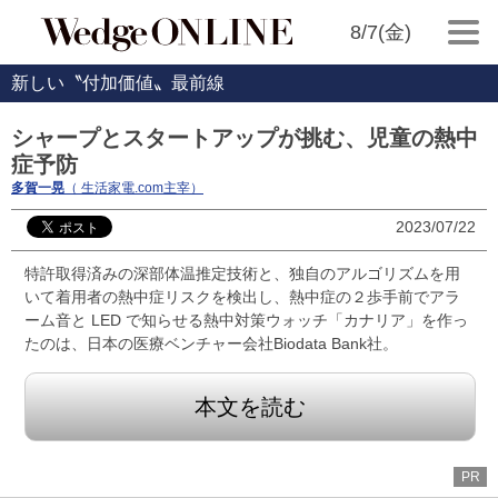
8/7(金)
新しい〝付加価値〟最前線
シャープとスタートアップが挑む、児童の熱中
症予防
多賀一晃
（ 生活家電.com主宰）
2023/07/22
特許取得済みの深部体温推定技術と、独自のアルゴリズムを用
いて着用者の熱中症リスクを検出し、熱中症の２歩手前でアラ
ーム音と LED で知らせる熱中対策ウォッチ「カナリア」を作っ
たのは、日本の医療ベンチャー会社Biodata Bank社。
本文を読む
PR