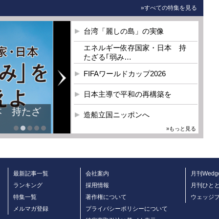
»すべての特集を見る
台湾「麗しの島」の実像
エネルギー依存国家・日本 持
たざる｢弱み…
FIFAワールドカップ2026
日本主導で平和の再構築を
本 持たざ
造船立国ニッポンへ
»もっと見る
最新記事一覧
会社案内
月刊Wedg
ランキング
採用情報
月刊ひと
特集一覧
著作権について
ウェッジ
メルマガ登録
プライバシーポリシーについて