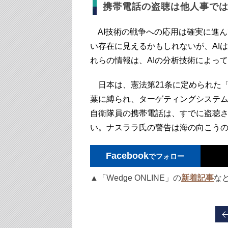
携帯電話の盗聴は他人事で
AI技術の戦争への応用は確実に進
い存在に見えるかもしれないが、AI
れらの情報は、AIの分析技術によっ
日本は、憲法第21条に定められた
葉に縛られ、ターゲティングシステ
自衛隊員の携帯電話は、すでに盗聴
い。ナスララ氏の警告は海の向こう
Facebook
でフォロー
▲「Wedge ONLINE」の
新着記事
な