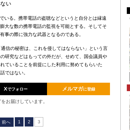
はない
んでいる。携帯電話の盗聴などというと自分とは縁遠
は膨大な数の携帯電話の監視を可能とする。そしてそ
て有事の際に強力な武器となるのである。
「通信の秘密は、これを侵してはならない」という言
ムの研究などはもっての外だが、せめて、国会議員や
されていることを前提にした利用に努めてもらいた
の話ではない。
X
メルマガ
でフォロー
に登録
どをお届けしています。
1
2
3
前へ