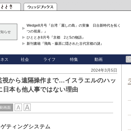
Wedge8月号『台湾「麗しの島」の実像 日台新時代を拓く「3
つの視座」』
お知らせ
ひととき8月号『京都 2と5の物語』
新刊書籍『飛鳥・藤原に隠された古代宮都の謎』
ジネス
社会
ライフ
特集
動画
2024年3月5日
監視から遠隔操作まで…イスラエルのハッ
に日本も他人事ではない理由
刷画面
ーゲティングシステム