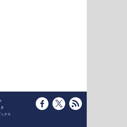
e
とき
ブックス