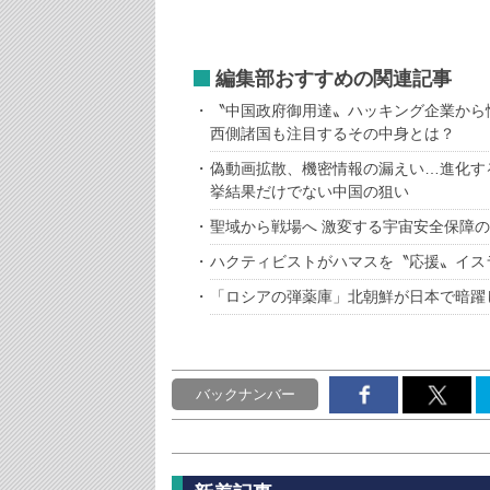
編集部おすすめの関連記事
〝中国政府御用達〟ハッキング企業から
西側諸国も注目するその中身とは？
偽動画拡散、機密情報の漏えい…進化す
挙結果だけでない中国の狙い
聖域から戦場へ 激変する宇宙安全保障
ハクティビストがハマスを〝応援〟イス
「ロシアの弾薬庫」北朝鮮が日本で暗躍
バックナンバー