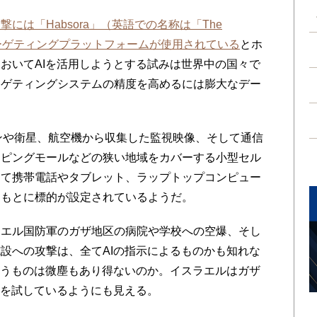
撃には「Habsora」（英語での名称は「The
Iターゲティングプラットフォームが使用されている
とホ
おいてAIを活用しようとする試みは世界中の国々で
ーゲティングシステムの精度を高めるには膨大なデー
ローンや衛星、航空機から収集した監視映像、そして通信
ッピングモールなどの狭い地域をカバーする小型セル
して携帯電話やタブレット、ラップトップコンピュー
をもとに標的が設定されているようだ。
エル国防軍のガザ地区の病院や学校への空爆、そし
設への攻撃は、全てAIの指示によるものかも知れな
いうものは微塵もあり得ないのか。イスラエルはガザ
ムを試しているようにも見える。