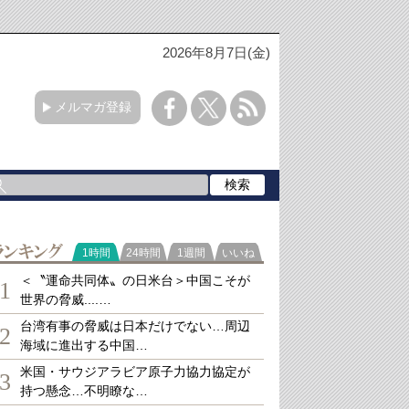
2026年8月7日(金)
メルマガ登録
ランキング
1時間
24時間
1週間
いいね
＜〝運命共同体〟の日米台＞中国こそが
1
世界の脅威....…
台湾有事の脅威は日本だけでない…周辺
2
海域に進出する中国…
米国・サウジアラビア原子力協力協定が
3
持つ懸念…不明瞭な…