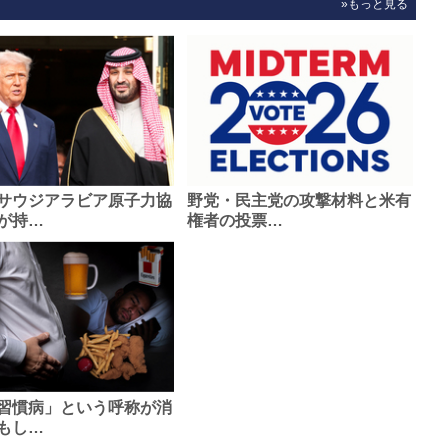
»もっと見る
サウジアラビア原子力協
野党・民主党の攻撃材料と米有
が持…
権者の投票…
習慣病」という呼称が消
もし…