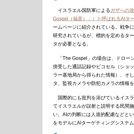
イスラエル国防軍による
ガザへの攻
Gospel（福音）」）と呼ばれるA
ームページに紹介されている。戦争に
研究されているが、標的を定めるタ
タが必要となる。
「The Gospel」の場合は、ド
傍受した通話記録やピコセル（ショ
ラー基地局から得られた情報）、そ
タ、監視カメラや防犯カメラの情報
国際的にも批判を浴びているイスラ
てイスラエルが誤射と説明する民間施
い。AIの判断には人道的配慮などと
をモデルにAIターゲティングシステ