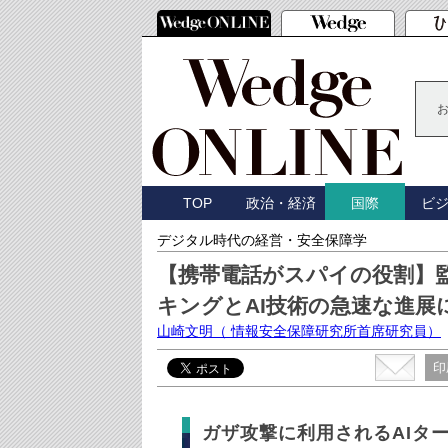
TOP
政治・経済
ビ
国際
デジタル時代の経営・安全保障学
【携帯電話がスパイの役割】
キングとAI技術の急速な進展
山崎文明
（ 情報安全保障研究所首席研究員）
印
ガザ攻撃に利用されるAIタ