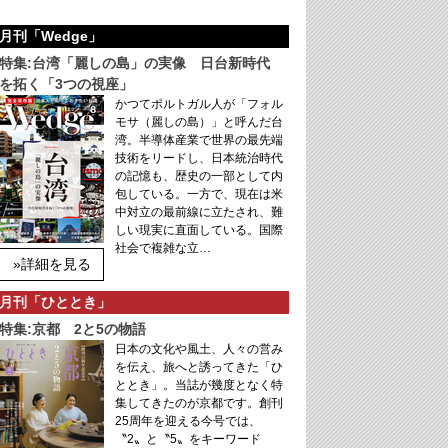
月刊「Wedge」
特集:台湾「麗しの島」の実像 日台新時代
を拓く「3つの視座」
かつてポルトガル人が「フォル
モサ（麗しの島）」と呼んだ台
湾。半導体産業で世界の最先端
技術をリードし、日本統治時代
の記憶も、歴史の一部として内
包している。一方で、現在は米
中対立の最前線に立たされ、難
しい現実に直面している。国際
社会で複雑な立…
»詳細を見る
月刊「ひととき」
特集:京都 2と5の物語
日本の文化や風土、人々の営み
を伝え、旅へと誘ってきた「ひ
ととき」。当誌が幾度となく特
集してきたのが京都です。創刊
25周年を迎える今号では、
〝2〟と〝5〟をキーワード