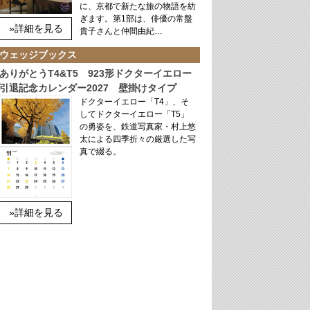
に、京都で新たな旅の物語を紡
ぎます。第1部は、俳優の常盤
»詳細を見る
貴子さんと仲間由紀…
ウェッジブックス
ありがとうT4&T5 923形ドクターイエロー
引退記念カレンダー2027 壁掛けタイプ
ドクターイエロー「T4」、そ
してドクターイエロー「T5」
の勇姿を、鉄道写真家・村上悠
太による四季折々の厳選した写
真で綴る。
»詳細を見る