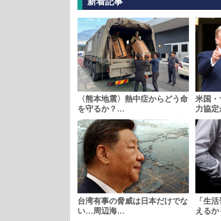
新着記事
〈熊本地震〉熱中症からどう命
米国・
を守るか？…
力協定
台湾有事の脅威は日本だけでな
「生活
い…周辺海…
えるか