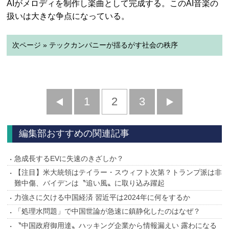
AIがメロディを制作し楽曲として完成する。このAI音楽の
扱いは大きな争点になっている。
次ページ » テックカンパニーが揺るがす社会の秩序
前
1
2
3
次
へ
へ
編集部おすすめの関連記事
急成長するEVに失速のきざしか？
【注目】米大統領はテイラー・スウィフト次第？トランプ派は非
難中傷、バイデンは〝追い風〟に取り込み躍起
力強さに欠ける中国経済 習近平は2024年に何をするか
「処理水問題」で中国世論が急速に鎮静化したのはなぜ？
〝中国政府御用達〟ハッキング企業から情報漏えい 露わになる