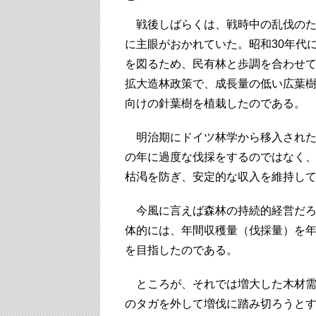
戦後しばらくは、戦時中の乱伐のた
に主眼がおかれていた。昭和30年代
を図るため、民有林と歩調を合わせ
拡大造林政策で、成長量の低い広葉
向けの針葉樹を植栽したのである。
明治期にドイツ林学から移入された
の年に過度な伐採をするのではなく
枯渇を防ぎ、安定的な収入を維持し
今風に言えば森林の持続的経営だろ
体的には、年間収穫量（伐採量）を
を目指したのである。
ところが、それでは増大した木材需
のタガを外して増伐に踏み切ろうと