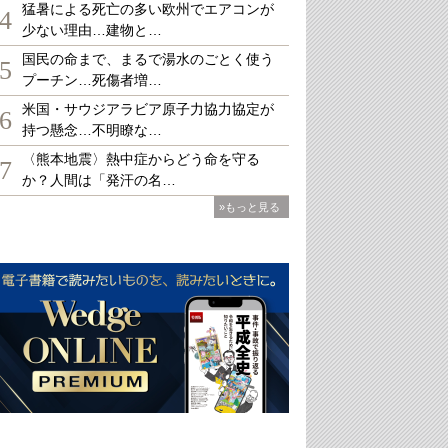
猛暑による死亡の多い欧州でエアコンが
4
少ない理由…建物と…
国民の命まで、まるで湯水のごとく使う
5
プーチン…死傷者増…
米国・サウジアラビア原子力協力協定が
6
持つ懸念…不明瞭な…
〈熊本地震〉熱中症からどう命を守る
7
か？人間は「発汗の名…
»もっと見る