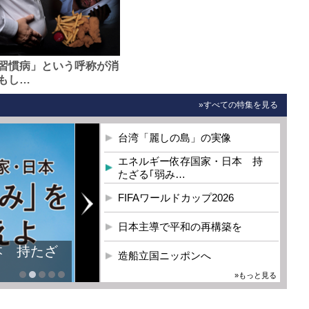
習慣病」という呼称が消
もし…
»すべての特集を見る
台湾「麗しの島」の実像
エネルギー依存国家・日本 持
たざる｢弱み…
FIFAワールドカップ2026
日本主導で平和の再構築を
本 持たざ
造船立国ニッポンへ
»もっと見る