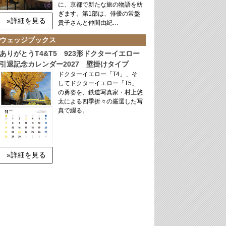
に、京都で新たな旅の物語を紡
ぎます。第1部は、俳優の常盤
»詳細を見る
貴子さんと仲間由紀…
ウェッジブックス
ありがとうT4&T5 923形ドクターイエロー
引退記念カレンダー2027 壁掛けタイプ
ドクターイエロー「T4」、そ
してドクターイエロー「T5」
の勇姿を、鉄道写真家・村上悠
太による四季折々の厳選した写
真で綴る。
»詳細を見る