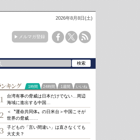
2026年8月8日(土)
メルマガ登録
ランキング
1時間
24時間
1週間
いいね
台湾有事の脅威は日本だけでない…周辺
1
海域に進出する中国…
＜〝運命共同体〟の日米台＞中国こそが
2
世界の脅威....…
子どもの「言い間違い」は直さなくても
3
大丈夫？