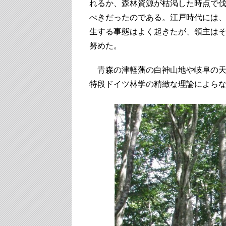
れるか、森林資源が枯渇した時点で
べきだったのである。江戸時代には
生する事態はよく起きたが、領主はそ
努めた。
青森の津軽藩の白神山地や岐阜の天領
特段ドイツ林学の精緻な理論によら