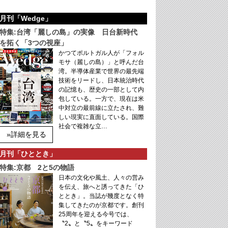
月刊「Wedge」
特集:台湾「麗しの島」の実像 日台新時代
を拓く「3つの視座」
かつてポルトガル人が「フォル
モサ（麗しの島）」と呼んだ台
湾。半導体産業で世界の最先端
技術をリードし、日本統治時代
の記憶も、歴史の一部として内
包している。一方で、現在は米
中対立の最前線に立たされ、難
しい現実に直面している。国際
社会で複雑な立…
»詳細を見る
月刊「ひととき」
特集:京都 2と5の物語
日本の文化や風土、人々の営み
を伝え、旅へと誘ってきた「ひ
ととき」。当誌が幾度となく特
集してきたのが京都です。創刊
25周年を迎える今号では、
〝2〟と〝5〟をキーワード