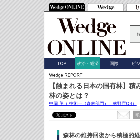
TOP
国際
ビ
政治・経済
Wedge REPORT
【蝕まれる日本の国有林】積み
林の姿とは？
中岡 茂
（ 技術士（森林部門）、林野庁OB）
印
森林の維持回復から積極的