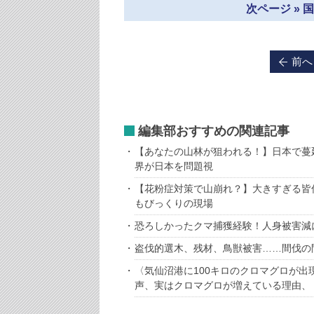
次ページ »
前へ
編集部おすすめの関連記事
【あなたの山林が狙われる！】日本で蔓
界が日本を問題視
【花粉症対策で山崩れ？】大きすぎる皆
もびっくりの現場
恐ろしかったクマ捕獲経験！人身被害減
盗伐的選木、残材、鳥獣被害……間伐の
〈気仙沼港に100キロのクロマグロが出
声、実はクロマグロが増えている理由、