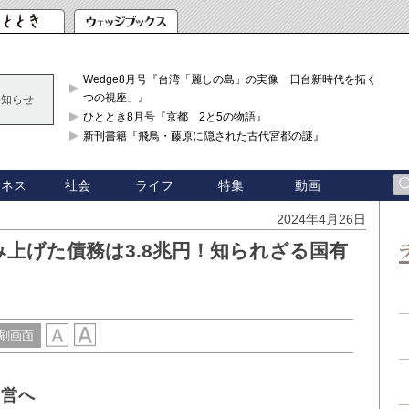
Wedge8月号『台湾「麗しの島」の実像 日台新時代を拓く「3
つの視座」』
お知らせ
ひととき8月号『京都 2と5の物語』
新刊書籍『飛鳥・藤原に隠された古代宮都の謎』
ジネス
社会
ライフ
特集
動画
2024年4月26日
上げた債務は3.8兆円！知られざる国有
刷画面
経営へ