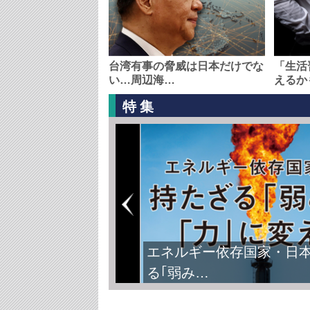
台湾有事の脅威は日本だけでな
「生活
い…周辺海…
えるか
特集
エネルギー依存国家・日
る｢弱み…