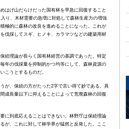
めはげ山だらけだった国有林を早急に回復すること
に入り、木材需要の急増に対処して森林生産力の増強
て積極的に森林の改良を進めることになった。これが
樹を伐採してスギ、ヒノキ、カラマツなどの建築用材
保続理論が長らく国有林経営の基調であった。特定
、毎年の伐採量を抑制的かつ均等にして、森林資源の
ていこうとするものだ。
うが、保続の方がたった2字で言い得て妙である。具
年間成長量以下に抑えることによって荒廃森林の回復
要に到底応えることはできない。林野庁は保続理論
するが、これに対して林学界が猛然と反発した。ここ