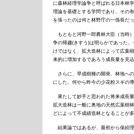
に森林経理学論争と呼ばれる日本林
理論を基礎とする学問であり、その
を張ったのは何と林野庁の一係長だ
もともと河野一郎農林大臣（当時）
争の帰趨(きすう)は明らかであった
けではなく、拡大造林によって広葉
来的に増加するであろう成長量を見
さらに、早成樹種の開発、林地への
にした。何やら昨今の少花粉スギの
果たして妙手と思われた将来成長量
拡大造林は一般に奥地の天然広葉樹
どによって不成績造林となることが
結果論ではあるが、最初から保続理