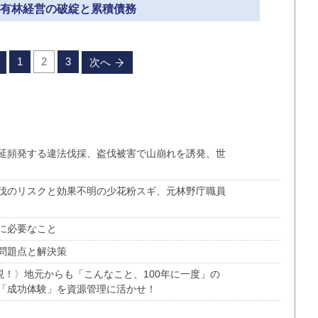
 国有林経営の破綻と累積債務
1
2
3
次へ
延頻発する違法伐採、盗伐被害で山崩れを誘発、世
伐のリスクと効果不明の少花粉スギ、元林野庁職員
に必要なこと
問題点と解決策
現！〉地元からも「こんなこと、100年に一度」の
「成功体験」を資源管理に活かせ！