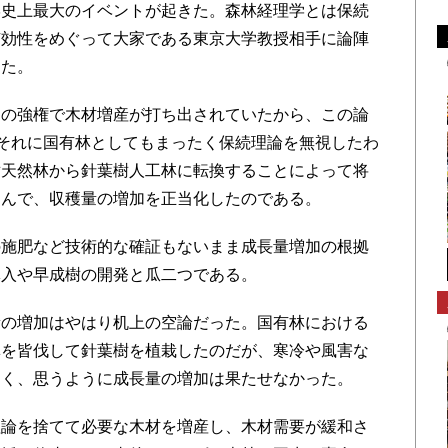
学史上最大のイベントが起きた。森林経理学とは保続
有効性をめぐって大家である東京大学教授相手に論陣
った。
の強権で木材増産が打ち出されていたから、この論
。それに国有林としてもまったく保続理論を無視したわ
樹天然林から針葉樹人工林に転換することによって将
込んで、収穫量の増加を正当化したのである。
施肥など技術的な確証もないまま成長量増加の根拠
導入や早成樹の開発と瓜二つである。
の増加はやはり机上の空論だった。国有林における
林を皆伐して針葉樹を植栽したのだが、寒冷や風害な
多く、思うように成長量の増加は果たせなかった。
論を捨てて必要な木材を増産し、木材需要が緩和さ