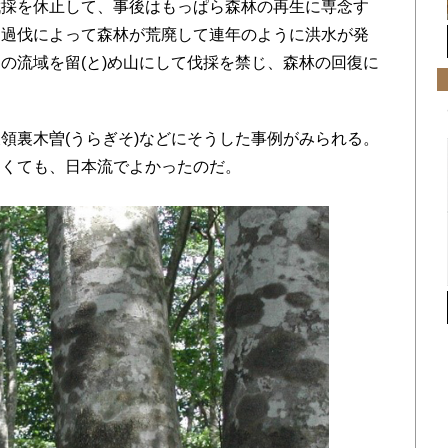
伐採を休止して、事後はもっぱら森林の再生に専念す
、過伐によって森林が荒廃して連年のように洪水が発
の流域を留(と)め山にして伐採を禁じ、森林の回復に
裏木曽(うらぎそ)などにそうした事例がみられる。
なくても、日本流でよかったのだ。