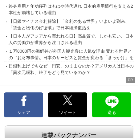
終身雇用と年功序列はもはや時代遅れ 日本的雇用慣行を支える2
本柱が崩壊している理由
【日銀マイナス金利解除】「金利のある世界」いよいよ到来、
「賃金と物価の好循環」で日本経済復活を
【日本人がアジアから買われる日】高品質で、しかも安い、日本
人の労働力が世界から注目される理由
１万8000円の海鮮丼が外国人観光客に人気な理由 変わる世界と
の〝お財布事情〟日本のサービスと賃金が変わる「きっかけ」を
日銀利上げでもなぜ「円安」のままなのか？アメリカ人は日本の
「異次元緩和」終了をどう見ているのか？
PR
シェア
ツイート
送る
連載バックナンバー