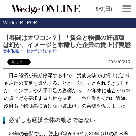
8/9(日)
Wedge REPORT
【春闘はオワコン？】「賃金と物価の好循環」
は幻か、イメージと乖離した企業の賃上げ実態
宮本 弘曉
（ 一橋大学経済研究所）
2024/05/15
日本経済が長期停滞する中で、労使交渉では賃上げより
も雇用の安定を優先することが「公正」とされてきました
が、インフレや人手不足の影響から、22年末に連合が５%
の賃上げを要求する方針を決定し、各企業もそれに追随。
政府も「物価高に負けない賃上げ」の実現を促しました。
必ずしも経済全体の動きではない
23年の春闘では、賃上げ率が3.6％と30年ぶりの高水準