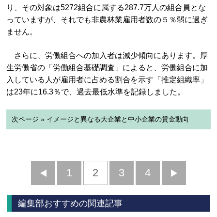
り、その対象は5272組合に属する287.7万人の組合員とな
っていますが、それでも非農林業雇用者数の５％弱に過ぎ
ません。
さらに、労働組合への加入者は減少傾向にあります。厚
生労働省の「労働組合基礎調査」によると、労働組合に加
入している人が雇用者に占める割合を示す「推定組織率」
は23年に16.3％で、過去最低水準を記録しました。
次ページ » イメージと異なる大企業と中小企業の賃金動向
前
1
2
3
4
次
へ
へ
編集部おすすめの関連記事