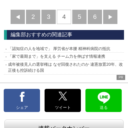
前
2
3
4
5
6
へ
へ
編集部おすすめの関連記事
「認知症の人を地域で」 厚労省が本腰 精神科病院の抵抗
「家で最期まで」を支える チーム力を伸ばす情報連携
成年被後見人の選挙権は なぜ回復されたのか 違憲放置20年、改
正後も控訴続ける国
PR
シェア
ツイート
送る