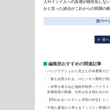
人やインド人への反感が顕在化しな
かと言った諸点がこれからの同国の
次ページ
前へ
編集部おすすめの関連記事
バングラデシュから見えた日本農業のど
「最も迫害される」ロヒンギャ難民が実
＜世界を巻き込む地政学戦争＞ウクライ
炭素政策の欺瞞、日本は生き残れるのか
【問われるバイデンと岸田の外交】イン
中国人墓地から考えるフィリピン華僑の