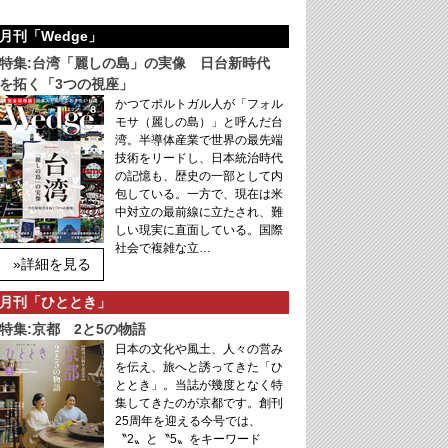
月刊「Wedge」
特集:台湾「麗しの島」の実像 日台新時代
を拓く「3つの視座」
かつてポルトガル人が「フォル
モサ（麗しの島）」と呼んだ台
湾。半導体産業で世界の最先端
技術をリードし、日本統治時代
の記憶も、歴史の一部として内
包している。一方で、現在は米
中対立の最前線に立たされ、難
しい現実に直面している。国際
社会で複雑な立…
»詳細を見る
月刊「ひととき」
特集:京都 2と5の物語
日本の文化や風土、人々の営み
を伝え、旅へと誘ってきた「ひ
ととき」。当誌が幾度となく特
集してきたのが京都です。創刊
25周年を迎える今号では、
〝2〟と〝5〟をキーワード