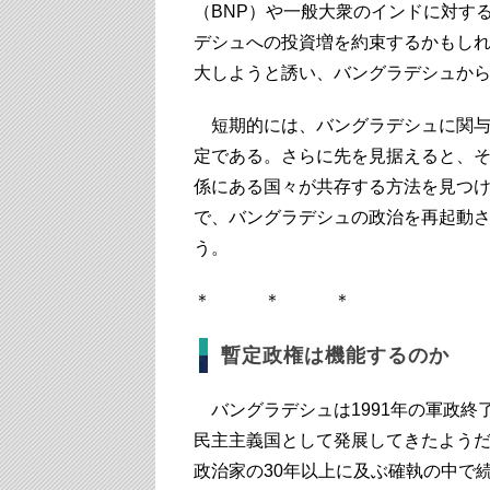
（BNP）や一般大衆のインドに対す
デシュへの投資増を約束するかもし
大しようと誘い、バングラデシュか
短期的には、バングラデシュに関与
定である。さらに先を見据えると、
係にある国々が共存する方法を見つ
で、バングラデシュの政治を再起動
う。
＊ ＊ ＊
暫定政権は機能するのか
バングラデシュは1991年の軍政終
民主主義国として発展してきたよう
政治家の30年以上に及ぶ確執の中で