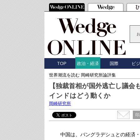
TOP
国際
ビ
政治・経済
世界潮流を読む 岡崎研究所論評集
【独裁首相が国外逃亡し議会
インドはどう動くか
岡崎研究所
印
中国は、バングラデシュとの経済・