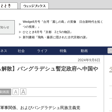
Wedge8月号『台湾「麗しの島」の実像 日台新時代を拓く「3
つの視座」』
お知らせ
ひととき8月号『京都 2と5の物語』
新刊書籍『飛鳥・藤原に隠された古代宮都の謎』
ジネス
社会
ライフ
特集
動画
2024年9月6日
も解散】バングラデシュ暫定政府へ中国や
刷画面
軍事関係、およびバングラデシュ民族主義党