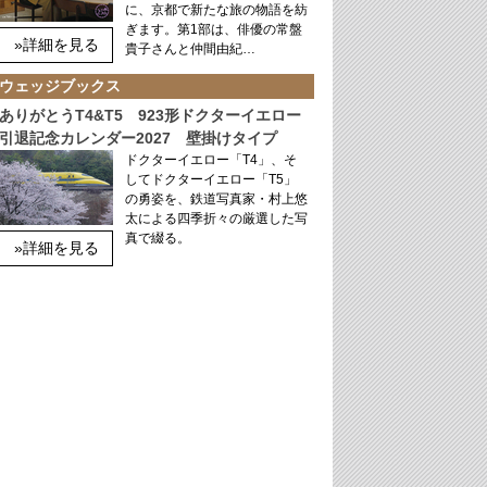
に、京都で新たな旅の物語を紡
ぎます。第1部は、俳優の常盤
»詳細を見る
貴子さんと仲間由紀…
ウェッジブックス
ありがとうT4&T5 923形ドクターイエロー
引退記念カレンダー2027 壁掛けタイプ
ドクターイエロー「T4」、そ
してドクターイエロー「T5」
の勇姿を、鉄道写真家・村上悠
太による四季折々の厳選した写
真で綴る。
»詳細を見る