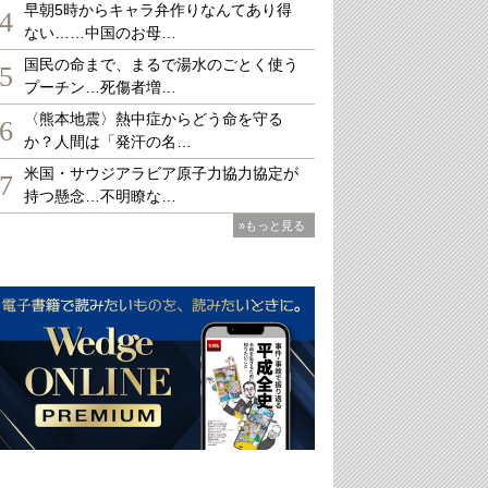
早朝5時からキャラ弁作りなんてあり得
4
ない……中国のお母…
国民の命まで、まるで湯水のごとく使う
5
プーチン…死傷者増…
〈熊本地震〉熱中症からどう命を守る
6
か？人間は「発汗の名…
米国・サウジアラビア原子力協力協定が
7
持つ懸念…不明瞭な…
»もっと見る