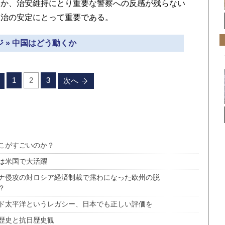
いか、治安維持にとり重要な警察への反感が残らない
政治の安定にとって重要である。
 » 中国はどう動くか
1
2
3
次へ
こがすごいのか？
は米国で大活躍
ナ侵攻の対ロシア経済制裁で露わになった欧州の脱
？
ド太平洋というレガシー、日本でも正しい評価を
歴史と抗日歴史観