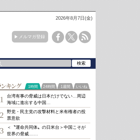
2026年8月7日(金)
メルマガ登録
ランキング
1時間
24時間
1週間
いいね
台湾有事の脅威は日本だけでない…周辺
1
海域に進出する中国…
野党・民主党の攻撃材料と米有権者の投
2
票意欲
＜〝運命共同体〟の日米台＞中国こそが
3
世界の脅威....…