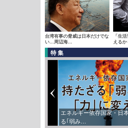
台湾有事の脅威は日本だけでな
「生活
い…周辺海…
えるか
特集
エネルギー依存国家・日
る｢弱み…