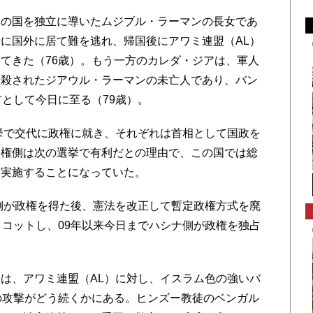
の国を独立に導いたムジブル・ラーマンの長女であ
に国外に居て難を逃れ、帰国後にアワミ連盟（AL）
てきた（76歳）。もう一方のカレダ・ジアは、軍人
暗殺されたジアウル・ラーマンの未亡人であり、バン
首として今日に至る（79歳）。
挙で交代に政権に就き、それぞれは首相として国政を
政権側は次の選挙で有利だとの理由で、この国では総
を実施することになっていた。
側が政権を得た後、憲法を改正して暫定政権方式を廃
イコットし、09年以来今日までハシナ側が政権を独占
は、アワミ連盟（AL）に対し、イスラム色の強いバ
の攻撃がどう続くかにある。ヒンズー教徒のベンガル