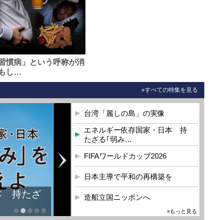
習慣病」という呼称が消
もし…
»すべての特集を見る
台湾「麗しの島」の実像
エネルギー依存国家・日本 持
たざる｢弱み…
FIFAワールドカップ2026
日本主導で平和の再構築を
本 持たざ
造船立国ニッポンへ
»もっと見る