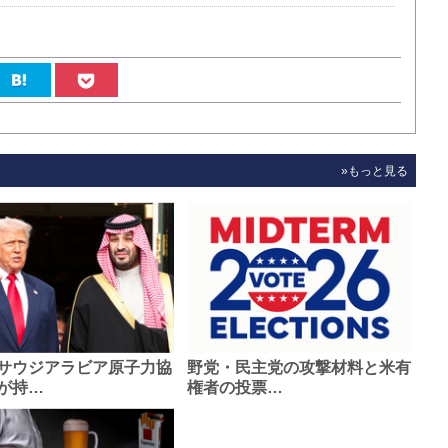
»もっと見る
サウジアラビア原子力協
野党・民主党の攻撃材料と米有
が持…
権者の投票…