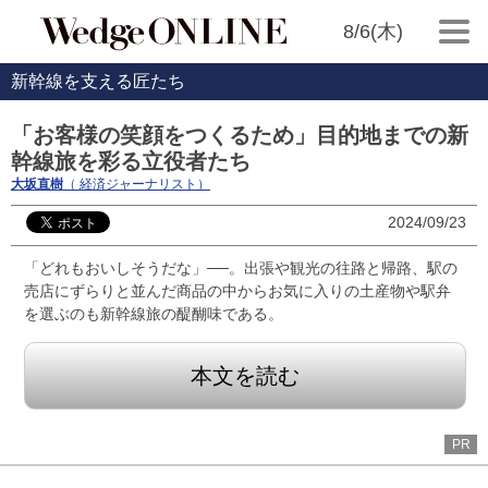
8/6(木)
新幹線を支える匠たち
「お客様の笑顔をつくるため」目的地までの新
幹線旅を彩る立役者たち
大坂直樹
（ 経済ジャーナリスト）
2024/09/23
「どれもおいしそうだな」──。出張や観光の往路と帰路、駅の
売店にずらりと並んだ商品の中からお気に入りの土産物や駅弁
を選ぶのも新幹線旅の醍醐味である。
本文を読む
PR