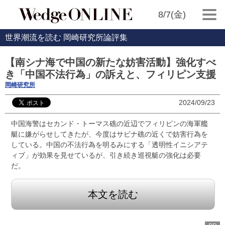
8/7(金)
世界潮流を読む 岡崎研究所論評集
【南シナ海で中国の新たな妨害活動】強化すべ
き「中国不法行為」の訴えと、フィリピン支援
岡崎研究所
2024/09/23
中国海警はセカンド・トーマス礁の近辺でフィリピンの海軍艦
艇に嫌がらせしてきたが、今度はサビナ礁の近くで妨害行為を
している。中国の不法行為を明るみにする「透明性イニシアテ
ィブ」が効果を見せているが、引き続き巡視艇の強化は必要
だ。
本文を読む