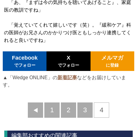
「あ、『まずは今の気持ちを聴いてあげること』、家庭
医の教訓ですね」
「覚えていてくれて嬉しいです（笑）。『緩和ケア』科
の医師がお兄さんのかかりつけ医ともしっかり連携してく
れると良いですね」
Facebook
X
メルマガ
でフォロー
でフォロー
に登録
▲「Wedge ONLINE」の
新着記事
などをお届けしていま
す。
前
1
2
3
4
へ
編集部おすすめの関連記事