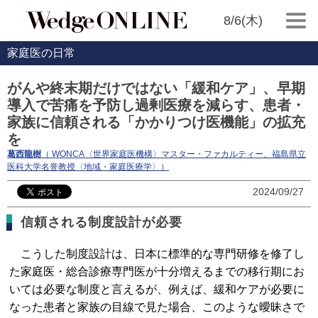
8/6(木)
家庭医の日常
がんや終末期だけではない「緩和ケア」、早期
導入で苦痛を予防し過剰医療を減らす、患者・
家族に信頼される「かかりつけ医機能」の拡充
を
葛西龍樹
（ WONCA〈世界家庭医機構〉マスター・ファカルティー、福島県立
医科大学名誉教授〈地域・家庭医療学〉）
2024/09/27
信頼される制度設計が必要
こうした制度設計は、日本に標準的な専門研修を修了し
た家庭医・総合診療専門医が十分増えるまでの移行期にお
いては必要な制度と言えるが、例えば、緩和ケアが必要に
なった患者と家族の目線で見た場合、このような曖昧さで