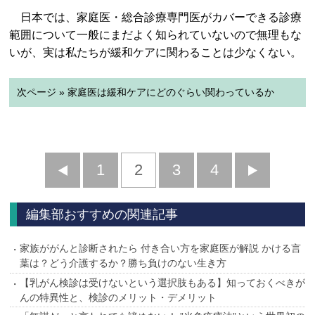
日本では、家庭医・総合診療専門医がカバーできる診療
範囲について一般にまだよく知られていないので無理もな
いが、実は私たちが緩和ケアに関わることは少なくない。
次ページ » 家庭医は緩和ケアにどのぐらい関わっているか
前
1
2
3
4
次
へ
へ
編集部おすすめの関連記事
家族ががんと診断されたら 付き合い方を家庭医が解説 かける言
葉は？どう介護するか？勝ち負けのない生き方
【乳がん検診は受けないという選択肢もある】知っておくべきが
んの特異性と、検診のメリット・デメリット