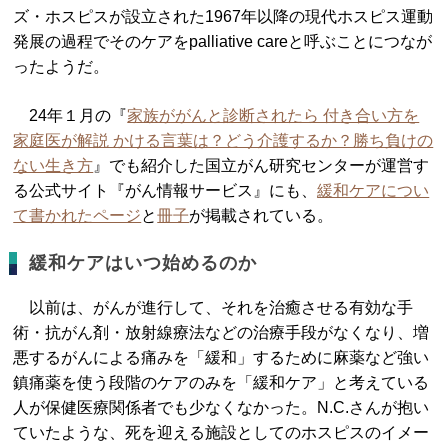
ズ・ホスピスが設立された1967年以降の現代ホスピス運動
発展の過程でそのケアをpalliative careと呼ぶことにつなが
ったようだ。
24年１月の『
家族ががんと診断されたら 付き合い方を
家庭医が解説 かける言葉は？どう介護するか？勝ち負けの
ない生き方
』でも紹介した国立がん研究センターが運営す
る公式サイト『がん情報サービス』にも、
緩和ケアについ
て書かれたページ
と
冊子
が掲載されている。
緩和ケアはいつ始めるのか
以前は、がんが進行して、それを治癒させる有効な手
術・抗がん剤・放射線療法などの治療手段がなくなり、増
悪するがんによる痛みを「緩和」するために麻薬など強い
鎮痛薬を使う段階のケアのみを「緩和ケア」と考えている
人が保健医療関係者でも少なくなかった。N.C.さんが抱い
ていたような、死を迎える施設としてのホスピスのイメー