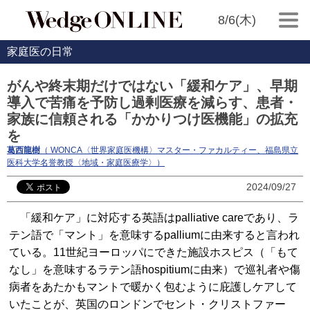
8/6(木)
家庭医の日常
がんや終末期だけではない「緩和ケア」、早期
導入で苦痛を予防し過剰医療を減らす、患者・
家族に信頼される「かかりつけ医機能」の拡充
を
葛西龍樹
（ WONCA〈世界家庭医機構〉マスター・ファカルティー、福島県立
医科大学名誉教授〈地域・家庭医療学〉）
2024/09/27
「緩和ケア」に対応する英語はpalliative careであり、ラ
テン語で「マント」を意味するpalliumに由来すると言われ
ている。11世紀ヨーロッパにできた施設ホスピス（「もて
なし」を意味するラテン語hospitiumに由来）で巡礼者や傷
病者をあたかもマントで暖かく包むように庇護しケアして
いたことが、英国のロンドンでセント・クリストファー