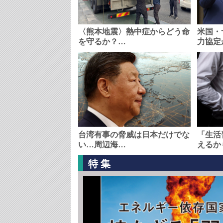
〈熊本地震〉熱中症からどう命
米国・
を守るか？…
力協定
台湾有事の脅威は日本だけでな
「生活
い…周辺海…
えるか
特集