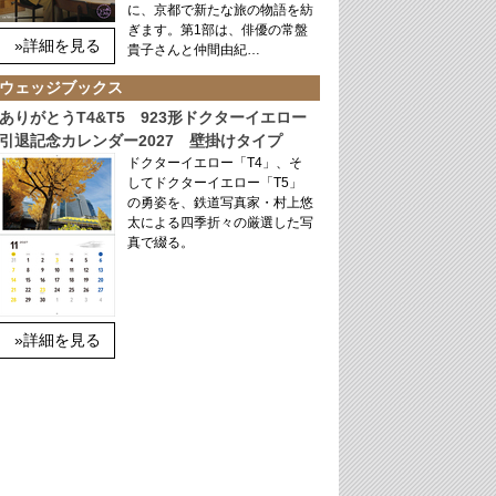
に、京都で新たな旅の物語を紡
ぎます。第1部は、俳優の常盤
»詳細を見る
貴子さんと仲間由紀…
ウェッジブックス
ありがとうT4&T5 923形ドクターイエロー
引退記念カレンダー2027 壁掛けタイプ
ドクターイエロー「T4」、そ
してドクターイエロー「T5」
の勇姿を、鉄道写真家・村上悠
太による四季折々の厳選した写
真で綴る。
»詳細を見る