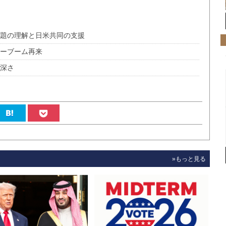
問題の理解と日米共同の支援
ャーブーム再来
の深さ
»もっと見る