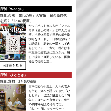
月刊「Wedge」
特集:台湾「麗しの島」の実像 日台新時代
を拓く「3つの視座」
かつてポルトガル人が「フォル
モサ（麗しの島）」と呼んだ台
湾。半導体産業で世界の最先端
技術をリードし、日本統治時代
の記憶も、歴史の一部として内
包している。一方で、現在は米
中対立の最前線に立たされ、難
しい現実に直面している。国際
社会で複雑な立…
»詳細を見る
月刊「ひととき」
特集:京都 2と5の物語
日本の文化や風土、人々の営み
を伝え、旅へと誘ってきた「ひ
ととき」。当誌が幾度となく特
集してきたのが京都です。創刊
25周年を迎える今号では、
〝2〟と〝5〟をキーワード