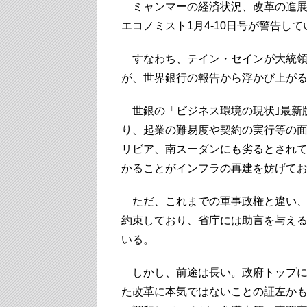
ミャンマーの経済状況、改革の進展
エコノミスト1月4-10日号が警告し
すなわち、テイン・セインが大統領
が、世界銀行の報告から浮かび上が
世銀の「ビジネス環境の現状｣最新版
り、起業の難易度や契約の実行等の
リビア、南スーダンにも劣るとされ
かることがインフラの再建を妨げて
ただ、これまでの軍事政権と違い、
約束しており、省庁には助言を与え
いる。
しかし、前途は長い。政府トップに
た改革に本気ではないことの証左か