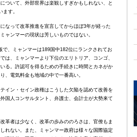
について、外部世界は楽観しすぎかもしれない、と
ています。
になって改革推進を宣言してからほぼ3年が経った
るミャンマーの現状は芳しいものではない。
で、ミャンマーは189国中182位にランクされてお
面では、ミャンマーより下位のエリトリア、コンゴ、
ている。許認可を得るための手続きに時間とカネがか
おり、電気料金も地域の中で一番高い。
テイン・セイン政権はこうした欠陥を認めて改善を
る外国人コンサルタント、弁護士、会計士が大勢来て
改革者は少なく、改革の歩みののろさは、官僚もま
もしれない。また、ミャンマー政府は様々な国際協定