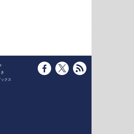
e
とき
ブックス