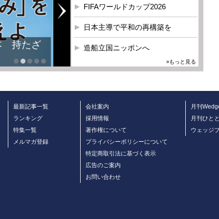
FIFAワールドカップ2026
日本主導で平和の再構築を
本 持たざ
造船立国ニッポンへ
»もっと見る
最新記事一覧
会社案内
月刊Wedg
ランキング
採用情報
月刊ひと
特集一覧
著作権について
ウェッジ
メルマガ登録
プライバシーポリシーについて
特定商取引法に基づく表示
広告のご案内
お問い合わせ