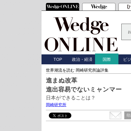
TOP
政治・経済
ビ
国際
世界潮流を読む 岡崎研究所論評集
進まぬ改革
進出容易でないミャンマー
日本ができることは？
岡崎研究所
印