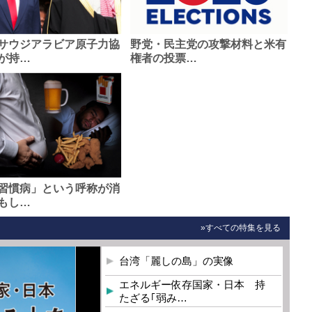
サウジアラビア原子力協
野党・民主党の攻撃材料と米有
が持…
権者の投票…
習慣病」という呼称が消
もし…
»すべての特集を見る
台湾「麗しの島」の実像
エネルギー依存国家・日本 持
たざる｢弱み…