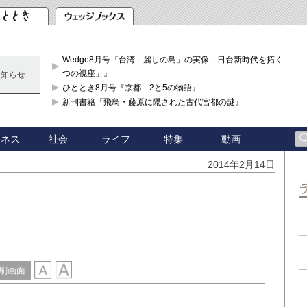
Wedge8月号『台湾「麗しの島」の実像 日台新時代を拓く「3
つの視座」』
お知らせ
ひととき8月号『京都 2と5の物語』
新刊書籍『飛鳥・藤原に隠された古代宮都の謎』
ジネス
社会
ライフ
特集
動画
2014年2月14日
刷画面