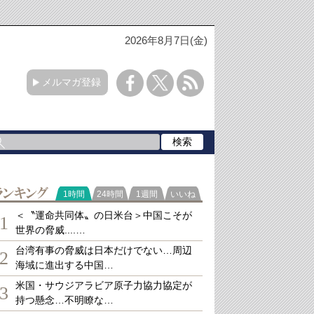
2026年8月7日(金)
メルマガ登録
ランキング
1時間
24時間
1週間
いいね
＜〝運命共同体〟の日米台＞中国こそが
1
世界の脅威....…
台湾有事の脅威は日本だけでない…周辺
2
海域に進出する中国…
米国・サウジアラビア原子力協力協定が
3
持つ懸念…不明瞭な…