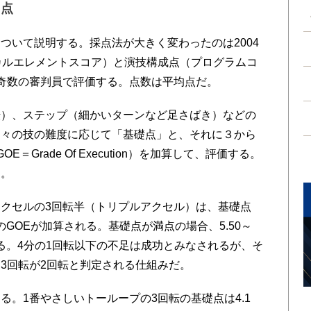
減点
いて説明する。採点法が大きく変わったのは2004
カルエレメントスコア）と演技構成点（プログラムコ
奇数の審判員で評価する。点数は平均点だ。
）、ステップ（細かいターンなど足さばき）などの
個々の技の難度に応じて「基礎点」と、それに３から
Grade Of Execution）を加算して、評価する。
る。
クセルの3回転半（トリプルアクセル）は、基礎点
のGOEが加算される。基礎点が満点の場合、5.50～
なる。4分の1回転以下の不足は成功とみなされるが、そ
3回転が2回転と判定される仕組みだ。
。1番やさしいトーループの3回転の基礎点は4.1