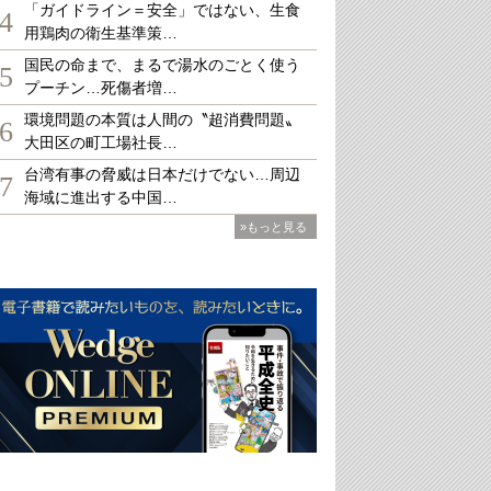
「ガイドライン＝安全」ではない、生食
4
用鶏肉の衛生基準策…
国民の命まで、まるで湯水のごとく使う
5
プーチン…死傷者増…
環境問題の本質は人間の〝超消費問題〟
6
大田区の町工場社長…
台湾有事の脅威は日本だけでない…周辺
7
海域に進出する中国…
»もっと見る