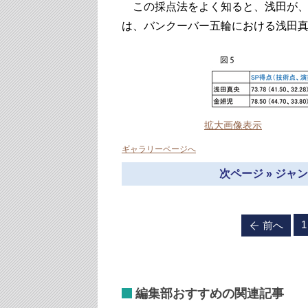
この採点法をよく知ると、浅田が、
は、バンクーバー五輪における浅田
拡大画像表示
ギャラリーページへ
次ページ » ジ
1
前へ
編集部おすすめの関連記事