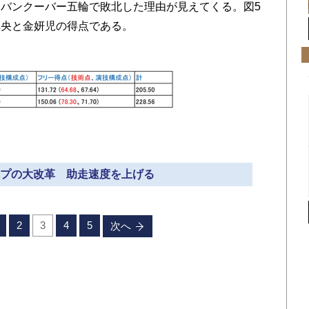
バンクーバー五輪で敗北した理由が見えてくる。図5
真央と金妍児の得点である。
ャンプの大改革 助走速度を上げる
2
3
4
5
次へ