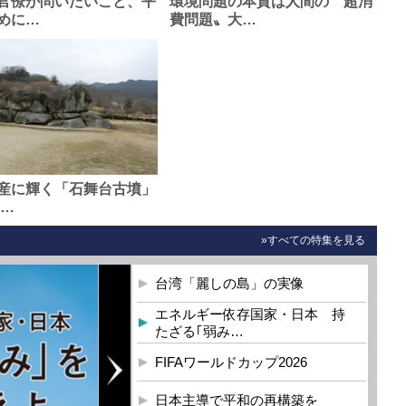
官僚が問いたいこと、平
環境問題の本質は人間の〝超消
めに…
費問題〟大…
産に輝く「石舞台古墳」
0…
»すべての特集を見る
台湾「麗しの島」の実像
エネルギー依存国家・日本 持
たざる｢弱み…
FIFAワールドカップ2026
日本主導で平和の再構築を