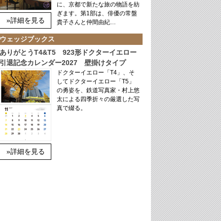
に、京都で新たな旅の物語を紡
ぎます。第1部は、俳優の常盤
»詳細を見る
貴子さんと仲間由紀…
ウェッジブックス
ありがとうT4&T5 923形ドクターイエロー
引退記念カレンダー2027 壁掛けタイプ
ドクターイエロー「T4」、そ
してドクターイエロー「T5」
の勇姿を、鉄道写真家・村上悠
太による四季折々の厳選した写
真で綴る。
»詳細を見る