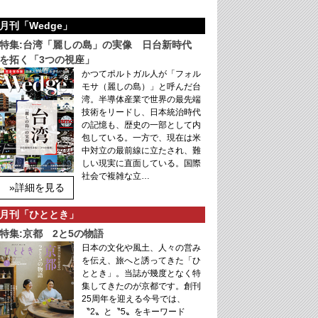
月刊「Wedge」
特集:台湾「麗しの島」の実像 日台新時代
を拓く「3つの視座」
かつてポルトガル人が「フォル
モサ（麗しの島）」と呼んだ台
湾。半導体産業で世界の最先端
技術をリードし、日本統治時代
の記憶も、歴史の一部として内
包している。一方で、現在は米
中対立の最前線に立たされ、難
しい現実に直面している。国際
社会で複雑な立…
»詳細を見る
月刊「ひととき」
特集:京都 2と5の物語
日本の文化や風土、人々の営み
を伝え、旅へと誘ってきた「ひ
ととき」。当誌が幾度となく特
集してきたのが京都です。創刊
25周年を迎える今号では、
〝2〟と〝5〟をキーワード