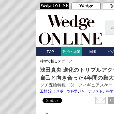
TOP
国際
ビ
政治・経済
科学で斬るスポーツ
浅田真央 進化のトリプルアク
自己と向き合った4年間の集大
ソチ五輪特集（3） フィギュアスケー
玉村 治
（ スポーツ科学ジャーナリスト、科
印