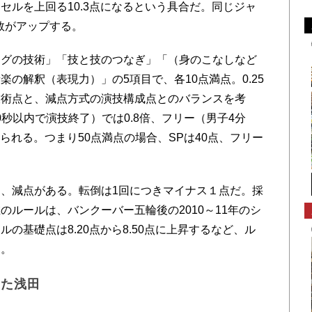
セルを上回る10.3点になるという具合だ。同じジャ
数がアップする。
グの技術」「技と技のつなぎ」「（身のこなしなど
の解釈（表現力）」の5項目で、各10点満点。0.25
技術点と、減点方式の演技構成点とのバランスを考
0秒以内で演技終了）では0.8倍、フリー（男子4分
けられる。つまり50点満点の場合、SPは40点、フリー
、減点がある。転倒は1回につきマイナス１点だ。採
ルールは、バンクーバー五輪後の2010～11年のシ
の基礎点は8.20点から8.50点に上昇するなど、ル
る。
けた浅田