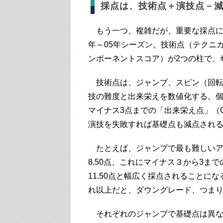
採点は、技術点＋演技点－
もう一つ、複雑だが、重要な採点につ
年～05年シーズン。技術点（テクニ
ンポーネントスコア）が2つの柱で、
技術点は、ジャンプ、スピン（回転
技の難度と出来栄えを数値化する。
マイナス3点までの「出来栄え点」（GOE＝
演技を失敗すれば基礎点も減点され
たとえば、ジャンプで最も難しいア
8.50点、これにマイナス３から3まで
11.50点と幅広く採点されることに
れ以上だと、ダウングレード、つまり
それぞれのジャンプで基礎点は異なる