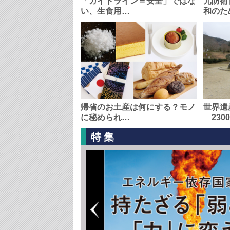
「ガイドライン＝安全」ではな
元防衛
い、生食用…
和のた
帰省のお土産は何にする？モノ
世界遺
に秘められ…
230
特集