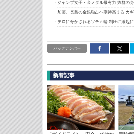
ジャンプ女子・金メダル最有力 抜群の
加藤、長島の金銀独占へ期待高まる カ
テロに脅かされるソチ五輪 制圧に躍起
バックナンバー
新着記事