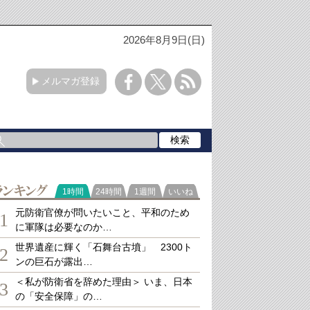
2026年8月9日(日)
メルマガ登録
ランキング
1時間
24時間
1週間
いいね
元防衛官僚が問いたいこと、平和のため
1
に軍隊は必要なのか…
世界遺産に輝く「石舞台古墳」 2300ト
2
ンの巨石が露出…
＜私が防衛省を辞めた理由＞ いま、日本
3
の「安全保障」の…