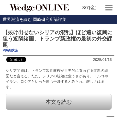
8/7(金)
世界潮流を読む 岡崎研究所論評集
【抜け出せないシリアの混乱】ほど遠い復興に
狙う近隣諸国、トランプ新政権の最初の外交課
題
岡崎研究所
2025/01/16
シリア問題は、トランプ次期政権が世界的に直面する問題の縮
図だと言える。ただ、シリアの統治は危うさがあり、トルコや
イラン、ロシアといった国も干渉するとみられ、厳しさはま
す。
本文を読む