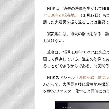
NHKは、過去の映像を生かしてNH
ぐる30年の現在地』
（１月17日）も
襲った大震災を振り返ることは重要
震災地には、過去の惨状を語る「語
も負けない。
筆者は、“昭和100年”とそれに先
画して保存している。過去の映像で
ることができるからである。防災関
NHKスペシャル
『映像記録 関東
わたって、大震災直後に震災地を撮
を8Kでリマスター化すると同時にカ