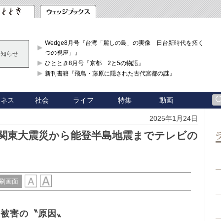
Wedge8月号『台湾「麗しの島」の実像 日台新時代を拓く「3
つの視座」』
お知らせ
ひととき8月号『京都 2と5の物語』
新刊書籍『飛鳥・藤原に隠された古代宮都の謎』
ジネス
社会
ライフ
特集
動画
2025年1月24日
 関東大震災から能登半島地震までテレビの
刷画面
震被害の〝原因〟