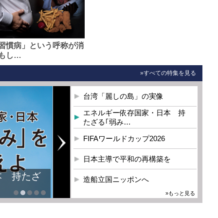
習慣病」という呼称が消
もし…
»すべての特集を見る
台湾「麗しの島」の実像
エネルギー依存国家・日本 持
たざる｢弱み…
FIFAワールドカップ2026
日本主導で平和の再構築を
本 持たざ
造船立国ニッポンへ
»もっと見る