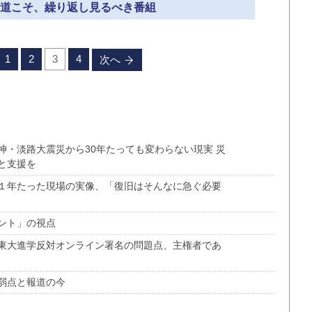
災報道こそ、繰り返し見るべき番組
1
2
3
4
次へ
神・淡路大震災から30年たっても変わらない現実 災
と支援を
１年たった現場の実像、「復旧はそんなに急ぐ必要
ント」の視点
東大進学反対オンライン署名の問題点、主権者であ
弱点と報道の今