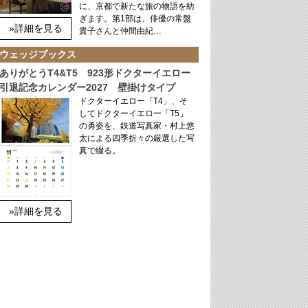
に、京都で新たな旅の物語を紡
ぎます。第1部は、俳優の常盤
»詳細を見る
貴子さんと仲間由紀…
ウェッジブックス
ありがとうT4&T5 923形ドクターイエロー
引退記念カレンダー2027 壁掛けタイプ
ドクターイエロー「T4」、そ
してドクターイエロー「T5」
の勇姿を、鉄道写真家・村上悠
太による四季折々の厳選した写
真で綴る。
»詳細を見る