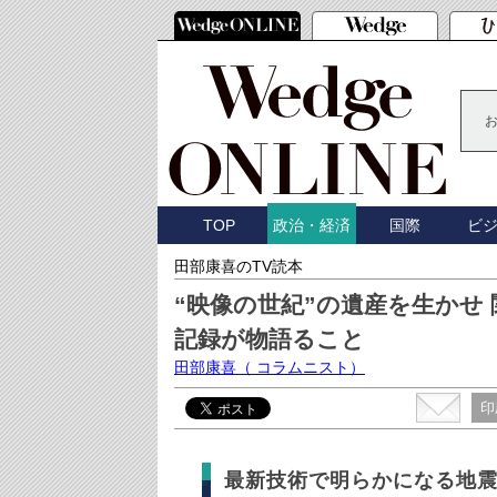
TOP
国際
ビ
政治・経済
田部康喜のTV読本
“映像の世紀”の遺産を生かせ
記録が物語ること
田部康喜
（ コラムニスト）
印
最新技術で明らかになる地