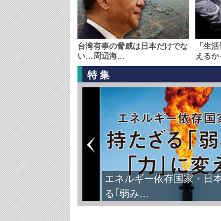
台湾有事の脅威は日本だけでな
「生活
い…周辺海…
えるか
特集
エネルギー依存国家・日
る｢弱み…