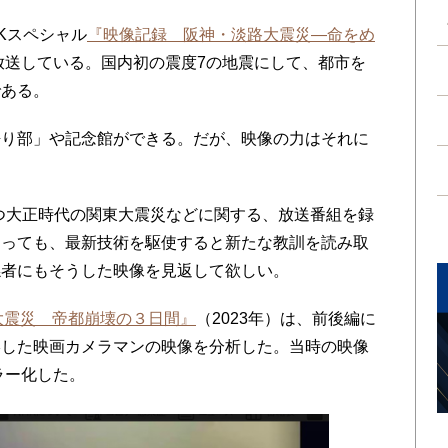
Kスペシャル
『映像記録 阪神・淡路大震災―命をめ
放送している。国内初の震度7の地震にして、都市を
である。
り部」や記念館ができる。だが、映像の力はそれに
立つ大正時代の関東大震災などに関する、放送番組を録
あっても、最新技術を駆使すると新たな教訓を読み取
係者にもそうした映像を見返して欲しい。
大震災 帝都崩壊の３日間』
（2023年）は、前後編に
影した映画カメラマンの映像を分析した。当時の映像
ラー化した。