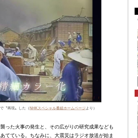
で〝再現〟した（
NHKスペシャル番組ホームページ
より）
襲った火事の発生と、その広がりの研究成果なども
をあてている。ちなみに、大震災はラジオ放送が始ま