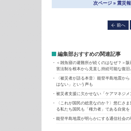
次ページ » 震
前へ
編集部おすすめの関連記事
＜雑魚寝の避難所が続くのはなぜ？＞阪
害法制を根本から見直し持続可能な復旧
〈被災者が語る本音〉能登半島地震から
はない」という声も
被災者支援に欠かせない「ケアマネジメ
〈これが国民の総意なのか？〉悠仁さま
る私たち国民も「権力者」である自覚を
能登半島地震が明らかにする通信社会の