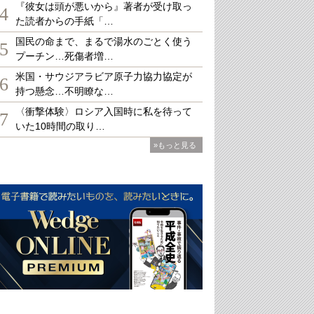
『彼女は頭が悪いから』著者が受け取っ
4
た読者からの手紙「…
国民の命まで、まるで湯水のごとく使う
5
プーチン…死傷者増…
米国・サウジアラビア原子力協力協定が
6
持つ懸念…不明瞭な…
〈衝撃体験〉ロシア入国時に私を待って
7
いた10時間の取り…
»もっと見る