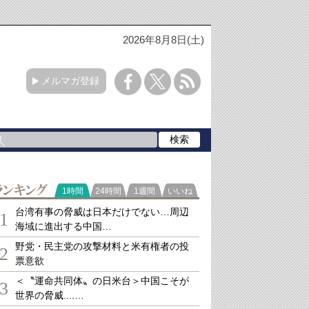
2026年8月8日(土)
メルマガ登録
ランキング
1時間
24時間
1週間
いいね
台湾有事の脅威は日本だけでない…周辺
1
海域に進出する中国…
野党・民主党の攻撃材料と米有権者の投
2
票意欲
＜〝運命共同体〟の日米台＞中国こそが
3
世界の脅威....…