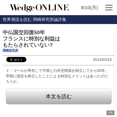
8/10(月)
世界潮流を読む 岡崎研究所論評集
中仏国交回復50年
フランスに特別な利益は
もたらされていない?
岡崎研究所
2014/03/14
ド・ゴールが率先して中国との外交関係を樹立してから50年。
早期に国交を樹立したことによる特別なメリットはあったのだ
ろうか。
本文を読む
PR