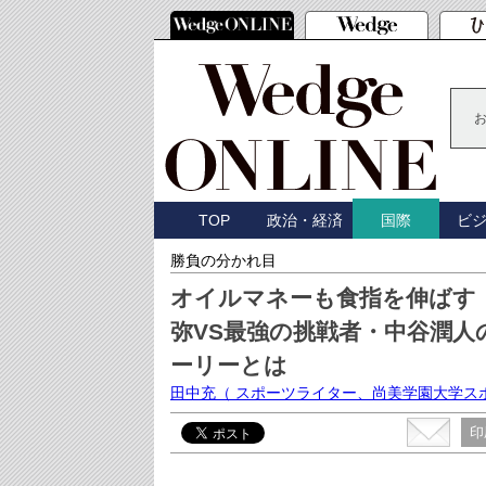
TOP
政治・経済
ビ
国際
勝負の分かれ目
オイルマネーも食指を伸ばす
弥VS最強の挑戦者・中谷潤
ーリーとは
田中充
（ スポーツライター、尚美学園大学ス
印