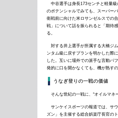
中谷選手は身長173センチと軽量級
のポテンシャルでみても、スーパー
衛戦前に向けた米ロサンゼルスでの
戦」について話を振られると「期待
る。
対する井上選手が所属する大橋ジム
ンタム級に戻すプランを明かした際
した。互いに場外での派手な言動パフ
発的に口を開かなくても、機が熟す
うなぎ登りの一戦の価値
そんな世紀の一戦に、“オイルマネー
サンケイスポーツの報道では、サウ
ズン」を主催する総合娯楽庁長官の