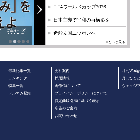
FIFAワールドカップ2026
日本主導で平和の再構築を
本 持たざ
造船立国ニッポンへ
»もっと見る
最新記事一覧
会社案内
月刊Wedg
ランキング
採用情報
月刊ひと
特集一覧
著作権について
ウェッジ
メルマガ登録
プライバシーポリシーについて
特定商取引法に基づく表示
広告のご案内
お問い合わせ