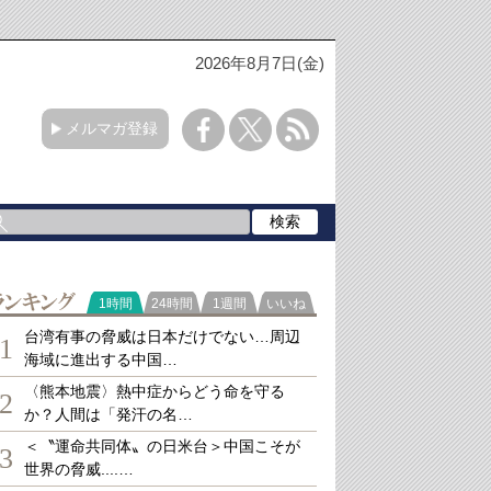
2026年8月7日(金)
メルマガ登録
ランキング
1時間
24時間
1週間
いいね
台湾有事の脅威は日本だけでない…周辺
1
海域に進出する中国…
〈熊本地震〉熱中症からどう命を守る
2
か？人間は「発汗の名…
＜〝運命共同体〟の日米台＞中国こそが
3
世界の脅威....…