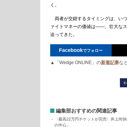
く。
両者が交錯するタイミングは、いつ
ァイトマネーの価値は――。壮大な
迫ってきた。
Facebook
でフォロー
▲「Wedge ONLINE」の
新着記事
な
編集部おすすめの関連記事
〈最高22万円チケットが完売〉井上尚弥
の中心」