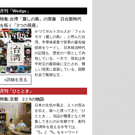
月刊「Wedge」
特集:台湾「麗しの島」の実像 日台新時代
を拓く「3つの視座」
かつてポルトガル人が「フォル
モサ（麗しの島）」と呼んだ台
湾。半導体産業で世界の最先端
技術をリードし、日本統治時代
の記憶も、歴史の一部として内
包している。一方で、現在は米
中対立の最前線に立たされ、難
しい現実に直面している。国際
社会で複雑な立…
»詳細を見る
月刊「ひととき」
特集:京都 2と5の物語
日本の文化や風土、人々の営み
を伝え、旅へと誘ってきた「ひ
ととき」。当誌が幾度となく特
集してきたのが京都です。創刊
25周年を迎える今号では、
〝2〟と〝5〟をキーワード