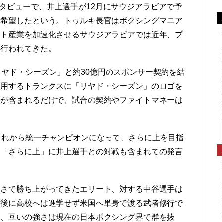
ンタビューで、井上選手が12月にサウジアラビアで予
を希望したという。トゥルキ長官はボクシングマニア
ント産業を加速化させるサウジアラビアでは近年、プ
と行われてきた。
ヤド・シーズン」と約30億円のスポンサー契約を結
着用するトランクスに「リヤド・シーズン」のロゴを
割が含まれるだけで、試合の契約やファイトマネーは
これから統一チャンピオンになって、さらに上を目指
。「さらに上」に井上選手との対戦も含まれての発言
さで勝ち上がってきたエリート、対する中谷選手は
業後に高校へは進学せず米国へ単身で渡る武者修行で
も、互いの強さは現在の日本ボクシング界で群を抜