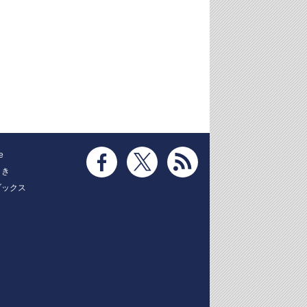
e
とき
ブックス