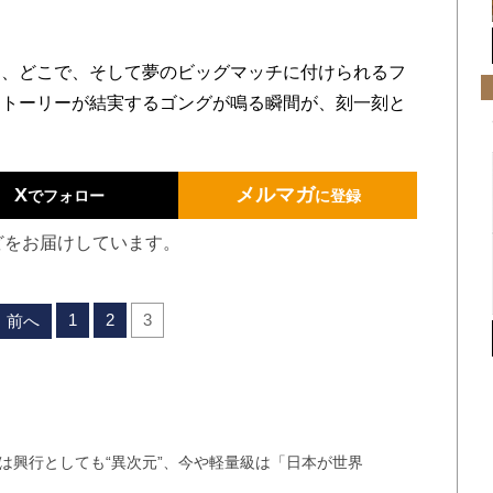
、どこで、そして夢のビッグマッチに付けられるフ
ストーリーが結実するゴングが鳴る瞬間が、刻一刻と
X
メルマガ
でフォロー
に登録
どをお届けしています。
1
2
3
前へ
は興行としても“異次元”、今や軽量級は「日本が世界