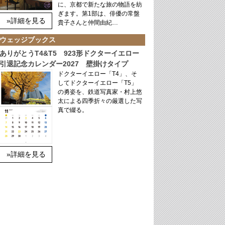
に、京都で新たな旅の物語を紡
ぎます。第1部は、俳優の常盤
»詳細を見る
貴子さんと仲間由紀…
ウェッジブックス
ありがとうT4&T5 923形ドクターイエロー
引退記念カレンダー2027 壁掛けタイプ
ドクターイエロー「T4」、そ
してドクターイエロー「T5」
の勇姿を、鉄道写真家・村上悠
太による四季折々の厳選した写
真で綴る。
»詳細を見る