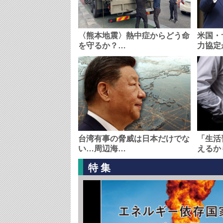
〈熊本地震〉熱中症からどう命
米国・
を守るか？…
力協定
台湾有事の脅威は日本だけでな
「生活
い…周辺海…
えるか
特集