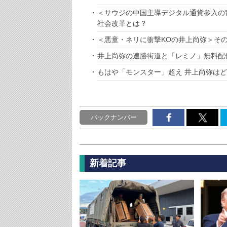
＜サウジの中国主導デジタル通貨参入の
社会改革とは？
＜悪童・ネリに衝撃KOの井上尚弥＞そ
井上尚弥の連勝街道と「レミノ」無料配
もはや「モンスター」超え 井上尚弥は
バックナンバー
新着記事