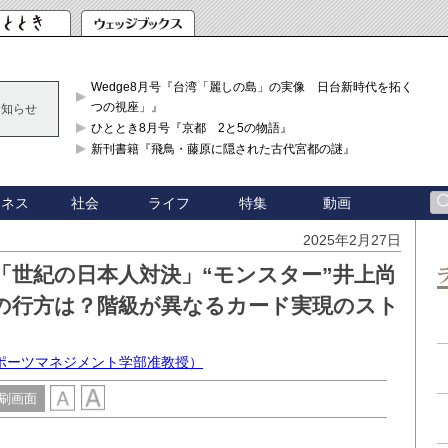
Wedge8月号『台湾「麗しの島」の実像 日台新時代を拓く「3
つの視座」』
お知らせ
ひととき8月号『京都 2と5の物語』
新刊書籍『飛鳥・藤原に隠された古代宮都の謎』
ジネス
社会
ライフ
特集
動画
2025年2月27日
「世紀の日本人対決」“モンスター”井上尚
人の行方は？階級が異なるカード実現のスト
ポーツマネジメント学部准教授）
刷画面