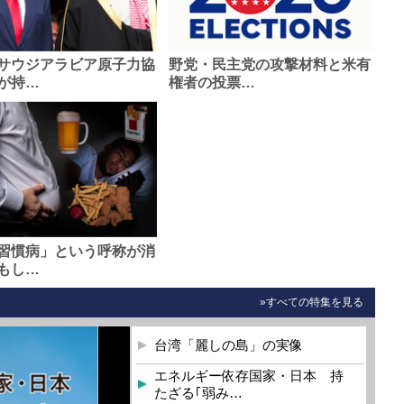
サウジアラビア原子力協
野党・民主党の攻撃材料と米有
が持…
権者の投票…
習慣病」という呼称が消
もし…
»すべての特集を見る
台湾「麗しの島」の実像
エネルギー依存国家・日本 持
たざる｢弱み…