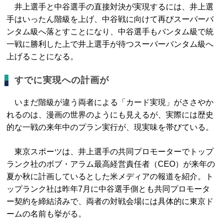
井上選手と中谷選手の直接対決が実現するには、井上選
手はいったん階級を上げ、中谷戦に向けて再びスーパーバ
ンタム級へ落とすことになり、中谷選手もバンタム級で統
一戦に勝利した上で井上選手が待つスーパーバンタム級へ
上げることになる。
すでに実現への計画が
いまだ階級が違う両者による「カード実現」がささやか
れるのは、漫画の世界のようにも見えるが、実際には歴史
的な一戦の来年中のプラン実行が、現実味を帯びている。
東京スポーツは、井上選手の共同プロモーターでトップ
ランク社のボブ・アラム最高経営責任者（CEO）が来年の
夏か秋に計画しているとした米メディアの報道を紹介。ト
ップランク社は昨年7月に中谷選手側とも共同プロモータ
ー契約を締結済みで、両者の対戦会場には具体的に東京ド
ームの名前も挙がる。