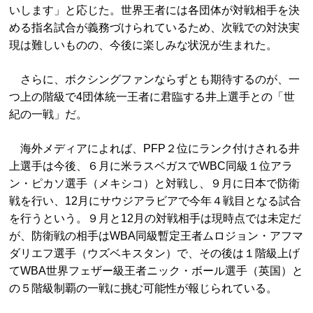
いします」と応じた。世界王者には各団体が対戦相手を決
める指名試合が義務づけられているため、次戦での対決実
現は難しいものの、今後に楽しみな状況が生まれた。
さらに、ボクシングファンならずとも期待するのが、一
つ上の階級で4団体統一王者に君臨する井上選手との「世
紀の一戦」だ。
海外メディアによれば、PFP２位にランク付けされる井
上選手は今後、６月に米ラスベガスでWBC同級１位アラ
ン・ピカソ選手（メキシコ）と対戦し、９月に日本で防衛
戦を行い、12月にサウジアラビアで今年４戦目となる試合
を行うという。９月と12月の対戦相手は現時点では未定だ
が、防衛戦の相手はWBA同級暫定王者ムロジョン・アフマ
ダリエフ選手（ウズベキスタン）で、その後は１階級上げ
てWBA世界フェザー級王者ニック・ボール選手（英国）と
の５階級制覇の一戦に挑む可能性が報じられている。