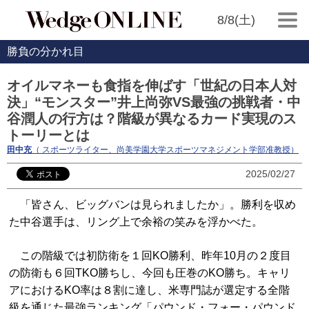
8/8(土)
勝負の分かれ目
オイルマネーも食指を伸ばす「世紀の日本人対
決」“モンスター”井上尚弥VS最強の挑戦者・中
谷潤人の行方は？階級が異なるカード実現のス
トーリーとは
田中充
（ スポーツライター、尚美学園大学スポーツマネジメント学部准教授）
2025/02/27
「皆さん、ビッグバンは見られましたか」。勝利を収め
た中谷選手は、リング上で余裕の笑みを浮かべた。
この階級では初防衛を１回KO勝利、昨年10月の２度目
の防衛も６回TKO勝ちし、今回も圧巻のKO勝ち。キャリ
アにおけるKO率は８割に達し、米専門誌が選定する全階
級を通じた最強ランキング「パウンド・フォー・パウンド