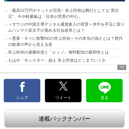
〈最高22万円チケットが完売〉井上尚弥は興行としても“異次
元”、今や軽量級は「日本が世界の中心」
＜サウジの中国主導デジタル通貨参入の背景＞米中を手玉に取り
ムハンマド皇太子が進める社会改革とは？
＜悪童・ネリに衝撃KOの井上尚弥＞その本当の強さとは？歴代
の敗者の声から見える姿
井上尚弥の連勝街道と「レミノ」無料配信の親和性とは
もはや「モンスター」超え 井上尚弥はどこまでいくか
PR
シェア
ツイート
送る
連載バックナンバー