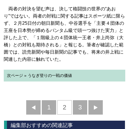
両者の対決を望む声は、決して格闘技の世界の“あお
り”ではない。両者の対戦に関する記事はスポーツ紙に限ら
ず、２月25日付の朝日新聞も、中谷選手を「主要４団体の
王座を日本勢が締めるバンタム級で頭一つ抜けた実力」と
評した上で、「１階級上の４団体統一王者・井上尚弥（大
橋）との対戦も期待される」と報じる。筆者が確認した範
囲では、読売新聞や毎日新聞の記事でも、将来の井上戦に
関連した内容に触れていた。
次ページ » うなぎ登りの一戦の価値
前
1
2
3
次
へ
へ
編集部おすすめの関連記事