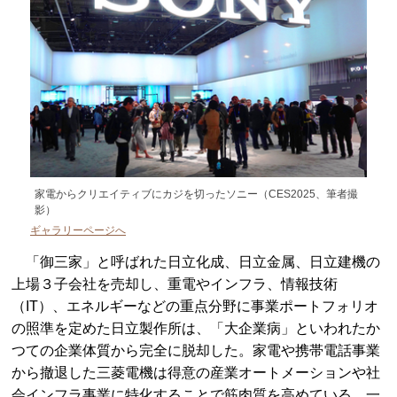
家電からクリエイティブにカジを切ったソニー（CES2025、筆者撮
影）
ギャラリーページへ
「御三家」と呼ばれた日立化成、日立金属、日立建機の
上場３子会社を売却し、重電やインフラ、情報技術
（IT）、エネルギーなどの重点分野に事業ポートフォリオ
の照準を定めた日立製作所は、「大企業病」といわれたか
つての企業体質から完全に脱却した。家電や携帯電話事業
から撤退した三菱電機は得意の産業オートメーションや社
会インフラ事業に特化することで筋肉質を高めている。一