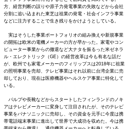
方、経営判断の誤りや原子力発電事業の失敗などから会社
分割に追い込まれた東芝は祖業の発電・社会インフラ事業
などに注力することで生き残りをかけようとしている。
実はそうした事業ポートフォリオの組み換えや新規事業
の開拓は欧米の電機メーカーの方が早かった。家電やコン
ピューター事業からの撤退など大ナタを振るった米ゼネラ
ル・エレクトリック（GE）の経営改革は今も有名な話だ
が、欧州でも家電メーカーのフィリップスは2018年に祖業
の照明事業を売却、テレビ事業はそれ以前に台湾企業に売
却しており、現在は医療機器やヘルスケア事業に特化して
いる。
パルプや長靴などからスタートしたフィンランドのノキ
アはテレビメーカーに変身して注目されたが、そのテレビ
事業をパナソニックに売却し、その資金を元手に今度は携
帯電話端末事業に進出して世界で大成功を収めた。今は携
帯端末から撤退し、通信機器メーカーへと転身している。