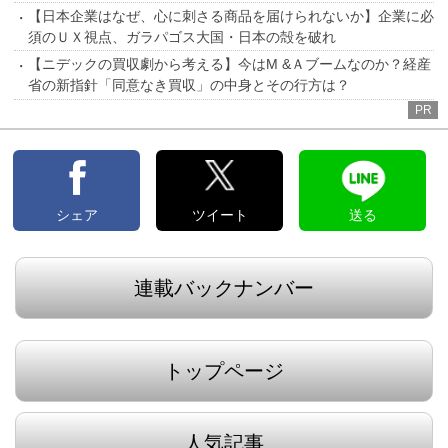
【日本企業はなぜ、心に刺さる商品を届けられないか】企業に必
須のＵＸ視点、ガラパゴス大国・日本の殻を破れ
【ニデックの買収劇から考える】今はM &Ａブームなのか？経産
省の新指針「同意なき買収」の中身とその行方は？
PR
シェア
ツイート
送る
連載バックナンバー
トップページ
人気記事