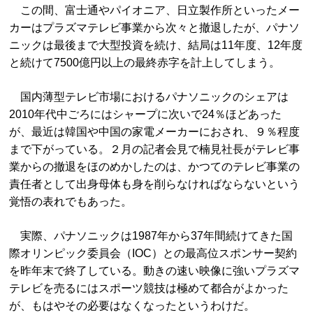
この間、富士通やパイオニア、日立製作所といったメー
カーはプラズマテレビ事業から次々と撤退したが、パナソ
ニックは最後まで大型投資を続け、結局は11年度、12年度
と続けて7500億円以上の最終赤字を計上してしまう。
国内薄型テレビ市場におけるパナソニックのシェアは
2010年代中ごろにはシャープに次いで24％ほどあった
が、最近は韓国や中国の家電メーカーにおされ、９％程度
まで下がっている。２月の記者会見で楠見社長がテレビ事
業からの撤退をほのめかしたのは、かつてのテレビ事業の
責任者として出身母体も身を削らなければならないという
覚悟の表れでもあった。
実際、パナソニックは1987年から37年間続けてきた国
際オリンピック委員会（IOC）との最高位スポンサー契約
を昨年末で終了している。動きの速い映像に強いプラズマ
テレビを売るにはスポーツ競技は極めて都合がよかった
が、もはやその必要はなくなったというわけだ。