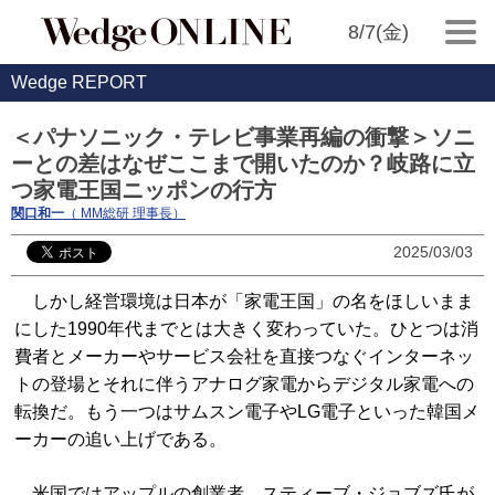
8/7(金)
Wedge REPORT
＜パナソニック・テレビ事業再編の衝撃＞ソニ
ーとの差はなぜここまで開いたのか？岐路に立
つ家電王国ニッポンの行方
関口和一
（ MM総研 理事長）
2025/03/03
しかし経営環境は日本が「家電王国」の名をほしいまま
にした1990年代までとは大きく変わっていた。ひとつは消
費者とメーカーやサービス会社を直接つなぐインターネッ
トの登場とそれに伴うアナログ家電からデジタル家電への
転換だ。もう一つはサムスン電子やLG電子といった韓国メ
ーカーの追い上げである。
米国ではアップルの創業者、スティーブ・ジョブズ氏が