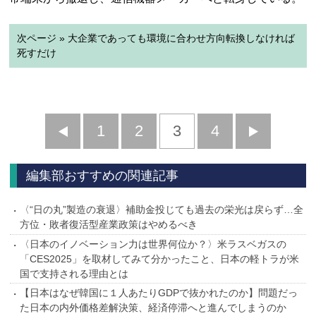
次ページ » 大企業であっても環境に合わせ方向転換しなければ
死すだけ
前
1
2
3
4
次
へ
へ
編集部おすすめの関連記事
〈“日の丸”製造の衰退〉補助金投じても過去の栄光は戻らず…全
方位・敗者復活型産業政策はやめるべき
〈日本のイノベーション力は世界何位か？〉米ラスベガスの
「CES2025」を取材してみて分かったこと、日本の軽トラが米
国で支持される理由とは
【日本はなぜ韓国に１人あたりGDPで抜かれたのか】問題だっ
た日本の内外価格差解決策、経済停滞へと進んでしまうのか