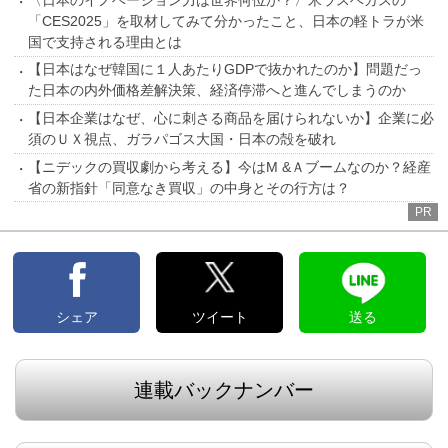
「CES2025」を取材してみて分かったこと、日本の軽トラが米
国で支持される理由とは
【日本はなぜ韓国に１人あたりGDPで抜かれたのか】問題だっ
た日本の内外価格差解決策、経済停滞へと進んでしまうのか
【日本企業はなぜ、心に刺さる商品を届けられないか】企業に必
須のＵＸ視点、ガラパゴス大国・日本の殻を破れ
【ニデックの買収劇から考える】今はM &Ａブームなのか？経産
省の新指針「同意なき買収」の中身とその行方は？
PR
シェア
ツイート
送る
連載バックナンバー