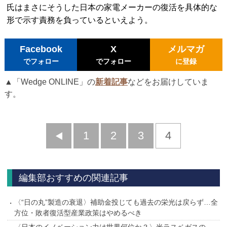
氏はまさにそうした日本の家電メーカーの復活を具体的な
形で示す責務を負っているといえよう。
Facebook
X
メルマガ
でフォロー
でフォロー
に登録
▲「Wedge ONLINE」の
新着記事
などをお届けしていま
す。
前
1
2
3
4
へ
編集部おすすめの関連記事
〈“日の丸”製造の衰退〉補助金投じても過去の栄光は戻らず…全
方位・敗者復活型産業政策はやめるべき
〈日本のイノベーション力は世界何位か？〉米ラスベガスの