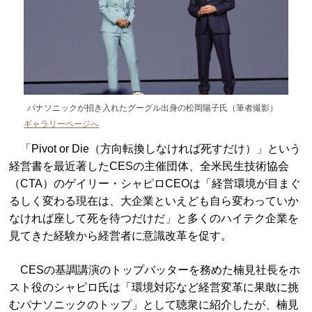
パナソニックが招き入れたグーグル出身の松岡陽子氏（筆者撮影）
ギャラリーページへ
「Pivot or Die（方向転換しなければ死すだけ）」という
経営書を最近著したCESの主催団体、全米民生技術協会
（CTA）のゲイリー・シャピロCEOは「経営環境が目まぐ
るしく変わる現在は、大企業といえども自ら変わっていか
なければ座して死を待つだけだ」と多くのハイテク企業を
見てきた経験から経営者に意識改革を促す。
CESの基調講演のトップバッターを務めた楠見社長をホ
スト役のシャピロ氏は「環境対応など経営変革に果敢に挑
むパナソニックのトップ」として聴衆に紹介したが、楠見