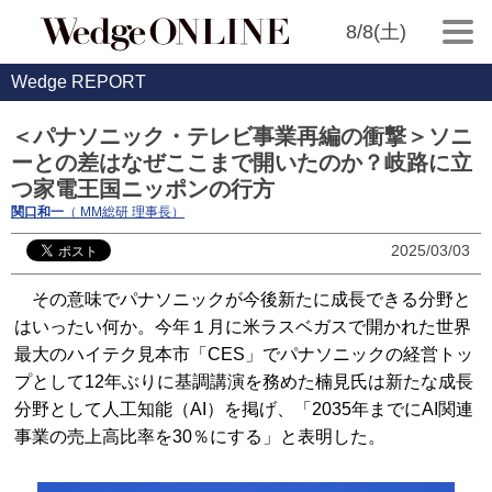
8/8(土)
Wedge REPORT
＜パナソニック・テレビ事業再編の衝撃＞ソニ
ーとの差はなぜここまで開いたのか？岐路に立
つ家電王国ニッポンの行方
関口和一
（ MM総研 理事長）
2025/03/03
その意味でパナソニックが今後新たに成長できる分野と
はいったい何か。今年１月に米ラスベガスで開かれた世界
最大のハイテク見本市「CES」でパナソニックの経営トッ
プとして12年ぶりに基調講演を務めた楠見氏は新たな成長
分野として人工知能（AI）を掲げ、「2035年までにAI関連
事業の売上高比率を30％にする」と表明した。