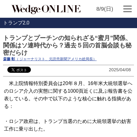
8/9(日)
トランプ2.0
トランプとプーチンの知られざる“蜜月”関係、
関係はソ連時代から？過去５回の首脳会談も秘
密だらけ
斎藤 彰
（ ジャーナリスト、元読売新聞アメリカ総局長）
2025/04/08
米上院情報特別委員会は20年８月、16年米大統領選挙へ
のロシア介入の実態に関する1000頁近くに及ぶ報告書を公
表している。その中で以下のような核心に触れる指摘があ
る：
・ロシア政府は、トランプ当選のために大統領選挙の妨害
工作に乗り出した。