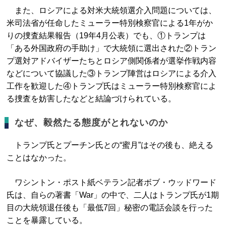
また、ロシアによる対米大統領選介入問題については、
米司法省が任命したミューラー特別検察官による1年がか
りの捜査結果報告（19年4月公表）でも、①トランプは
「ある外国政府の手助け」で大統領に選出された②トラン
プ選対アドバイザーたちとロシア側関係者が選挙作戦内容
などについて協議した③トランプ陣営はロシアによる介入
工作を歓迎した④トランプ氏はミューラー特別検察官によ
る捜査を妨害したなどと結論づけられている。
なぜ、毅然たる態度がとれないのか
トランプ氏とプーチン氏との“蜜月”はその後も、絶える
ことはなかった。
ワシントン・ポスト紙ベテラン記者ボブ・ウッドワード
氏は、自らの著書「War」の中で、二人はトランプ氏が1期
目の大統領退任後も「最低7回」秘密の電話会談を行った
ことを暴露している。