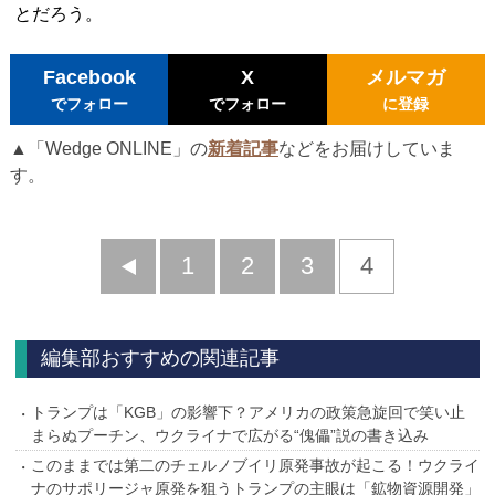
とだろう。
Facebook
X
メルマガ
でフォロー
でフォロー
に登録
▲「Wedge ONLINE」の
新着記事
などをお届けしていま
す。
前
1
2
3
4
へ
編集部おすすめの関連記事
トランプは「KGB」の影響下？アメリカの政策急旋回で笑い止
まらぬプーチン、ウクライナで広がる“傀儡”説の書き込み
このままでは第二のチェルノブイリ原発事故が起こる！ウクライ
ナのサポリージャ原発を狙うトランプの主眼は「鉱物資源開発」