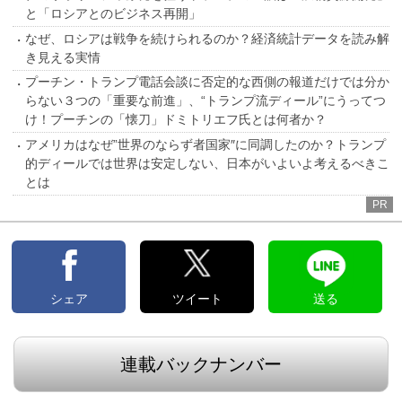
と「ロシアとのビジネス再開」
なぜ、ロシアは戦争を続けられるのか？経済統計データを読み解
き見える実情
プーチン・トランプ電話会談に否定的な西側の報道だけでは分か
らない３つの「重要な前進」、“トランプ流ディール”にうってつ
け！プーチンの「懐刀」ドミトリエフ氏とは何者か？
アメリカはなぜ”世界のならず者国家″に同調したのか？トランプ
的ディールでは世界は安定しない、日本がいよいよ考えるべきこ
とは
PR
シェア
ツイート
送る
連載バックナンバー