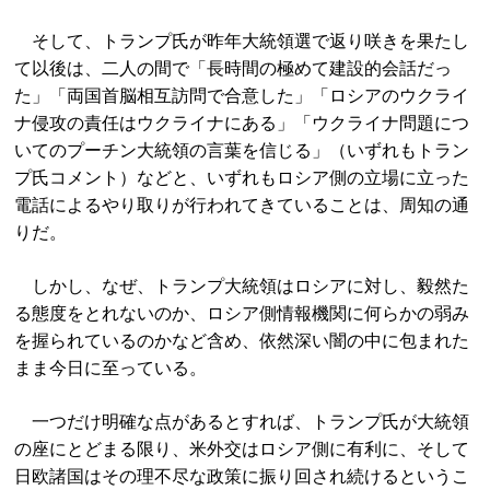
そして、トランプ氏が昨年大統領選で返り咲きを果たし
て以後は、二人の間で「長時間の極めて建設的会話だっ
た」「両国首脳相互訪問で合意した」「ロシアのウクライ
ナ侵攻の責任はウクライナにある」「ウクライナ問題につ
いてのプーチン大統領の言葉を信じる」（いずれもトラン
プ氏コメント）などと、いずれもロシア側の立場に立った
電話によるやり取りが行われてきていることは、周知の通
りだ。
しかし、なぜ、トランプ大統領はロシアに対し、毅然た
る態度をとれないのか、ロシア側情報機関に何らかの弱み
を握られているのかなど含め、依然深い闇の中に包まれた
まま今日に至っている。
一つだけ明確な点があるとすれば、トランプ氏が大統領
の座にとどまる限り、米外交はロシア側に有利に、そして
日欧諸国はその理不尽な政策に振り回され続けるというこ