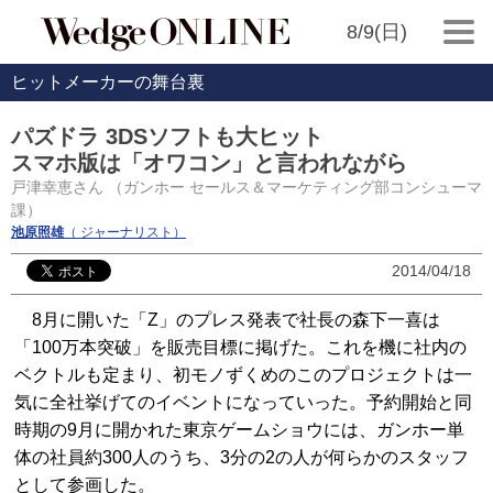
8/9(日)
ヒットメーカーの舞台裏
パズドラ 3DSソフトも大ヒット
スマホ版は「オワコン」と言われながら
戸津幸恵さん （ガンホー セールス＆マーケティング部コンシューマ
課）
池原照雄
（ ジャーナリスト）
2014/04/18
8月に開いた「Z」のプレス発表で社長の森下一喜は
「100万本突破」を販売目標に掲げた。これを機に社内の
ベクトルも定まり、初モノずくめのこのプロジェクトは一
気に全社挙げてのイベントになっていった。予約開始と同
時期の9月に開かれた東京ゲームショウには、ガンホー単
体の社員約300人のうち、3分の2の人が何らかのスタッフ
として参画した。