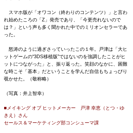
スマホ版が「オワコン（終わりのコンテンツ）」と言わ
れ始めたころの「Z」発売であり、「今更売れないので
は？」という声も多く聞かれた中でのミリオンセラーであ
った。
怒涛のように過ぎさっていったこの１年。戸津は「大ヒ
ットゲームの“3DS移植版”ではないのを強調したことがヒ
ットにつながった」と、振り返った。笑顔のなかに、困難
な時こそ「基本」だということを学んだ自信もちょっぴり
覗かせた。（敬称略）
（写真：井上智幸）
■メイキング オブ ヒットメーカー 戸津 幸恵（とつ・ゆ
きえ）さん
セールス＆マーケティング部コンシューマ課