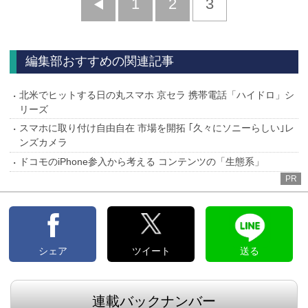
前
1
2
3
へ
編集部おすすめの関連記事
北米でヒットする日の丸スマホ 京セラ 携帯電話「ハイドロ」シ
リーズ
スマホに取り付け自由自在 市場を開拓 ｢久々にソニーらしい｣レ
ンズカメラ
ドコモのiPhone参入から考える コンテンツの「生態系」
PR
シェア
ツイート
送る
連載バックナンバー