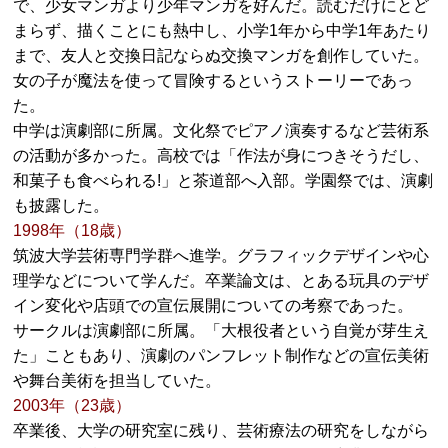
で、少女マンガより少年マンガを好んだ。読むだけにとど
まらず、描くことにも熱中し、小学1年から中学1年あたり
まで、友人と交換日記ならぬ交換マンガを創作していた。
女の子が魔法を使って冒険するというストーリーであっ
た。
中学は演劇部に所属。文化祭でピアノ演奏するなど芸術系
の活動が多かった。高校では「作法が身につきそうだし、
和菓子も食べられる!」と茶道部へ入部。学園祭では、演劇
も披露した。
1998年（18歳）
筑波大学芸術専門学群へ進学。グラフィックデザインや心
理学などについて学んだ。卒業論文は、とある玩具のデザ
イン変化や店頭での宣伝展開についての考察であった。
サークルは演劇部に所属。「大根役者という自覚が芽生え
た」こともあり、演劇のパンフレット制作などの宣伝美術
や舞台美術を担当していた。
2003年（23歳）
卒業後、大学の研究室に残り、芸術療法の研究をしながら