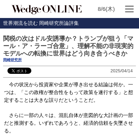
8/6(木)
世界潮流を読む 岡崎研究所論評集
関税の次はドル安誘導か？トランプが狙う「マ
ール・ア・ラーゴ合意」、理解不能の非現実的
モデルへの転換に世界はどう向き合うべきか
岡崎研究所
2025/04/14
今の状況から投資家や企業が導き出せる結論は何か。一
つは、「この政権が整合性をもって政策を遂行する」と想
定することは大きな誤りだということだ。
さらに一部の人々は、混乱自体が意図的な大計画の一部
だと推測する。いずれであろうと、経済的信頼を失墜させ
る。