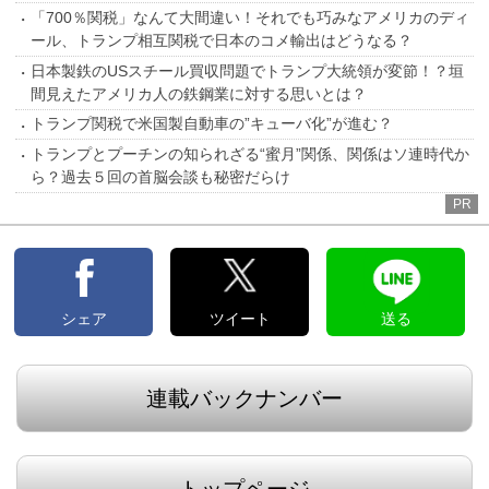
「700％関税」なんて大間違い！それでも巧みなアメリカのディ
ール、トランプ相互関税で日本のコメ輸出はどうなる？
日本製鉄のUSスチール買収問題でトランプ大統領が変節！？垣
間見えたアメリカ人の鉄鋼業に対する思いとは？
トランプ関税で米国製自動車の”キューバ化”が進む？
トランプとプーチンの知られざる“蜜月”関係、関係はソ連時代か
ら？過去５回の首脳会談も秘密だらけ
PR
シェア
ツイート
送る
連載バックナンバー
トップページ