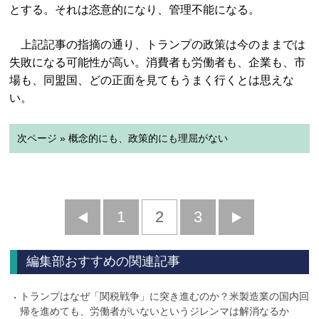
とする。それは恣意的になり、管理不能になる。
上記記事の指摘の通り、トランプの政策は今のままでは
失敗になる可能性が高い。消費者も労働者も、企業も、市
場も、同盟国、どの正面を見てもうまく行くとは思えな
い。
次ページ » 概念的にも、政策的にも理屈がない
前
1
2
3
次
へ
へ
編集部おすすめの関連記事
トランプはなぜ「関税戦争」に突き進むのか？米製造業の国内回
帰を進めても、労働者がいないというジレンマは解消なるか