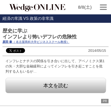
8/8(土)
経済の常識 VS 政策の非常識
歴史に学ぶ
インフレより怖いデフレの危険性
原田 泰
（ 名古屋商科大学ビジネススクール教授）
2014/05/15
インフレとナチスの関係を引き合いに出して、アベノミクス第1
の矢・大胆な金融緩和によってインフレを引き起こすことを批
判する人もいるが…
本文を読む
PR