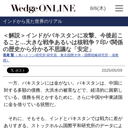
8/6(木)
インドから見た世界のリアル
＜解説＞インドがパキスタンに攻撃、今後起こ
ること…大きな戦争あるいは核戦争？印パ関係
の歴史から分かる不思議な「安定」
長尾 賢
（ 米ハドソン研究所 研究員、東京国際大学・国際戦略研究所・准教
授）
2025/05/09
一方、パキスタンには金がない。パキスタンは、中国に
対する多額の債務、大洪水の被害などで、経済的に困窮し
ている。債務を何とかするために、さらに中国や中東諸国
に金を借りている状態だ。
それに、そもそも、インドとパキスタンでは戦力に差が
ありすぎる。ストックホルム国際平和研究所のデータによ