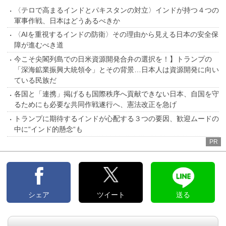
〈テロで高まるインドとパキスタンの対立〉インドが持つ４つの
軍事作戦、日本はどうあるべきか
〈AIを重視するインドの防衛〉その理由から見える日本の安全保
障が進むべき道
今こそ尖閣列島での日米資源開発合弁の選択を！】トランプの
「深海鉱業振興大統領令」とその背景…日本人は資源開発に向い
ている民族だ
各国と「連携」掲げるも国際秩序へ貢献できない日本、自国を守
るためにも必要な共同作戦遂行へ、憲法改正を急げ
トランプに期待するインドが心配する３つの要因、歓迎ムードの
中に“インド的懸念“も
PR
シェア
ツイート
送る