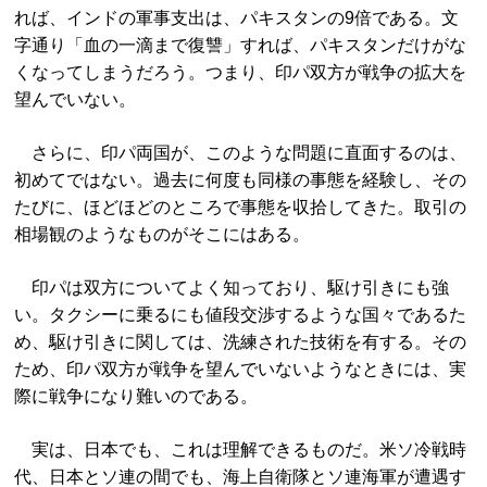
れば、インドの軍事支出は、パキスタンの9倍である。文
字通り「血の一滴まで復讐」すれば、パキスタンだけがな
くなってしまうだろう。つまり、印パ双方が戦争の拡大を
望んでいない。
さらに、印パ両国が、このような問題に直面するのは、
初めてではない。過去に何度も同様の事態を経験し、その
たびに、ほどほどのところで事態を収拾してきた。取引の
相場観のようなものがそこにはある。
印パは双方についてよく知っており、駆け引きにも強
い。タクシーに乗るにも値段交渉するような国々であるた
め、駆け引きに関しては、洗練された技術を有する。その
ため、印パ双方が戦争を望んでいないようなときには、実
際に戦争になり難いのである。
実は、日本でも、これは理解できるものだ。米ソ冷戦時
代、日本とソ連の間でも、海上自衛隊とソ連海軍が遭遇す