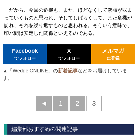
だから、今回の危機も、また、ほどなくして緊張が収ま
っていくものと思われ、そしてしばらくして、また危機が
訪れ、それを繰り返すものと思われる。そういう意味で、
印パ間は安定した関係といえるのである。
Facebook
X
メルマガ
でフォロー
でフォロー
に登録
▲「Wedge ONLINE」の
新着記事
などをお届けしていま
す。
前
1
2
3
へ
編集部おすすめの関連記事