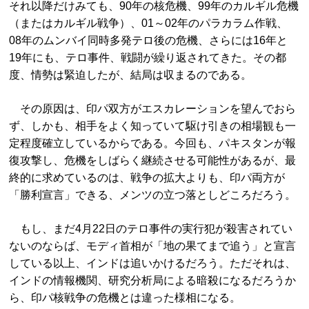
それ以降だけみても、90年の核危機、99年のカルギル危機
（またはカルギル戦争）、01～02年のパラカラム作戦、
08年のムンバイ同時多発テロ後の危機、さらには16年と
19年にも、テロ事件、戦闘が繰り返されてきた。その都
度、情勢は緊迫したが、結局は収まるのである。
その原因は、印パ双方がエスカレーションを望んでおら
ず、しかも、相手をよく知っていて駆け引きの相場観も一
定程度確立しているからである。今回も、パキスタンが報
復攻撃し、危機をしばらく継続させる可能性があるが、最
終的に求めているのは、戦争の拡大よりも、印パ両方が
「勝利宣言」できる、メンツの立つ落としどころだろう。
もし、まだ4月22日のテロ事件の実行犯が殺害されてい
ないのならば、モディ首相が「地の果てまで追う」と宣言
している以上、インドは追いかけるだろう。ただそれは、
インドの情報機関、研究分析局による暗殺になるだろうか
ら、印パ核戦争の危機とは違った様相になる。