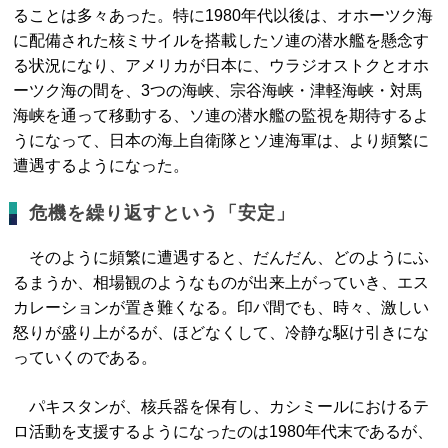
ることは多々あった。特に1980年代以後は、オホーツク海
に配備された核ミサイルを搭載したソ連の潜水艦を懸念す
る状況になり、アメリカが日本に、ウラジオストクとオホ
ーツク海の間を、3つの海峡、宗谷海峡・津軽海峡・対馬
海峡を通って移動する、ソ連の潜水艦の監視を期待するよ
うになって、日本の海上自衛隊とソ連海軍は、より頻繁に
遭遇するようになった。
危機を繰り返すという「安定」
そのように頻繁に遭遇すると、だんだん、どのようにふ
るまうか、相場観のようなものが出来上がっていき、エス
カレーションが置き難くなる。印パ間でも、時々、激しい
怒りが盛り上がるが、ほどなくして、冷静な駆け引きにな
っていくのである。
パキスタンが、核兵器を保有し、カシミールにおけるテ
ロ活動を支援するようになったのは1980年代末であるが、