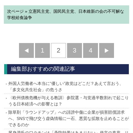
次ページ » 立憲民主党、国民民主党、日本維新の会の不可解な
学校給食論争
前
1
2
3
4
次
へ
へ
編集部おすすめの関連記事
外国人労働者へ本当に“優しい”政党はどこだ？あえて言おう、
「多文化共生社会」の危うさ
〈欧州債務危機が与える教訓〉参院選・与党過半数割れで起こり
うる日本経済への影響とは？
除草剤「ラウンドアップ」への誹謗中傷に企業が損害賠償請求
へ、SNSで飛び交う虚偽情報に一石、悪質な拡散を止めることが
できるのか
尾身茂氏のワクチンは「予防効果はあまりない」発言の真意、リ