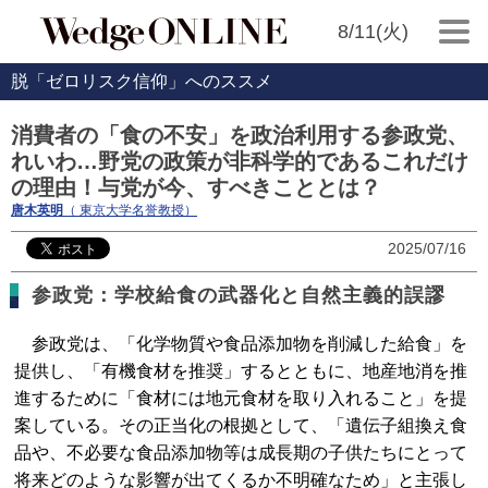
8/11(火)
脱「ゼロリスク信仰」へのススメ
消費者の「食の不安」を政治利用する参政党、
れいわ…野党の政策が非科学的であるこれだけ
の理由！与党が今、すべきこととは？
唐木英明
（ 東京大学名誉教授）
2025/07/16
参政党：学校給食の武器化と自然主義的誤謬
参政党は、「化学物質や食品添加物を削減した給食」を
提供し、「有機食材を推奨」するとともに、地産地消を推
進するために「食材には地元食材を取り入れること」を提
案している。その正当化の根拠として、「遺伝子組換え食
品や、不必要な食品添加物等は成長期の子供たちにとって
将来どのような影響が出てくるか不明確なため」と主張し