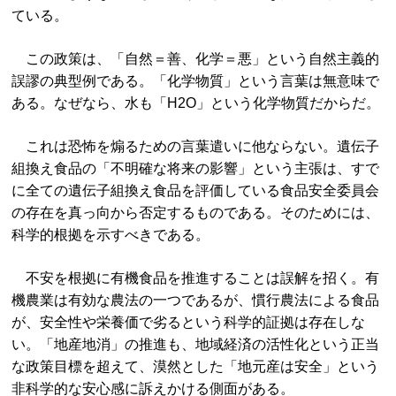
ている。
この政策は、「自然＝善、化学＝悪」という自然主義的
誤謬の典型例である。「化学物質」という言葉は無意味で
ある。なぜなら、水も「H2O」という化学物質だからだ。
これは恐怖を煽るための言葉遣いに他ならない。遺伝子
組換え食品の「不明確な将来の影響」という主張は、すで
に全ての遺伝子組換え食品を評価している食品安全委員会
の存在を真っ向から否定するものである。そのためには、
科学的根拠を示すべきである。
不安を根拠に有機食品を推進することは誤解を招く。有
機農業は有効な農法の一つであるが、慣行農法による食品
が、安全性や栄養価で劣るという科学的証拠は存在しな
い。「地産地消」の推進も、地域経済の活性化という正当
な政策目標を超えて、漠然とした「地元産は安全」という
非科学的な安心感に訴えかける側面がある。