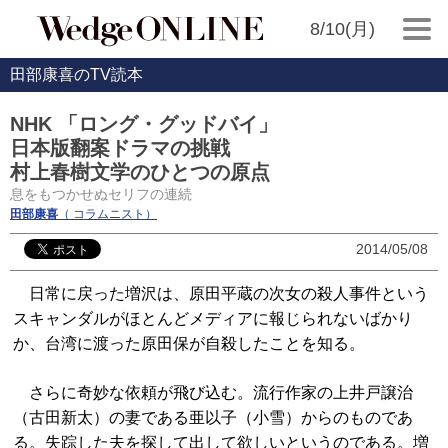
8/10(月)
田部康喜のTV読本
NHK 「ロング・グッドバイ」
日本版翻案ドラマの挑戦
村上春樹文学のひとつの原点
息をもつかせぬセリフの連続
田部康喜
（ コラムニスト）
2014/05/08
日常に戻った増沢は、原田平蔵の次女の殺人事件という
スキャンダルがほとんどメディアに報じられないばかり
か、台湾に渡った原田保が自殺したことを知る。
さらに奇妙な依頼が飛び込む。流行作家の上井戸譲治
（古田新太）の妻である亜以子（小雪）からのものであ
る。失踪した夫を探して出して欲しいというのである。増