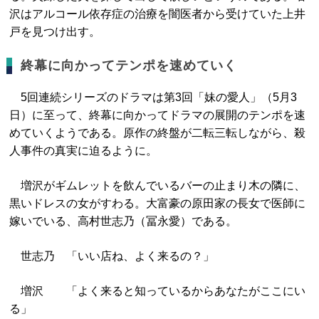
沢はアルコール依存症の治療を闇医者から受けていた上井
戸を見つけ出す。
終幕に向かってテンポを速めていく
5回連続シリーズのドラマは第3回「妹の愛人」（5月3
日）に至って、終幕に向かってドラマの展開のテンポを速
めていくようである。原作の終盤が二転三転しながら、殺
人事件の真実に迫るように。
増沢がギムレットを飲んでいるバーの止まり木の隣に、
黒いドレスの女がすわる。大富豪の原田家の長女で医師に
嫁いでいる、高村世志乃（冨永愛）である。
世志乃 「いい店ね、よく来るの？」
増沢 「よく来ると知っているからあなたがここにい
る」