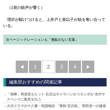
（1発の銃声が響く）
増沢が駆けつけると、上井戸と亜以子が銃を奪い合って
いる。
次ページ » ナレーションも「無駄のない言葉」
前
1
2
3
4
次
へ
へ
編集部おすすめの関連記事
「相棒」再放送もヒット 右京はキャラハンかコロンボか 名作サ
スペンスに敬意を払う
大河ドラマの十八番・戦国物語 「軍師 官兵衛」 岡田准一の爆発