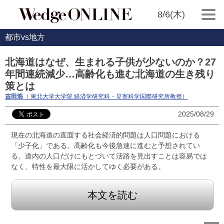
8/6(木)
都市vs地方
北海道はなぜ、生まれる子供が少ないのか？27
年間連続減少…高齢化も進む北海道の生き残り
策とは
吉田浩
（ 東北大学大学院 経済学研究科・災害科学国際研究所教授）
2025/08/29
現在の北海道の直面する社会経済的問題は人口問題における
「少子化」である。高齢化も今後急速に進むと予想されてい
る。道内の人口だけにもとづいて活路を見出すことは容易では
なく、特性を最大限に活かしてゆく必要がある。
本文を読む