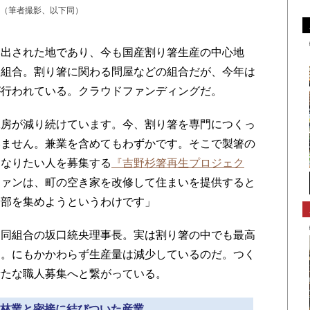
（筆者撮影、以下同）
出された地であり、今も国産割り箸生産の中心地
同組合。割り箸に関わる問屋などの組合だが、今年は
が行われている。クラウドファンディングだ。
房が減り続けています。今、割り箸を専門につくっ
いません。兼業を含めてもわずかです。そこで製箸の
になりたい人を募集する
『吉野杉箸再生プロジェク
ファンは、町の空き家を改修して住まいを提供すると
一部を集めようというわけです」
同組合の坂口統央理事長。実は割り箸の中でも最高
る。にもかかわらず生産量は減少しているのだ。つく
新たな職人募集へと繋がっている。
吉野林業と密接に結びついた産業