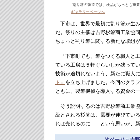
割り箸の製造では、検品がもっとも重要
ギャラリーページへ
下市は、世界で最初に割り箸が生み
だ。祭りの主催は吉野杉箸商工業協
ちょっと割り箸に関する新たな取組
「下市町でも、箸をつくる職人と工
ている工房は５軒ぐらいしか残って
技術が途切れないよう、新たに職人
ト』
を立ち上げました。今回のクラ
ともに、製箸機械を導入する資金の
そう説明するのは吉野杉箸商工業協
級とされる杉箸は、需要が伸びてい
れば売れるのに……という思いが、
次ページ » 