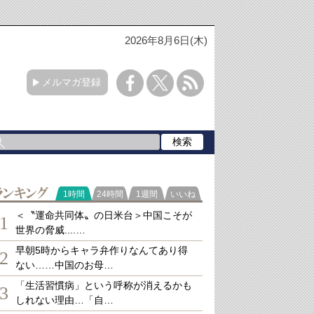
2026年8月6日(木)
メルマガ登録
ランキング
1時間
24時間
1週間
いいね
＜〝運命共同体〟の日米台＞中国こそが
1
世界の脅威....…
早朝5時からキャラ弁作りなんてあり得
2
ない……中国のお母…
「生活習慣病」という呼称が消えるかも
3
しれない理由…「自…