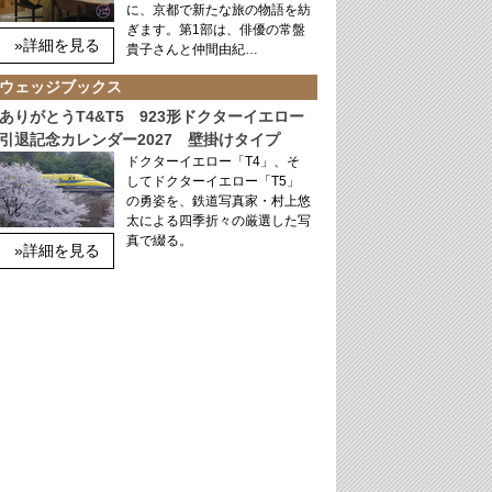
に、京都で新たな旅の物語を紡
ぎます。第1部は、俳優の常盤
»詳細を見る
貴子さんと仲間由紀…
ウェッジブックス
ありがとうT4&T5 923形ドクターイエロー
引退記念カレンダー2027 壁掛けタイプ
ドクターイエロー「T4」、そ
してドクターイエロー「T5」
の勇姿を、鉄道写真家・村上悠
太による四季折々の厳選した写
真で綴る。
»詳細を見る