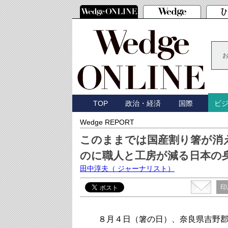
TOP
政治・経済
国際
ビ
Wedge REPORT
このままでは国産割り箸が消
のに職人と工房が減る日本の
田中淳夫
（ ジャーナリスト）
印
８月４日（箸の日）、奈良県吉野郡