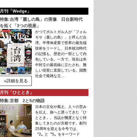
月刊「Wedge」
特集:台湾「麗しの島」の実像 日台新時代
を拓く「3つの視座」
かつてポルトガル人が「フォル
モサ（麗しの島）」と呼んだ台
湾。半導体産業で世界の最先端
技術をリードし、日本統治時代
の記憶も、歴史の一部として内
包している。一方で、現在は米
中対立の最前線に立たされ、難
しい現実に直面している。国際
社会で複雑な立…
»詳細を見る
月刊「ひととき」
特集:京都 2と5の物語
日本の文化や風土、人々の営み
を伝え、旅へと誘ってきた「ひ
ととき」。当誌が幾度となく特
集してきたのが京都です。創刊
25周年を迎える今号では、
〝2〟と〝5〟をキーワード