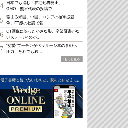
日本でも進む「在宅勤務廃止」、
4
GMO・熊谷代表の投稿で…
強まる米国、中国、ロシアの核軍拡競
5
争、FT紙の社説で覚…
CT画像に映った小さな影、卒業証書がな
6
いステージ4のが…
“劣勢”プーチンがベラルーシ軍の参戦へ
7
圧力、それでも独…
»もっと見る