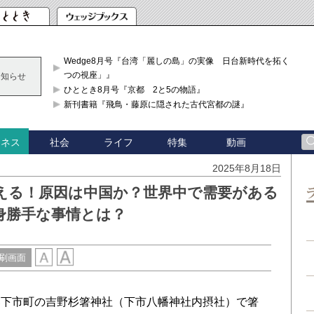
Wedge8月号『台湾「麗しの島」の実像 日台新時代を拓く「3
つの視座」』
お知らせ
ひととき8月号『京都 2と5の物語』
新刊書籍『飛鳥・藤原に隠された古代宮都の謎』
社会
ライフ
特集
動画
ジネス
2025年8月18日
える！原因は中国か？世界中で需要がある
身勝手な事情とは？
刷画面
下市町の吉野杉箸神社（下市八幡神社内摂社）で箸