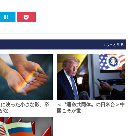
»もっと見る
像に映った小さな影、卒
＜〝運命共同体〟の日米台＞中
がな…
国こそが世…