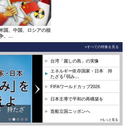
米国、中国、ロシアの核
争、…
»すべての特集を見る
台湾「麗しの島」の実像
エネルギー依存国家・日本 持
たざる｢弱み…
FIFAワールドカップ2026
日本主導で平和の再構築を
本 持たざ
造船立国ニッポンへ
»もっと見る