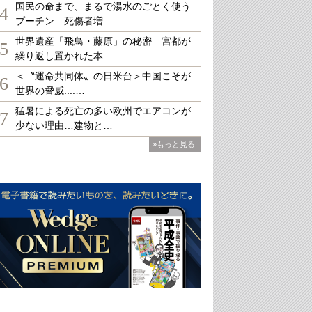
国民の命まで、まるで湯水のごとく使う
4
プーチン…死傷者増…
世界遺産「飛鳥・藤原」の秘密 宮都が
5
繰り返し置かれた本…
＜〝運命共同体〟の日米台＞中国こそが
6
世界の脅威....…
猛暑による死亡の多い欧州でエアコンが
7
少ない理由…建物と…
»もっと見る