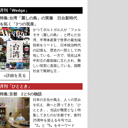
月刊「Wedge」
特集:台湾「麗しの島」の実像 日台新時代
を拓く「3つの視座」
かつてポルトガル人が「フォル
モサ（麗しの島）」と呼んだ台
湾。半導体産業で世界の最先端
技術をリードし、日本統治時代
の記憶も、歴史の一部として内
包している。一方で、現在は米
中対立の最前線に立たされ、難
しい現実に直面している。国際
社会で複雑な立…
»詳細を見る
月刊「ひととき」
特集:京都 2と5の物語
日本の文化や風土、人々の営み
を伝え、旅へと誘ってきた「ひ
ととき」。当誌が幾度となく特
集してきたのが京都です。創刊
25周年を迎える今号では、
〝2〟と〝5〟をキーワード