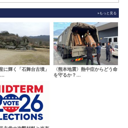
»もっと見る
産に輝く「石舞台古墳」
〈熊本地震〉熱中症からどう命
0…
を守るか？…