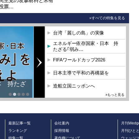
民主党の攻撃材料と米有
投票…
»すべての特集を見る
台湾「麗しの島」の実像
エネルギー依存国家・日本 持
たざる｢弱み…
FIFAワールドカップ2026
日本主導で平和の再構築を
本 持たざ
造船立国ニッポンへ
»もっと見る
最新記事一覧
会社案内
月刊Wedg
ランキング
採用情報
月刊ひと
特集一覧
著作権について
ウェッジ