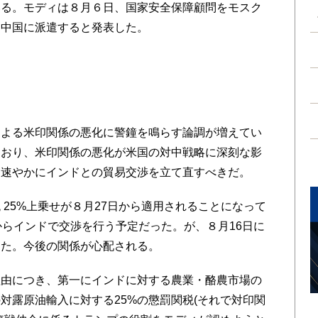
いる。モディは８月６日、国家安全保障顧問をモスク
に中国に派遣すると発表した。
よる米印関係の悪化に警鐘を鳴らす論調が増えてい
ており、米印関係の悪化が米国の対中戦略に深刻な影
は速やかにインドとの貿易交渉を立て直すべきだ。
25%上乗せが８月27日から適用されることになって
からインドで交渉を行う予定だった。が、８月16日に
った。今後の関係が心配される。
由につき、第一にインドに対する農業・酪農市場の
対露原油輸入に対する25%の懲罰関税(それで対印関