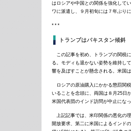
はロシアや中国との関係を強化して
ワに派遣し、９月初旬には７年ぶり
* * *
トランプはパキスタン傾斜
この記事を初め、トランプの関税に
る。モディも退かない姿勢を維持し
響を及ぼすことが懸念される。米国
ロシアの原油購入にかかる懲罰関税 
いることを念頭に、両国は８月25日
米国代表団のインド訪問が中止にな
上記記事では、米印関係の悪化の理
開放要求、第二に米国によるインドの