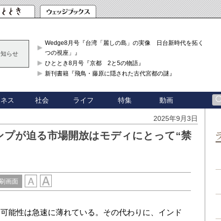
Wedge8月号『台湾「麗しの島」の実像 日台新時代を拓く「3
つの視座」』
お知らせ
ひととき8月号『京都 2と5の物語』
新刊書籍『飛鳥・藤原に隠された古代宮都の謎』
ジネス
社会
ライフ
特集
動画
2025年9月3日
ンプが迫る市場開放はモディにとって“禁
刷画面
可能性は急速に薄れている。その代わりに、インド