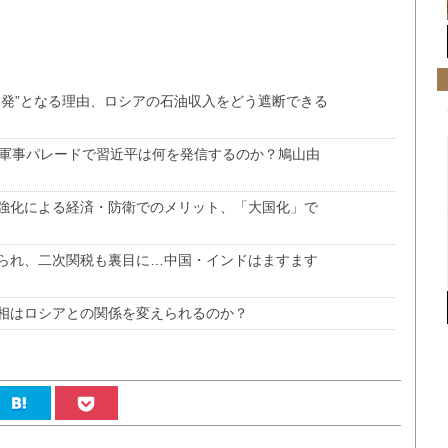
不発”となる理由、ロシアの石油収入をどう遮断できる
の軍事パレードで習近平は何を発信するのか？鳩山由
強化による経済・防衛でのメリット、「大国化」で
られ、二次関税も裏目に…中国・インドはますます
相はロシアとの関係を変えられるのか？