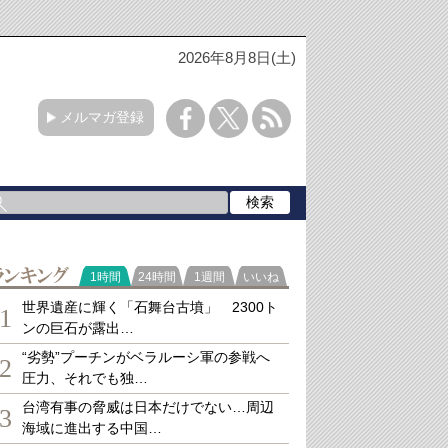
2026年8月8日(土)
メルマガ登録
ランキング
1時間
24時間
1週間
いいね
世界遺産に輝く「石舞台古墳」 2300ト
1
ンの巨石が露出…
“劣勢”プーチンがベラルーシ軍の参戦へ
2
圧力、それでも独…
台湾有事の脅威は日本だけでない…周辺
3
海域に進出する中国…