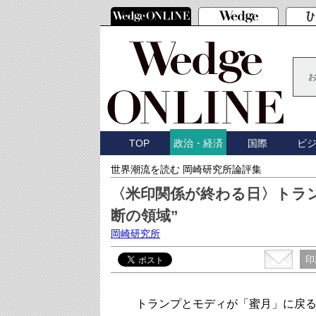
TOP
国際
ビ
政治・経済
世界潮流を読む 岡崎研究所論評集
〈米印関係が終わる日〉トラ
断の領域”
岡崎研究所
印
トランプとモディが「蜜月」に戻る