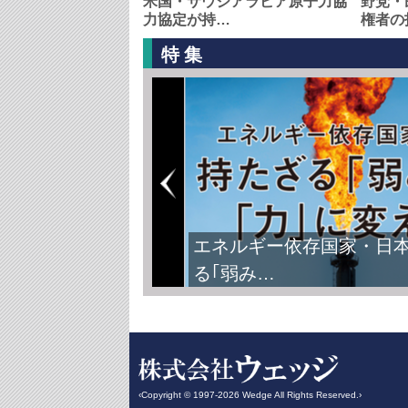
米国・サウジアラビア原子力協
野党・
力協定が持…
権者の
特集
エネルギー依存国家・日
る｢弱み…
‹Copyright © 1997-2026 Wedge All Rights Reserved.›