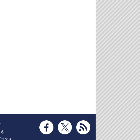
e
とき
ブックス