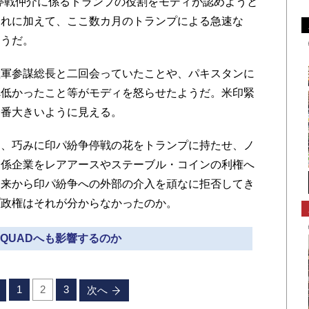
の停戦仲介に係るトランプの役割をモディが認めようと
それに加えて、ここ数カ月のトランプによる急速な
ようだ。
軍参謀総長と二回会っていたことや、パキスタンに
べ低かったこと等がモディを怒らせたようだ。米印緊
一番大きいように見える。
、巧みに印パ紛争停戦の花をトランプに持たせ、ノ
関係企業をレアアースやステーブル・コインの利権へ
従来から印パ紛争への外部の介入を頑なに拒否してき
プ政権はそれが分からなかったのか。
» QUADへも影響するのか
1
2
3
次へ