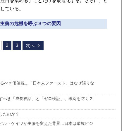
注目を集める」ことだけを最適化する。さらに、ビ
響している。
民主主義の危機を呼ぶ３つの要因
2
3
次へ
守るべき価値観…「日本人ファースト」はなぜ誤りな
すべき「成長神話」と「ゼロ検証」、破綻を防ぐ２
ったのか？
ビル・ゲイツが主張を変えた背景…日本は環境ビジ