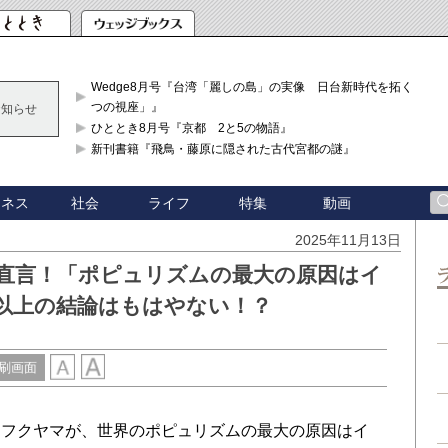
Wedge8月号『台湾「麗しの島」の実像 日台新時代を拓く「3
つの視座」』
お知らせ
ひととき8月号『京都 2と5の物語』
新刊書籍『飛鳥・藤原に隠された古代宮都の謎』
ジネス
社会
ライフ
特集
動画
2025年11月13日
直言！「ポピュリズムの最大の原因はイ
以上の結論はもはやない！？
刷画面
フクヤマが、世界のポピュリズムの最大の原因はイ