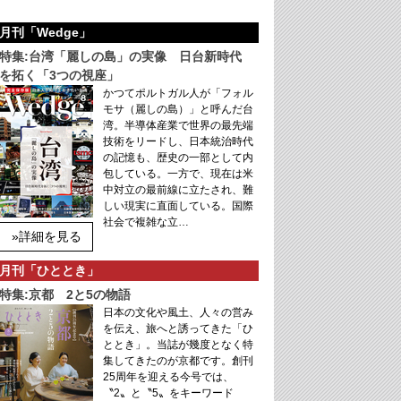
月刊「Wedge」
特集:台湾「麗しの島」の実像 日台新時代
を拓く「3つの視座」
かつてポルトガル人が「フォル
モサ（麗しの島）」と呼んだ台
湾。半導体産業で世界の最先端
技術をリードし、日本統治時代
の記憶も、歴史の一部として内
包している。一方で、現在は米
中対立の最前線に立たされ、難
しい現実に直面している。国際
社会で複雑な立…
»詳細を見る
月刊「ひととき」
特集:京都 2と5の物語
日本の文化や風土、人々の営み
を伝え、旅へと誘ってきた「ひ
ととき」。当誌が幾度となく特
集してきたのが京都です。創刊
25周年を迎える今号では、
〝2〟と〝5〟をキーワード