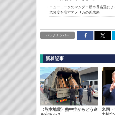
ニューヨークのマムダニ新市長当選によ
危険度を増すアメリカの近未来
バックナンバー
新着記事
〈熊本地震〉熱中症からどう命
米国・
を守るか？…
力協定