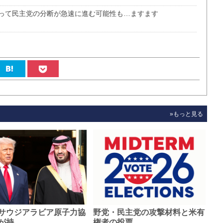
って民主党の分断が急速に進む可能性も…ますます
»もっと見る
サウジアラビア原子力協
野党・民主党の攻撃材料と米有
が持…
権者の投票…