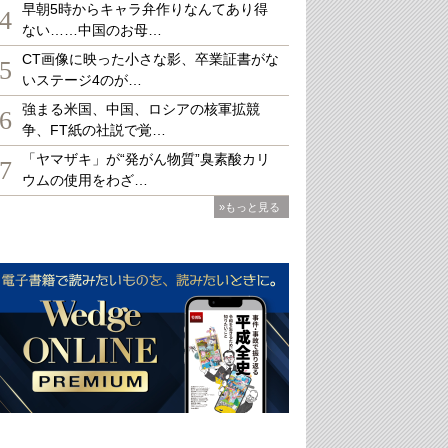
早朝5時からキャラ弁作りなんてあり得
4
ない……中国のお母…
CT画像に映った小さな影、卒業証書がな
5
いステージ4のが…
強まる米国、中国、ロシアの核軍拡競
6
争、FT紙の社説で覚…
「ヤマザキ」が“発がん物質”臭素酸カリ
7
ウムの使用をわざ…
»もっと見る