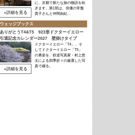
に、京都で新たな旅の物語を紡
ぎます。第1部は、俳優の常盤
»詳細を見る
貴子さんと仲間由紀…
ウェッジブックス
ありがとうT4&T5 923形ドクターイエロー
引退記念カレンダー2027 壁掛けタイプ
ドクターイエロー「T4」、そ
してドクターイエロー「T5」
の勇姿を、鉄道写真家・村上悠
太による四季折々の厳選した写
真で綴る。
»詳細を見る