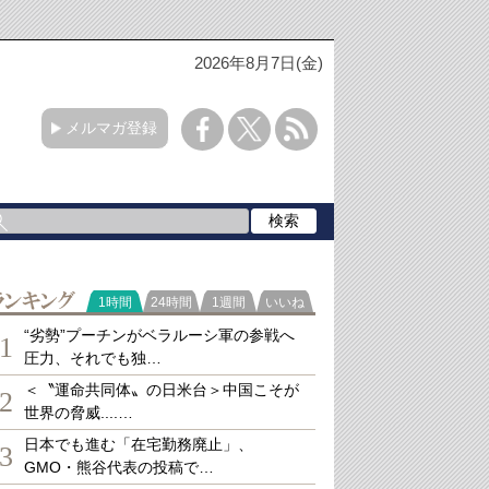
2026年8月7日(金)
メルマガ登録
ランキング
1時間
24時間
1週間
いいね
“劣勢”プーチンがベラルーシ軍の参戦へ
1
圧力、それでも独…
＜〝運命共同体〟の日米台＞中国こそが
2
世界の脅威....…
日本でも進む「在宅勤務廃止」、
3
GMO・熊谷代表の投稿で…