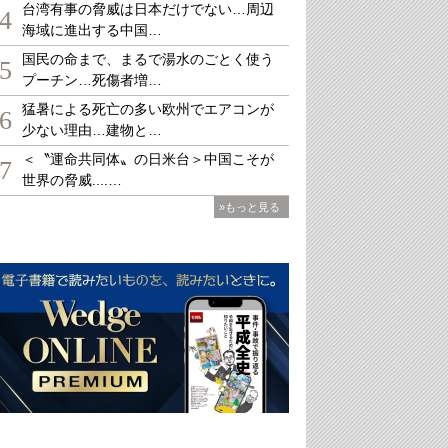
台湾有事の脅威は日本だけでない…周辺
4
海域に進出する中国…
国民の命まで、まるで湯水のごとく使う
5
プーチン…死傷者増…
猛暑による死亡の多い欧州でエアコンが
6
少ない理由…建物と…
＜〝運命共同体〟の日米台＞中国こそが
7
世界の脅威....…
»もっと見る