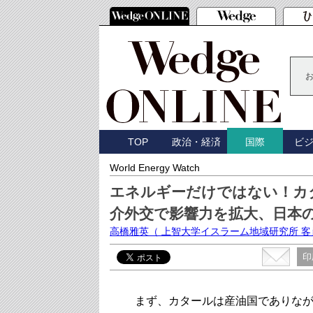
TOP
政治・経済
ビ
国際
World Energy Watch
エネルギーだけではない！カ
介外交で影響力を拡大、日本
高橋雅英
（ 上智大学イスラーム地域研究所 
印
まず、カタールは産油国でありなが