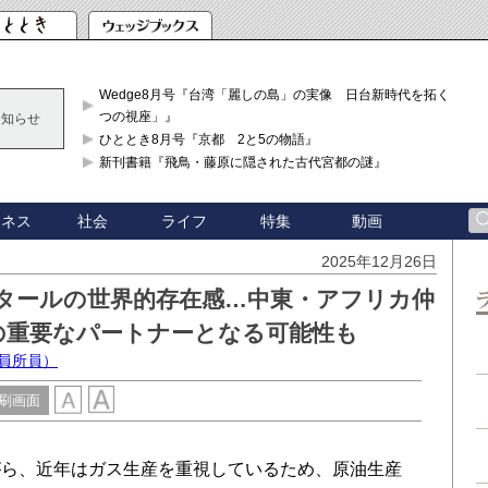
Wedge8月号『台湾「麗しの島」の実像 日台新時代を拓く「3
つの視座」』
お知らせ
ひととき8月号『京都 2と5の物語』
新刊書籍『飛鳥・藤原に隠された古代宮都の謎』
ジネス
社会
ライフ
特集
動画
2025年12月26日
タールの世界的存在感…中東・アフリカ仲
の重要なパートナーとなる可能性も
客員所員）
刷画面
ら、近年はガス生産を重視しているため、原油生産