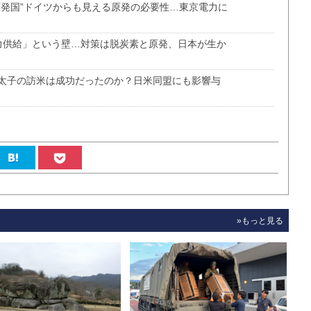
原発国”ドイツからも見える原発の必要性…東京電力に
力供給」という壁…対策は脱炭素と原発、日本が生か
太子の訪米は成功だったのか？日米同盟にも影響与
»もっと見る