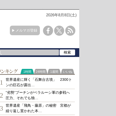
2026年8月8日(土)
メルマガ登録
ランキング
1時間
24時間
1週間
いいね
世界遺産に輝く「石舞台古墳」 2300ト
1
ンの巨石が露出…
“劣勢”プーチンがベラルーシ軍の参戦へ
2
圧力、それでも独…
世界遺産「飛鳥・藤原」の秘密 宮都が
3
繰り返し置かれた本…