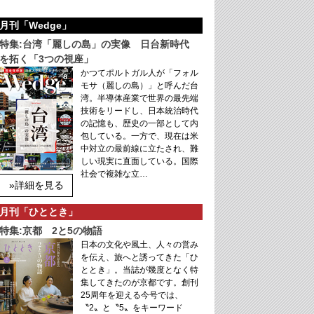
月刊「Wedge」
特集:台湾「麗しの島」の実像 日台新時代
を拓く「3つの視座」
かつてポルトガル人が「フォル
モサ（麗しの島）」と呼んだ台
湾。半導体産業で世界の最先端
技術をリードし、日本統治時代
の記憶も、歴史の一部として内
包している。一方で、現在は米
中対立の最前線に立たされ、難
しい現実に直面している。国際
社会で複雑な立…
»詳細を見る
月刊「ひととき」
特集:京都 2と5の物語
日本の文化や風土、人々の営み
を伝え、旅へと誘ってきた「ひ
ととき」。当誌が幾度となく特
集してきたのが京都です。創刊
25周年を迎える今号では、
〝2〟と〝5〟をキーワード