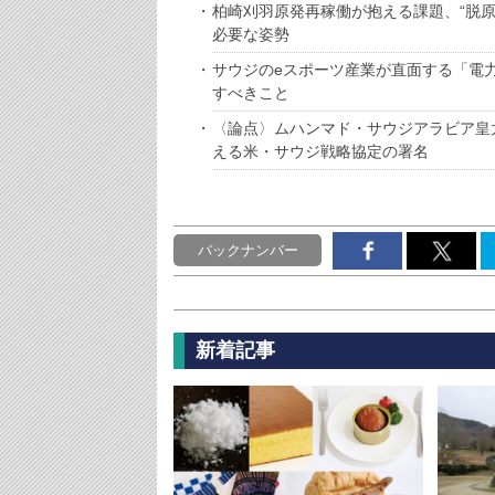
柏崎刈羽原発再稼働が抱える課題、“脱
必要な姿勢
サウジのeスポーツ産業が直面する「電
すべきこと
〈論点〉ムハンマド・サウジアラビア皇
える米・サウジ戦略協定の署名
バックナンバー
新着記事