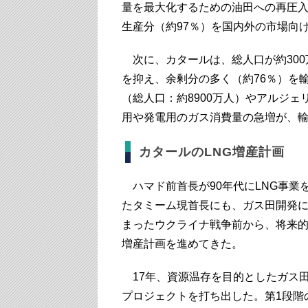
量を最大化するための油田への再圧
生産分（約97％）を国内外の市場向
次に、カタールは、総人口が約300
を抑え、余剰分の多く（約76％）を
（総人口：約8900万人）やアルジェリ
用や発電用のガス消費量の急増が、
カタールのLNG増産計画
ハマド前首長が90年代にLNG事業
たタミーム現首長にも、ガス田開発に
まったウクライナ戦争前から、将来的
増産計画を進めてきた。
17年、資源温存を目的としたガス田
プロジェクトを打ち出した。第1段階の