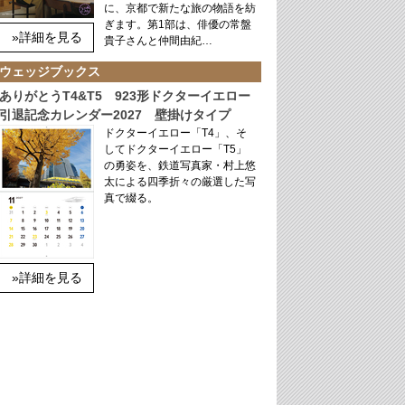
に、京都で新たな旅の物語を紡
ぎます。第1部は、俳優の常盤
»詳細を見る
貴子さんと仲間由紀…
ウェッジブックス
ありがとうT4&T5 923形ドクターイエロー
引退記念カレンダー2027 壁掛けタイプ
ドクターイエロー「T4」、そ
してドクターイエロー「T5」
の勇姿を、鉄道写真家・村上悠
太による四季折々の厳選した写
真で綴る。
»詳細を見る