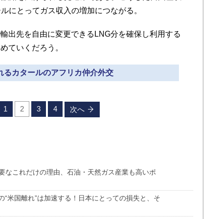
ールにとってガス収入の増加につながる。
輸出先を自由に変更できるLNG分を確保し利用する
高めていくだろう。
されるカタールのアフリカ仲介外交
1
2
3
4
次へ
重要なこれだけの理由、石油・天然ガス産業も高いポ
の“米国離れ”は加速する！日本にとっての損失と、そ