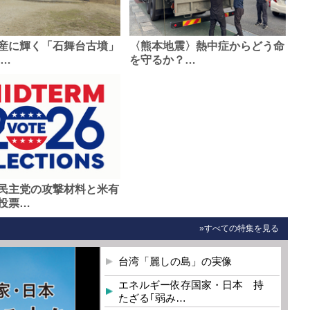
産に輝く「石舞台古墳」
〈熊本地震〉熱中症からどう命
0…
を守るか？…
民主党の攻撃材料と米有
投票…
»すべての特集を見る
台湾「麗しの島」の実像
エネルギー依存国家・日本 持
たざる｢弱み…