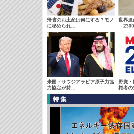
帰省のお土産は何にする？モノ
世界遺
に秘められ…
230
米国・サウジアラビア原子力協
野党・
力協定が持…
権者の
特集