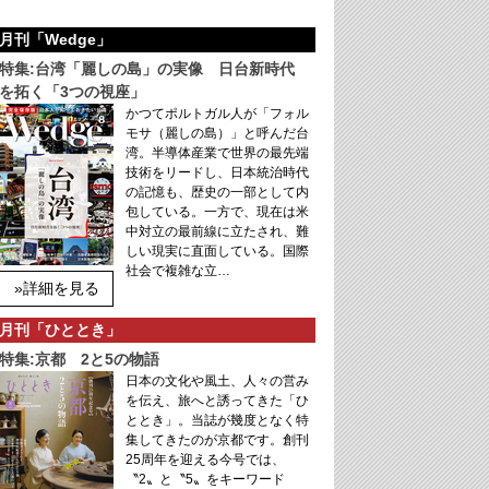
月刊「Wedge」
特集:台湾「麗しの島」の実像 日台新時代
を拓く「3つの視座」
かつてポルトガル人が「フォル
モサ（麗しの島）」と呼んだ台
湾。半導体産業で世界の最先端
技術をリードし、日本統治時代
の記憶も、歴史の一部として内
包している。一方で、現在は米
中対立の最前線に立たされ、難
しい現実に直面している。国際
社会で複雑な立…
»詳細を見る
月刊「ひととき」
特集:京都 2と5の物語
日本の文化や風土、人々の営み
を伝え、旅へと誘ってきた「ひ
ととき」。当誌が幾度となく特
集してきたのが京都です。創刊
25周年を迎える今号では、
〝2〟と〝5〟をキーワード