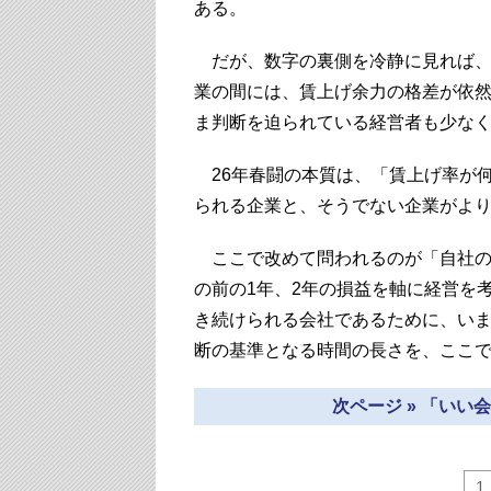
ある。
だが、数字の裏側を冷静に見れば、
業の間には、賃上げ余力の格差が依
ま判断を迫られている経営者も少な
26年春闘の本質は、「賃上げ率が
られる企業と、そうでない企業がよ
ここで改めて問われるのが「自社の
の前の1年、2年の損益を軸に経営を
き続けられる会社であるために、い
断の基準となる時間の長さを、ここ
次ページ » 「い
1