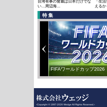
台湾有事の脅威は日本だけでな
「生活
い…周辺海…
えるか
特集
FIFAワールドカップ2026
‹Copyright © 1997-2026 Wedge All Rights Reserved.›