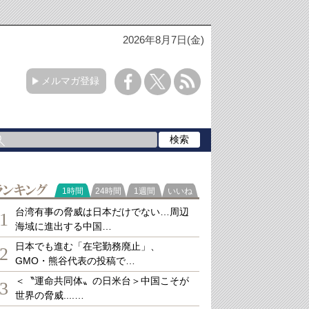
2026年8月7日(金)
メルマガ登録
ランキング
1時間
24時間
1週間
いいね
台湾有事の脅威は日本だけでない…周辺
1
海域に進出する中国…
日本でも進む「在宅勤務廃止」、
2
GMO・熊谷代表の投稿で…
＜〝運命共同体〟の日米台＞中国こそが
3
世界の脅威....…