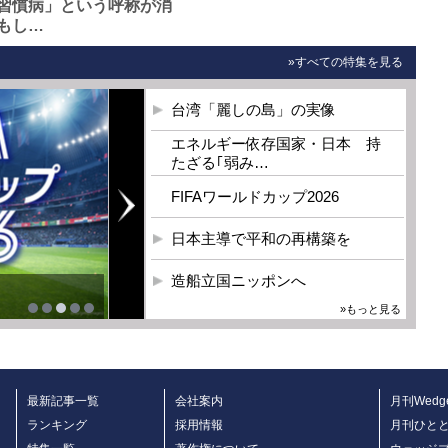
習慣病」という呼称が消
もし…
»すべての特集を見る
台湾「麗しの島」の実像
エネルギー依存国家・日本 持
たざる｢弱み…
FIFAワールドカップ2026
日本主導で平和の再構築を
造船立国ニッポンへ
»もっと見る
最新記事一覧
会社案内
月刊Wedg
ランキング
採用情報
月刊ひと