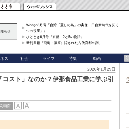
Wedge8月号『台湾「麗しの島」の実像 日台新時代を拓く「3
つの視座」』
お知らせ
ひととき8月号『京都 2と5の物語』
新刊書籍『飛鳥・藤原に隠された古代宮都の謎』
ジネス
社会
ライフ
特集
動画
2026年1月29日
「コスト」なのか？伊那食品工業に学ぶ引
刷画面