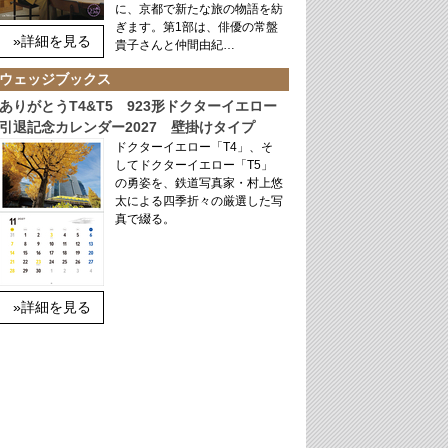
に、京都で新たな旅の物語を紡
ぎます。第1部は、俳優の常盤
»詳細を見る
貴子さんと仲間由紀…
ウェッジブックス
ありがとうT4&T5 923形ドクターイエロー
引退記念カレンダー2027 壁掛けタイプ
ドクターイエロー「T4」、そ
してドクターイエロー「T5」
の勇姿を、鉄道写真家・村上悠
太による四季折々の厳選した写
真で綴る。
»詳細を見る