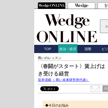
TOP
国際
ビ
政治・経済
商いのレッスン
〈春闘がスタート〉賃上げは
き受ける経営
笹井清範
（ 商い未来研究所代表）
印
◆今日のお悩み