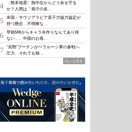
〈熊本地震〉熱中症からどう命を守る
4
か？人間は「発汗の名…
米国・サウジアラビア原子力協力協定が
5
持つ懸念…不明瞭な…
早朝5時からキャラ弁作りなんてあり得
6
ない……中国のお母…
“劣勢”プーチンがベラルーシ軍の参戦へ
7
圧力、それでも独…
»もっと見る