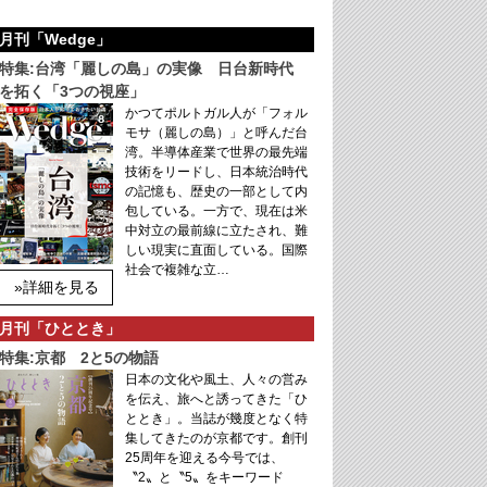
月刊「Wedge」
特集:台湾「麗しの島」の実像 日台新時代
を拓く「3つの視座」
かつてポルトガル人が「フォル
モサ（麗しの島）」と呼んだ台
湾。半導体産業で世界の最先端
技術をリードし、日本統治時代
の記憶も、歴史の一部として内
包している。一方で、現在は米
中対立の最前線に立たされ、難
しい現実に直面している。国際
社会で複雑な立…
»詳細を見る
月刊「ひととき」
特集:京都 2と5の物語
日本の文化や風土、人々の営み
を伝え、旅へと誘ってきた「ひ
ととき」。当誌が幾度となく特
集してきたのが京都です。創刊
25周年を迎える今号では、
〝2〟と〝5〟をキーワード