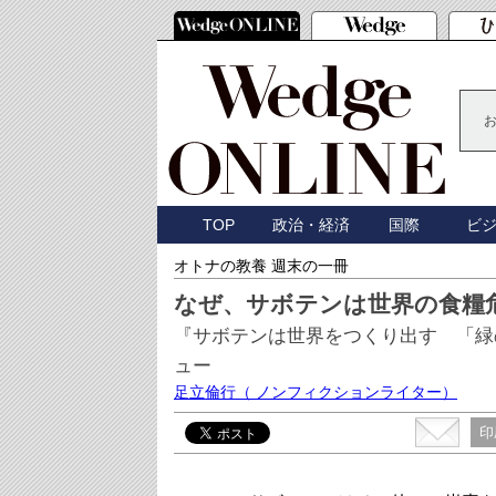
TOP
政治・経済
国際
ビ
オトナの教養 週末の一冊
なぜ、サボテンは世界の食糧
『サボテンは世界をつくり出す 「緑
ュー
足立倫行
（ ノンフィクションライター）
印