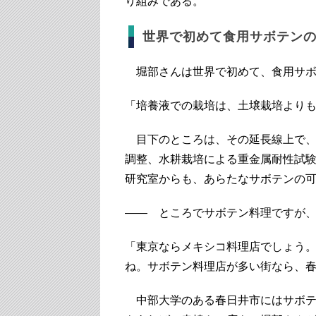
り組みである。
世界で初めて食用サボテン
堀部さんは世界で初めて、食用サボ
「培養液での栽培は、土壌栽培より
目下のところは、その延長線上で、
調整、水耕栽培による重金属耐性試
研究室からも、あらたなサボテンの
―― ところでサボテン料理ですが
「東京ならメキシコ料理店でしょう
ね。サボテン料理店が多い街なら、
中部大学のある春日井市にはサボテ