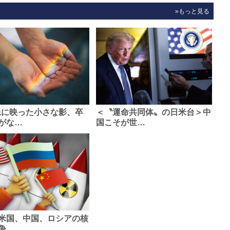
»もっと見る
像に映った小さな影、卒
＜〝運命共同体〟の日米台＞中
がな…
国こそが世…
米国、中国、ロシアの核
争、…