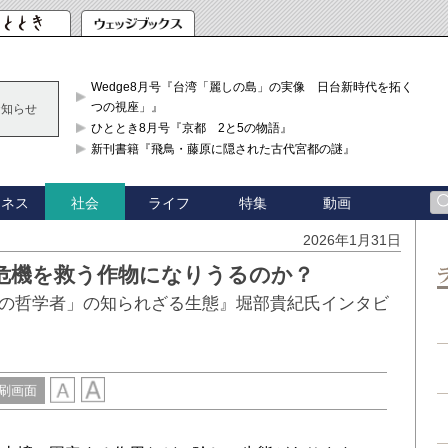
Wedge8月号『台湾「麗しの島」の実像 日台新時代を拓く「3
つの視座」』
お知らせ
ひととき8月号『京都 2と5の物語』
新刊書籍『飛鳥・藤原に隠された古代宮都の謎』
ジネス
ライフ
特集
動画
社会
2026年1月31日
危機を救う作物になりうるのか？
の哲学者」の知られざる生態』堀部貴紀氏インタビ
刷画面