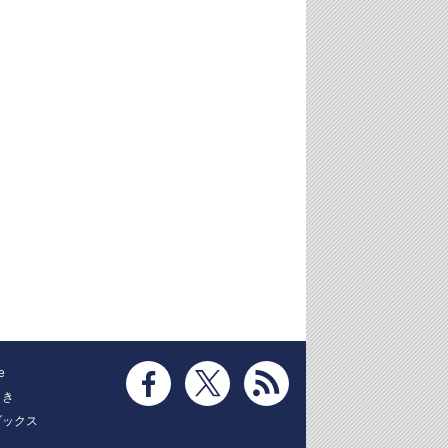
e
とき
ブックス