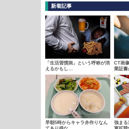
新着記事
「生活習慣病」という呼称が消
CT画
えるかもし…
業証書
早朝5時からキャラ弁作りなん
強まる
てあり得な…
軍拡競