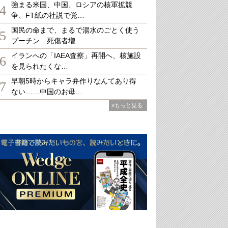
強まる米国、中国、ロシアの核軍拡競
4
争、FT紙の社説で覚…
国民の命まで、まるで湯水のごとく使う
5
プーチン…死傷者増…
イランへの「IAEA査察」再開へ、核施設
6
を見られたくな…
早朝5時からキャラ弁作りなんてあり得
7
ない……中国のお母…
»もっと見る