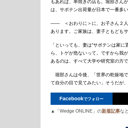
もあれば、串焼きの店も。堀部さん
は、サボテン出荷量が日本で一番多
―― ＜おわりに＞に、お子さん２
あります。ご家族は、妻子ともども
「といっても、妻は“サボテンは家に
ら、トゲが危ないって。ですから我
あるのは、すべて大学や研究室の方
堀部さんは今後、「世界の乾燥地で
て自分の目で見てみたい」そうだが
Facebook
でフォロー
▲「Wedge ONLINE」の
新着記事
な