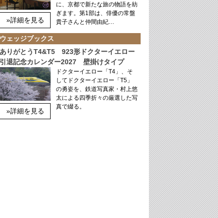
に、京都で新たな旅の物語を紡
ぎます。第1部は、俳優の常盤
»詳細を見る
貴子さんと仲間由紀…
ウェッジブックス
ありがとうT4&T5 923形ドクターイエロー
引退記念カレンダー2027 壁掛けタイプ
ドクターイエロー「T4」、そ
してドクターイエロー「T5」
の勇姿を、鉄道写真家・村上悠
太による四季折々の厳選した写
真で綴る。
»詳細を見る