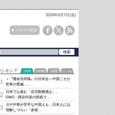
2026年8月7日(金)
メルマガ登録
ランキング
1時間
24時間
1週間
いいね
＜〝運命共同体〟の日米台＞中国こそが
1
世界の脅威....…
日本でも進む「在宅勤務廃止」、
2
GMO・熊谷代表の投稿で…
ガチ中華が苦手な中国人も…日本人には
3
理解しづらい「多様…