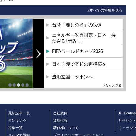
»すべての特集を見る
台湾「麗しの島」の実像
エネルギー依存国家・日本 持
たざる｢弱み…
FIFAワールドカップ2026
日本主導で平和の再構築を
造船立国ニッポンへ
»もっと見る
最新記事一覧
会社案内
月刊Wedg
ランキング
採用情報
月刊ひと
特集一覧
著作権について
ウェッジ
メルマガ登録
プライバシーポリシーについて